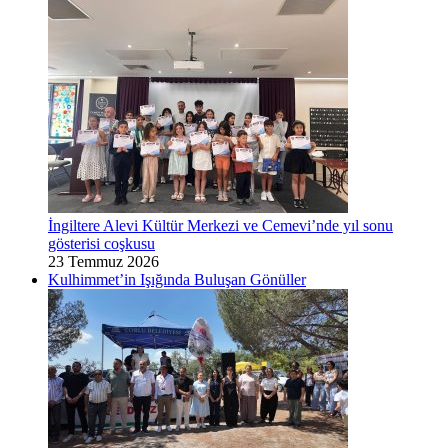
İngiltere Alevi Kültür Merkezi ve Cemevi’nde yıl sonu
gösterisi coşkusu
23 Temmuz 2026
Kulhimmet’in Işığında Buluşan Gönüller