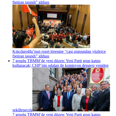
figüran taşındı” iddiası
Kılıçdaroğlu’nun rozet törenine “cast ajansından yüzlerce
figüran taşındı” iddiası
7 gruplu TBMM’de yeni düzen: Yeni Parti grup katını
kullanacak; CHP’nin odaları ile komisyon dengesi yeniden
şekillenecek
7 gruplu TBMM’de yeni düzen: Yeni Parti grup katını