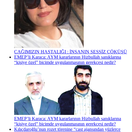
ÇAĞIMIZIN HASTALIĞI : İNSANIN SESSİZ ÇÖKÜŞÜ
EMEP’li Karaca: AYM kararlarının Hizbullah sanıklarına
“kişiye özel” biçimde uygulanmasının gerekçesi nedir?
EMEP’li Karaca: AYM kararlarının Hizbullah sanıklarına
“kişiye özel” biçimde uygulanmasının gerekçesi nedir?
Kılıçdaroğlu’nun rozet törenine “cast ajansından yüzlerce