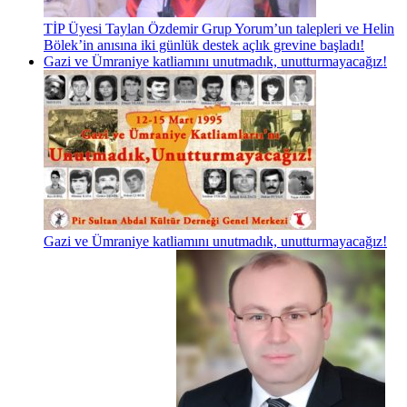
TİP Üyesi Taylan Özdemir Grup Yorum’un talepleri ve Helin
Bölek’in anısına iki günlük destek açlık grevine başladı!
Gazi ve Ümraniye katliamını unutmadık, unutturmayacağız!
Gazi ve Ümraniye katliamını unutmadık, unutturmayacağız!