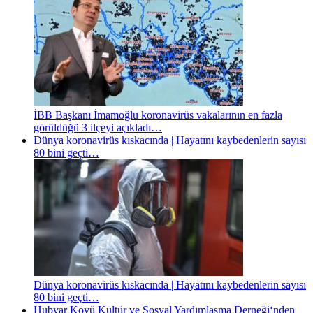
İBB Başkanı İmamoğlu koronavirüs vakalarının en fazla
görüldüğü 3 ilçeyi açıkladı…
Dünya koronavirüs kıskacında | Hayatını kaybedenlerin sayısı
80 bini geçti…
Dünya koronavirüs kıskacında | Hayatını kaybedenlerin sayısı
80 bini geçti…
Hubyar Köyü Kültür ve Sosyal Yardımlaşma Derneği‘nden