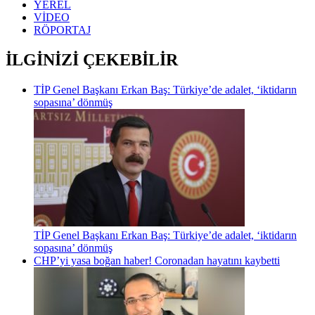
YEREL
VİDEO
RÖPORTAJ
İLGİNİZİ ÇEKEBİLİR
TİP Genel Başkanı Erkan Baş: Türkiye’de adalet, ‘iktidarın
sopasına’ dönmüş
TİP Genel Başkanı Erkan Baş: Türkiye’de adalet, ‘iktidarın
sopasına’ dönmüş
CHP’yi yasa boğan haber! Coronadan hayatını kaybetti