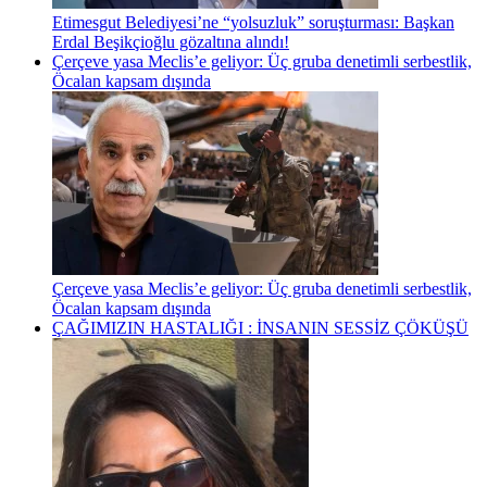
Etimesgut Belediyesi’ne “yolsuzluk” soruşturması: Başkan
Erdal Beşikçioğlu gözaltına alındı!
Çerçeve yasa Meclis’e geliyor: Üç gruba denetimli serbestlik,
Öcalan kapsam dışında
Çerçeve yasa Meclis’e geliyor: Üç gruba denetimli serbestlik,
Öcalan kapsam dışında
ÇAĞIMIZIN HASTALIĞI : İNSANIN SESSİZ ÇÖKÜŞÜ