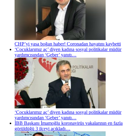
CHP’yi yasa boğan haber! Coronadan hayatını kaybetti
‘Çocuklarımız aç’ diyen kadına sosyal politikalar müdür
yardımcısından ‘Geber’ yanıtı…
‘Çocuklarımız aç’ diyen kadına sosyal politikalar müdür
yardımcısından ‘Geber’ yanıtı…
İBB Başkanı İmamoğlu koronavirüs vakalarının en fazla
görüldüğü 3 ilçeyi açıkladı…