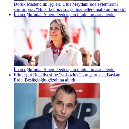
Doruk Madencilik işçileri, Ulus Meydanı’nda eylemlerini
sürdürüyor: “Bu şirket bizi sosyal hizmetlere mahkum bıraktı”
İmamoğlu’ndan Sinem Dedetaş’ın tutuklanmasına tepki
İmamoğlu’ndan Sinem Dedetaş’ın tutuklanmasına tepki
Etimesgut Belediyesi’ne “yolsuzluk” soruşturması: Başkan
Erdal Beşikçioğlu gözaltına alındı!