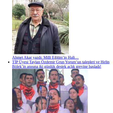
Ahmet Akar yazdı: Milli Eğitim’in Hali…
TİP Üyesi Taylan Özdemir Grup Yorum’un talepleri ve Helin
Bölek’in anısına iki günlük destek açlık grevine başladı!