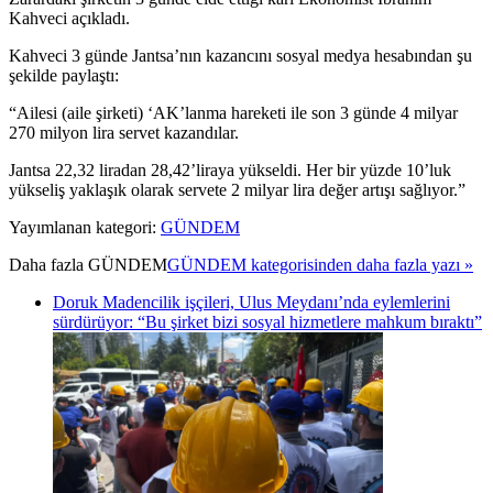
Kahveci açıkladı.
Kahveci 3 günde Jantsa’nın kazancını sosyal medya hesabından şu
şekilde paylaştı:
“Ailesi (aile şirketi) ‘AK’lanma hareketi ile son 3 günde 4 milyar
270 milyon lira servet kazandılar.
Jantsa 22,32 liradan 28,42’liraya yükseldi. Her bir yüzde 10’luk
yükseliş yaklaşık olarak servete 2 milyar lira değer artışı sağlıyor.”
Yayımlanan kategori:
GÜNDEM
Daha fazla
GÜNDEM
GÜNDEM kategorisinden daha fazla yazı »
Doruk Madencilik işçileri, Ulus Meydanı’nda eylemlerini
sürdürüyor: “Bu şirket bizi sosyal hizmetlere mahkum bıraktı”