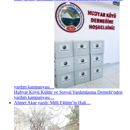
yardım kampanyası…
Hubyar Köyü Kültür ve Sosyal Yardımlaşma Derneği‘nden
yardım kampanyası…
Ahmet Akar yazdı: Milli Eğitim’in Hali…