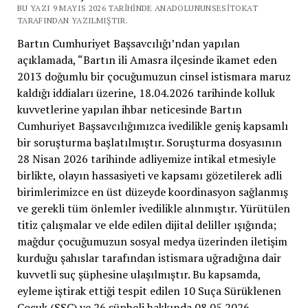
BU YAZI 9 MAYIS 2026 TARIHINDE ANADOLUNUNSESITOKAT
TARAFINDAN YAZILMIŞTIR.
Bartın Cumhuriyet Başsavcılığı’ndan yapılan
açıklamada, “Bartın ili Amasra ilçesinde ikamet eden
2013 doğumlu bir çocuğumuzun cinsel istismara maruz
kaldığı iddiaları üzerine, 18.04.2026 tarihinde kolluk
kuvvetlerine yapılan ihbar neticesinde Bartın
Cumhuriyet Başsavcılığımızca ivedilikle geniş kapsamlı
bir soruşturma başlatılmıştır. Soruşturma dosyasının
28 Nisan 2026 tarihinde adliyemize intikal etmesiyle
birlikte, olayın hassasiyeti ve kapsamı gözetilerek adli
birimlerimizce en üst düzeyde koordinasyon sağlanmış
ve gerekli tüm önlemler ivedilikle alınmıştır. Yürütülen
titiz çalışmalar ve elde edilen dijital deliller ışığında;
mağdur çocuğumuzun sosyal medya üzerinden iletişim
kurduğu şahıslar tarafından istismara uğradığına dair
kuvvetli suç şüphesine ulaşılmıştır. Bu kapsamda,
eyleme iştirak ettiği tespit edilen 10 Suça Sürüklenen
Çocuk (SSÇ) ve 26 şüpheli hakkında 08.05.2026