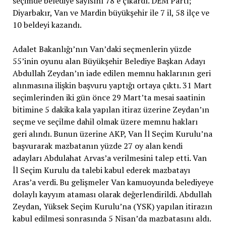
seçimde belediye sayısını 78’e çıkardı. DEM Parti;
Diyarbakır, Van ve Mardin büyükşehir ile 7 il, 58 ilçe ve
10 beldeyi kazandı.
Adalet Bakanlığı’nın Van’daki seçmenlerin yüzde
55’inin oyunu alan Büyükşehir Belediye Başkan Adayı
Abdullah Zeydan’ın iade edilen memnu haklarının geri
alınmasına ilişkin başvuru yaptığı ortaya çıktı. 31 Mart
seçimlerinden iki gün önce 29 Mart’ta mesai saatinin
bitimine 5 dakika kala yapılan itiraz üzerine Zeydan’ın
seçme ve seçilme dahil olmak üzere memnu hakları
geri alındı. Bunun üzerine AKP, Van İl Seçim Kurulu’na
başvurarak mazbatanın yüzde 27 oy alan kendi
adayları Abdulahat Arvas’a verilmesini talep etti. Van
İl Seçim Kurulu da talebi kabul ederek mazbatayı
Aras’a verdi. Bu gelişmeler Van kamuoyunda belediyeye
dolaylı kayyım ataması olarak değerlendirildi. Abdullah
Zeydan, Yüksek Seçim Kurulu’na (YSK) yapılan itirazın
kabul edilmesi sonrasında 5 Nisan’da mazbatasını aldı.