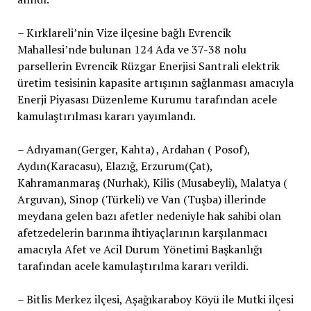
– Kırklareli’nin Vize ilçesine bağlı Evrencik
Mahallesi’nde bulunan 124 Ada ve 37-38 nolu
parsellerin Evrencik Rüzgar Enerjisi Santrali elektrik
üretim tesisinin kapasite artışının sağlanması amacıyla
Enerji Piyasası Düzenleme Kurumu tarafından acele
kamulaştırılması kararı yayımlandı.
– Adıyaman(Gerger, Kahta) , Ardahan ( Posof),
Aydın(Karacasu), Elazığ, Erzurum(Çat),
Kahramanmaraş (Nurhak), Kilis (Musabeyli), Malatya (
Arguvan), Sinop (Türkeli) ve Van (Tuşba) illerinde
meydana gelen bazı afetler nedeniyle hak sahibi olan
afetzedelerin barınma ihtiyaçlarının karşılanmacı
amacıyla Afet ve Acil Durum Yönetimi Başkanlığı
tarafından acele kamulaştırılma kararı verildi.
– Bitlis Merkez ilçesi, Aşağıkaraboy Köyü ile Mutki ilçesi