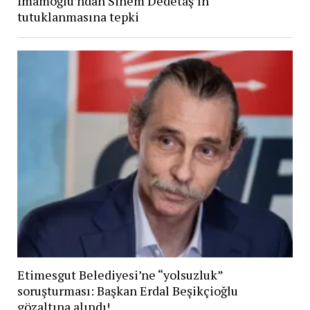
İmamoğlu’ndan Sinem Dedetaş’ın
tutuklanmasına tepki
Etimesgut Belediyesi’ne “yolsuzluk”
soruşturması: Başkan Erdal Beşikçioğlu
gözaltına alındı!