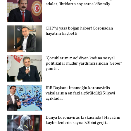
adalet, ‘iktidarın sopasına’ dönmüş
CHP’yi yasa boğan haber! Coronadan
hayatını kaybetti
‘Çocuklarımız aç’ diyen kadına sosyal
politikalar müdür yardımcısından ‘Geber’
yanıtı…
İBB Başkanı İmamoğlu koronavirüs
vakalarının en fazla görüldüğü 3 ilçeyi
açıkladı…
Dünya koronavirüs kıskacında | Hayatını
kaybedenlerin sayısı 80 bini geçti…