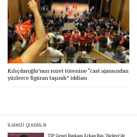
Kılıçdaroğlu’nun rozet törenine “cast ajansından
yüzlerce figüran taşındı” iddiası
İLGİNİZİ ÇEKEBİLİR
TİP Genel Başkanı Erkan Baş: Türkiye’de