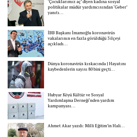
‘Çocuklarımız aç’ diyen kadına sosyal
politikalar müdür yardımcısından ‘Geber’
yanıtı…
İBB Başkanı İmamoğlu koronavirüs
vakalarının en fazla görüldüğü 3 ilçeyi
açıkladı…
Dünya koronavirüs kıskacında | Hayatını
kaybedenlerin sayısı 80 bini geçti…
Hubyar Köyü Kültür ve Sosyal
Yardımlaşma Derneği‘nden yardım
kampanyası…
Ahmet Akar yazdı: Milli Eğitim’in Hali…