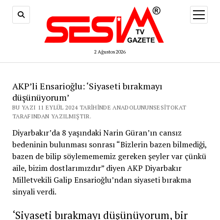
menüy
aç
2 Ağustos 2026
AKP’li Ensarioğlu: ‘Siyaseti bırakmayı
düşünüyorum’
BU YAZI 11 EYLÜL 2024 TARIHINDE ANADOLUNUNSESITOKAT
TARAFINDAN YAZILMIŞTIR.
Diyarbakır’da 8 yaşındaki Narin Güran’ın cansız
bedeninin bulunması sonrası “Bizlerin bazen bilmediği,
bazen de bilip söylemememiz gereken şeyler var çünkü
aile, bizim dostlarımızdır” diyen AKP Diyarbakır
Milletvekili Galip Ensarioğlu’ndan siyaseti bırakma
sinyali verdi.
‘Siyaseti bırakmayı düşünüyorum, bir