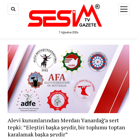
menüy
aç
7 Ağustos 2026
Alevi kurumlarından Merdan Yanardağ’a sert
tepki: ”Eleştiri başka şeydir, bir toplumu toptan
karalamak başka şeydir”