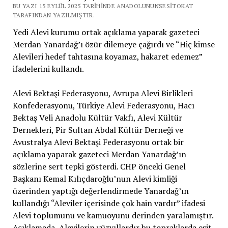
BU YAZI 15 EYLÜL 2025 TARIHINDE ANADOLUNUNSESITOKAT
TARAFINDAN YAZILMIŞTIR.
Yedi Alevi kurumu ortak açıklama yaparak gazeteci
Merdan Yanardağ’ı özür dilemeye çağırdı ve “Hiç kimse
Alevileri hedef tahtasına koyamaz, hakaret edemez”
ifadelerini kullandı.
Alevi Bektaşi Federasyonu, Avrupa Alevi Birlikleri
Konfederasyonu, Türkiye Alevi Federasyonu, Hacı
Bektaş Veli Anadolu Kültür Vakfı, Alevi Kültür
Dernekleri, Pir Sultan Abdal Kültür Derneği ve
Avustralya Alevi Bektaşi Federasyonu ortak bir
açıklama yaparak gazeteci Merdan Yanardağ’ın
sözlerine sert tepki gösterdi. CHP önceki Genel
Başkanı Kemal Kılıçdaroğlu’nun Alevi kimliği
üzerinden yaptığı değerlendirmede Yanardağ’ın
kullandığı “Aleviler içerisinde çok hain vardır” ifadesi
Alevi toplumunu ve kamuoyunu derinden yaralamıştır.
Açıklamada, Alevilerin yüzyıllardır bu topraklarda eşit