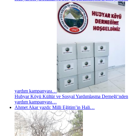
yardım kampanyası…
Hubyar Köyü Kültür ve Sosyal Yardımlaşma Derneği‘nden
yardım kampanyası…
Ahmet Akar yazdı: Milli Eğitim’in Hali…