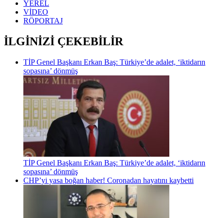
YEREL
VİDEO
RÖPORTAJ
İLGİNİZİ ÇEKEBİLİR
TİP Genel Başkanı Erkan Baş: Türkiye’de adalet, ‘iktidarın
sopasına’ dönmüş
TİP Genel Başkanı Erkan Baş: Türkiye’de adalet, ‘iktidarın
sopasına’ dönmüş
CHP’yi yasa boğan haber! Coronadan hayatını kaybetti