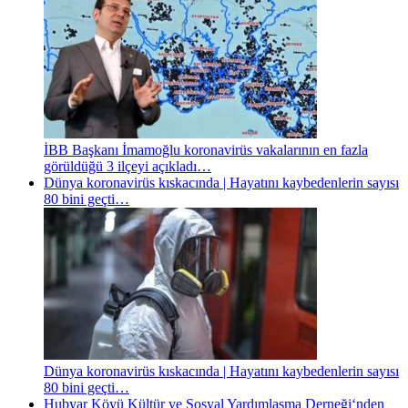
İBB Başkanı İmamoğlu koronavirüs vakalarının en fazla
görüldüğü 3 ilçeyi açıkladı…
Dünya koronavirüs kıskacında | Hayatını kaybedenlerin sayısı
80 bini geçti…
Dünya koronavirüs kıskacında | Hayatını kaybedenlerin sayısı
80 bini geçti…
Hubyar Köyü Kültür ve Sosyal Yardımlaşma Derneği‘nden