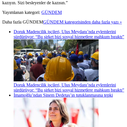
kazıyın. Sizi besleyenler de kazısın.”
Yayımlanan kategori:
GÜNDEM
Daha fazla
GÜNDEM
GÜNDEM kategorisinden daha fazla yazı »
Doruk Madencilik işçileri, Ulus Meydanı’nda eylemlerini
sürdürüyor: “Bu şirket bizi sosyal hizmetlere mahkum bıraktı”
Doruk Madencilik işçileri, Ulus Meydanı’nda eylemlerini
sürdürüyor: “Bu şirket bizi sosyal hizmetlere mahkum bıraktı”
İmamoğlu’ndan Sinem Dedetaş’ın tutuklanmasına tepki