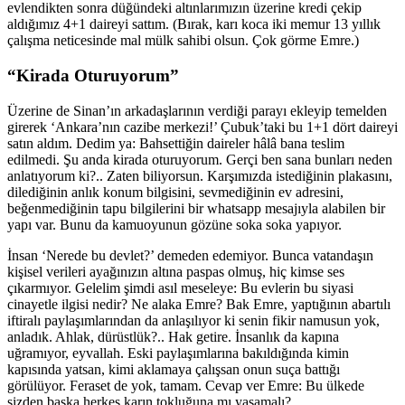
evlendikten sonra düğündeki altınlarımızın üzerine kredi çekip
aldığımız 4+1 daireyi sattım. (Bırak, karı koca iki memur 13 yıllık
çalışma neticesinde mal mülk sahibi olsun. Çok görme Emre.)
“Kirada Oturuyorum”
Üzerine de Sinan’ın arkadaşlarının verdiği parayı ekleyip temelden
girerek ‘Ankara’nın cazibe merkezi!’ Çubuk’taki bu 1+1 dört daireyi
satın aldım. Dedim ya: Bahsettiğin daireler hâlâ bana teslim
edilmedi. Şu anda kirada oturuyorum. Gerçi ben sana bunları neden
anlatıyorum ki?.. Zaten biliyorsun. Karşımızda istediğinin plakasını,
dilediğinin anlık konum bilgisini, sevmediğinin ev adresini,
beğenmediğinin tapu bilgilerini bir whatsapp mesajıyla alabilen bir
yapı var. Bunu da kamuoyunun gözüne soka soka yapıyor.
İnsan ‘Nerede bu devlet?’ demeden edemiyor. Bunca vatandaşın
kişisel verileri ayağınızın altına paspas olmuş, hiç kimse ses
çıkarmıyor. Gelelim şimdi asıl meseleye: Bu evlerin bu siyasi
cinayetle ilgisi nedir? Ne alaka Emre? Bak Emre, yaptığının abartılı
iftiralı paylaşımlarından da anlaşılıyor ki senin fikir namusun yok,
anladık. Ahlak, dürüstlük?.. Hak getire. İnsanlık da kapına
uğramıyor, eyvallah. Eski paylaşımlarına bakıldığında kimin
kapısında yatsan, kimi aklamaya çalışsan onun suça battığı
görülüyor. Feraset de yok, tamam. Cevap ver Emre: Bu ülkede
sizden başka herkes karın tokluğuna mı yaşamalı?