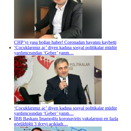
CHP’yi yasa boğan haber! Coronadan hayatını kaybetti
‘Çocuklarımız aç’ diyen kadına sosyal politikalar müdür
yardımcısından ‘Geber’ yanıtı…
‘Çocuklarımız aç’ diyen kadına sosyal politikalar müdür
yardımcısından ‘Geber’ yanıtı…
İBB Başkanı İmamoğlu koronavirüs vakalarının en fazla
görüldüğü 3 ilçeyi açıkladı…