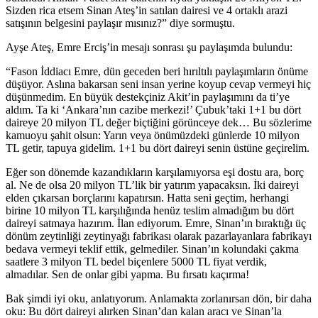
Sizden rica etsem Sinan Ateş’in satılan dairesi ve 4 ortaklı arazi
satışının belgesini paylaşır mısınız?” diye sormuştu.
Ayşe Ateş, Emre Erciş’in mesajı sonrası şu paylaşımda bulundu:
“Fason İddiacı Emre, dün geceden beri hırıltılı paylaşımların önüme
düşüyor. Aslına bakarsan seni insan yerine koyup cevap vermeyi hiç
düşünmedim. En büyük destekçiniz Akit’in paylaşımını da ti’ye
aldım. Ta ki ‘Ankara’nın cazibe merkezi!’ Çubuk’taki 1+1 bu dört
daireye 20 milyon TL değer biçtiğini görünceye dek… Bu sözlerime
kamuoyu şahit olsun: Yarın veya önümüzdeki günlerde 10 milyon
TL getir, tapuya gidelim. 1+1 bu dört daireyi senin üstüne geçirelim.
Eğer son dönemde kazandıkların karşılamıyorsa eşi dostu ara, borç
al. Ne de olsa 20 milyon TL’lik bir yatırım yapacaksın. İki daireyi
elden çıkarsan borçlarını kapatırsın. Hatta seni geçtim, herhangi
birine 10 milyon TL karşılığında henüz teslim almadığım bu dört
daireyi satmaya hazırım. İlan ediyorum. Emre, Sinan’ın bıraktığı üç
dönüm zeytinliği zeytinyağı fabrikası olarak pazarlayanlara fabrikayı
bedava vermeyi teklif ettik, gelmediler. Sinan’ın kolundaki çakma
saatlere 3 milyon TL bedel biçenlere 5000 TL fiyat verdik,
almadılar. Sen de onlar gibi yapma. Bu fırsatı kaçırma!
Bak şimdi iyi oku, anlatıyorum. Anlamakta zorlanırsan dön, bir daha
oku: Bu dört daireyi alırken Sinan’dan kalan aracı ve Sinan’la