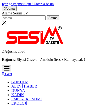
İçeriğe geçmek için "Enter"a basın
Arama
Arama Sesim TV
2 Ağustos 2026
Bağımsız Siyasi Gazete - Anadolu Sessiz Kalmayacak !
menüyü
aç
Geri
GÜNDEM
ALEVİ HABER
DÜNYA
KADIN
EMEK-EKONOMİ
EKOLOJİ