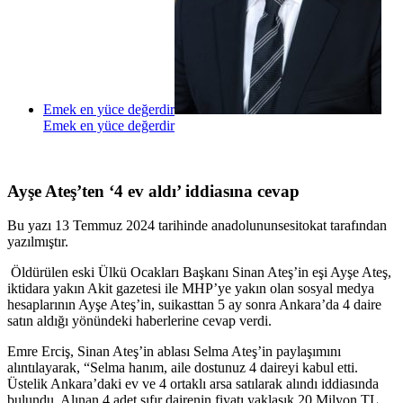
Emek en yüce değerdir
Emek en yüce değerdir
Ayşe Ateş’ten ‘4 ev aldı’ iddiasına cevap
Bu yazı 13 Temmuz 2024 tarihinde anadolununsesitokat tarafından
yazılmıştır.
Öldürülen eski Ülkü Ocakları Başkanı Sinan Ateş’in eşi Ayşe Ateş,
iktidara yakın Akit gazetesi ile MHP’ye yakın olan sosyal medya
hesaplarının Ayşe Ateş’in, suikasttan 5 ay sonra Ankara’da 4 daire
satın aldığı yönündeki haberlerine cevap verdi.
Emre Erciş, Sinan Ateş’in ablası Selma Ateş’in paylaşımını
alıntılayarak, “Selma hanım, aile dostunuz 4 daireyi kabul etti.
Üstelik Ankara’daki ev ve 4 ortaklı arsa satılarak alındı iddiasında
bulundu. Alınan 4 adet sıfır dairenin fiyatı yaklaşık 20 Milyon TL.