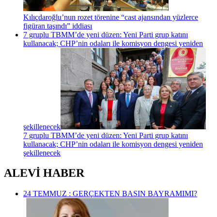
Kılıçdaroğlu’nun rozet törenine “cast ajansından yüzlerce
figüran taşındı” iddiası
7 gruplu TBMM’de yeni düzen: Yeni Parti grup katını
kullanacak; CHP’nin odaları ile komisyon dengesi yeniden
şekillenecek
7 gruplu TBMM’de yeni düzen: Yeni Parti grup katını
kullanacak; CHP’nin odaları ile komisyon dengesi yeniden
şekillenecek
ALEVİ HABER
24 TEMMUZ : GERÇEKTEN BASIN BAYRAMIMI?