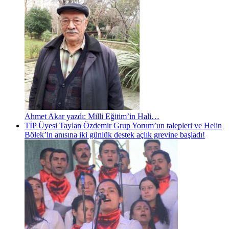
Ahmet Akar yazdı: Milli Eğitim’in Hali…
TİP Üyesi Taylan Özdemir Grup Yorum’un talepleri ve Helin
Bölek’in anısına iki günlük destek açlık grevine başladı!