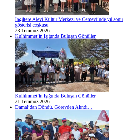
İngiltere Alevi Kültür Merkezi ve Cemevi’nde yıl sonu
gösterisi coşkusu
23 Temmuz 2026
Kulhimmet’in Işığında Buluşan Gönüller
Kulhimmet’in Işığında Buluşan Gönüller
21 Temmuz 2026
Damal’dan Döndü, Görevden Alındı…