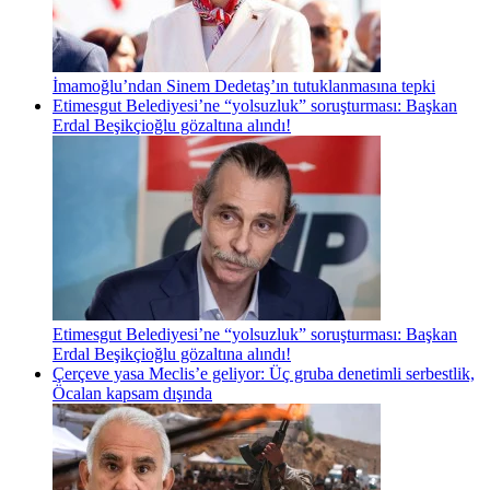
İmamoğlu’ndan Sinem Dedetaş’ın tutuklanmasına tepki
Etimesgut Belediyesi’ne “yolsuzluk” soruşturması: Başkan
Erdal Beşikçioğlu gözaltına alındı!
Etimesgut Belediyesi’ne “yolsuzluk” soruşturması: Başkan
Erdal Beşikçioğlu gözaltına alındı!
Çerçeve yasa Meclis’e geliyor: Üç gruba denetimli serbestlik,
Öcalan kapsam dışında