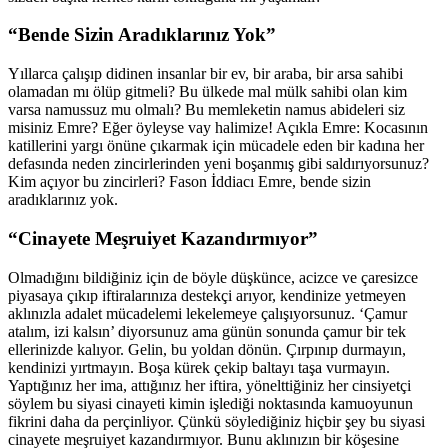
“Bende Sizin Aradıklarınız Yok”
Yıllarca çalışıp didinen insanlar bir ev, bir araba, bir arsa sahibi
olamadan mı ölüp gitmeli? Bu ülkede mal mülk sahibi olan kim
varsa namussuz mu olmalı? Bu memleketin namus abideleri siz
misiniz Emre? Eğer öyleyse vay halimize! Açıkla Emre: Kocasının
katillerini yargı önüne çıkarmak için mücadele eden bir kadına her
defasında neden zincirlerinden yeni boşanmış gibi saldırıyorsunuz?
Kim açıyor bu zincirleri? Fason İddiacı Emre, bende sizin
aradıklarınız yok.
“Cinayete Meşruiyet Kazandırmıyor”
Olmadığını bildiğiniz için de böyle düşkünce, acizce ve çaresizce
piyasaya çıkıp iftiralarınıza destekçi arıyor, kendinize yetmeyen
aklınızla adalet mücadelemi lekelemeye çalışıyorsunuz. ‘Çamur
atalım, izi kalsın’ diyorsunuz ama günün sonunda çamur bir tek
ellerinizde kalıyor. Gelin, bu yoldan dönün. Çırpınıp durmayın,
kendinizi yırtmayın. Boşa kürek çekip baltayı taşa vurmayın.
Yaptığınız her ima, attığınız her iftira, yönelttiğiniz her cinsiyetçi
söylem bu siyasi cinayeti kimin işlediği noktasında kamuoyunun
fikrini daha da perçinliyor. Çünkü söylediğiniz hiçbir şey bu siyasi
cinayete meşruiyet kazandırmıyor. Bunu aklınızın bir köşesine