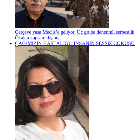
Çerçeve yasa Meclis’e geliyor: Üç gruba denetimli serbestlik,
Öcalan kapsam dışında
ÇAĞIMIZIN HASTALIĞI : İNSANIN SESSİZ ÇÖKÜŞÜ