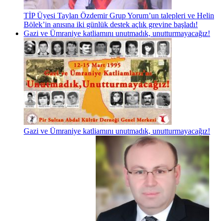
TİP Üyesi Taylan Özdemir Grup Yorum’un talepleri ve Helin
Bölek’in anısına iki günlük destek açlık grevine başladı!
Gazi ve Ümraniye katliamını unutmadık, unutturmayacağız!
Gazi ve Ümraniye katliamını unutmadık, unutturmayacağız!