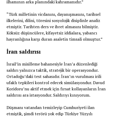
ilhamının arka planındaki kahramanıdır.”
“Türk milletinin vicdanını, dayanışmasını, tarihsel
ilkelerini, dilini, töresini sosyolojik disiplinle analiz
etmiştir. Tarihten ders ve ibret almasını bilmiştir.
Köksüz düşüncülere, kifayetsiz iddialara, yabancı
hayranlığına karşı duran asaletin timsali olmuştur.”
İran saldırısı
İsrail’in misilleme bahanesiyle İran’a düzenlediği
saldırı yalnızca taktik, stratejik bir operasyondur.
Ortadoğu’daki test sahasıdır. İran’ın vurulması irili
ufaklı tepkileri kontrol edecek simülasyondur. Davud
Koridoru’nu aktif etmek için fırsat kollayanların İran
saldırısı ara istasyondur. Saldırıyı kınıyorum.
Düşmanı vatandan temizleyip Cumhuriyeti ilan
etmiştik, şimdi terörü yok edip Türkiye Yüzyılı