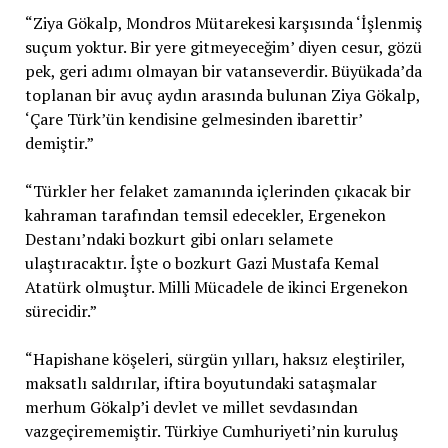
“Ziya Gökalp, Mondros Mütarekesi karşısında ‘İşlenmiş
suçum yoktur. Bir yere gitmeyeceğim’ diyen cesur, gözü
pek, geri adımı olmayan bir vatanseverdir. Büyükada’da
toplanan bir avuç aydın arasında bulunan Ziya Gökalp,
‘Çare Türk’ün kendisine gelmesinden ibarettir’
demiştir.”
“Türkler her felaket zamanında içlerinden çıkacak bir
kahraman tarafından temsil edecekler, Ergenekon
Destanı’ndaki bozkurt gibi onları selamete
ulaştıracaktır. İşte o bozkurt Gazi Mustafa Kemal
Atatürk olmuştur. Milli Mücadele de ikinci Ergenekon
sürecidir.”
“Hapishane köşeleri, sürgün yılları, haksız eleştiriler,
maksatlı saldırılar, iftira boyutundaki sataşmalar
merhum Gökalp’i devlet ve millet sevdasından
vazgeçirememiştir. Türkiye Cumhuriyeti’nin kuruluş