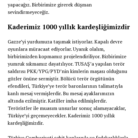
yapacağız. Birbirimize girerek düşman
sevindirmeyeceğiz.
Kaderimiz 1000 yıllık kardeşliğimizdir
Gazze’yi yurdumuza taşımak istiyorlar. Kapalı devre
oyunlara müracaat ediyorlar. Uyanık olalım,
birbirimizden kopmamız projelendiriliyor. Bizbirimize
yumruk sıkmamız dayatılıyor. TUSAŞ’a yapılan terör
saldırısı PKK/YPG/PYD’nin kimlerin maşası olduğunu
gözler önüne sermiştir. Bölücü terör örgütünün
efendileri, Türkiye’ye terör baronlarının talimatıyla
kanlı mesaj vermişlerdir. Bu mesaj ayaklarımızın
altında ezilmiştir. Katiller imha edilmişlerdir.
Teröristler ile muasım unsurlar sonuç alamayacaklar,
Türkiye’yi geçemeyecekler. Kaderimiz 1000 yıllık
kardeşliğimizdir.
Türkiye Cumhuriyeti şehit kanlarıyla ve fedakarlıklarla