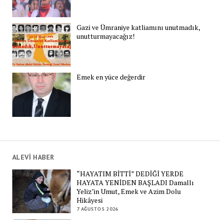
Gazi ve Ümraniye katliamını unutmadık,
unutturmayacağız!
Emek en yüce değerdir
ALEVİ HABER
“HAYATIM BİTTİ” DEDİĞİ YERDE
HAYATA YENİDEN BAŞLADI Damallı
Yeliz’in Umut, Emek ve Azim Dolu
Hikâyesi
7 AĞUSTOS 2026