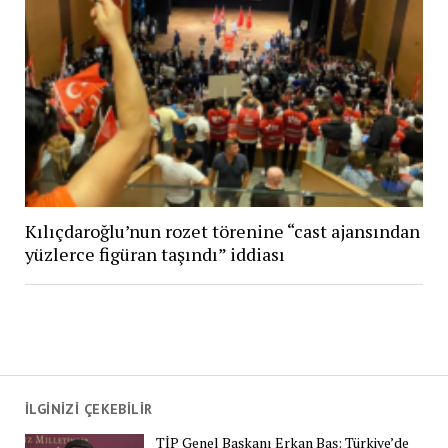
Kılıçdaroğlu’nun rozet törenine “cast ajansından
yüzlerce figüran taşındı” iddiası
İLGİNİZİ ÇEKEBİLİR
TİP Genel Başkanı Erkan Baş: Türkiye’de