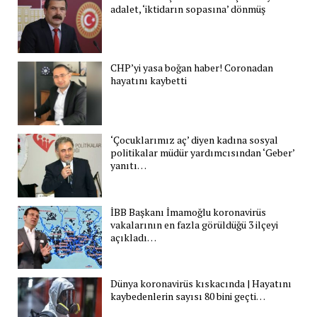
adalet, ‘iktidarın sopasına’ dönmüş
CHP’yi yasa boğan haber! Coronadan
hayatını kaybetti
‘Çocuklarımız aç’ diyen kadına sosyal
politikalar müdür yardımcısından ‘Geber’
yanıtı…
İBB Başkanı İmamoğlu koronavirüs
vakalarının en fazla görüldüğü 3 ilçeyi
açıkladı…
Dünya koronavirüs kıskacında | Hayatını
kaybedenlerin sayısı 80 bini geçti…