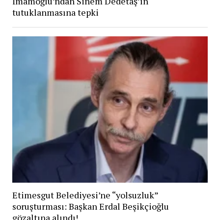
İmamoğlu’ndan Sinem Dedetaş’ın
tutuklanmasına tepki
Etimesgut Belediyesi’ne “yolsuzluk”
soruşturması: Başkan Erdal Beşikçioğlu
gözaltına alındı!