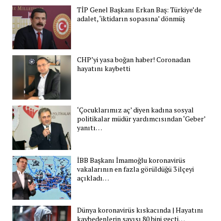
TİP Genel Başkanı Erkan Baş: Türkiye’de
adalet, ‘iktidarın sopasına’ dönmüş
CHP’yi yasa boğan haber! Coronadan
hayatını kaybetti
‘Çocuklarımız aç’ diyen kadına sosyal
politikalar müdür yardımcısından ‘Geber’
yanıtı…
İBB Başkanı İmamoğlu koronavirüs
vakalarının en fazla görüldüğü 3 ilçeyi
açıkladı…
Dünya koronavirüs kıskacında | Hayatını
kaybedenlerin sayısı 80 bini geçti…