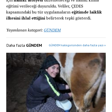
için
namaz atölyesi
düzenleneceği ve namaz kılma
eğitimi verileceği duyuruldu. Veliler, ÇEDES
kapsamındaki bu tür uygulamaların
eğitimde laiklik
ilkesini ihlal ettiğini
belirterek tepki gösterdi.
Yayımlanan kategori:
GÜNDEM
Daha fazla
GÜNDEM
GÜNDEM kategorisinden daha fazla yazı »