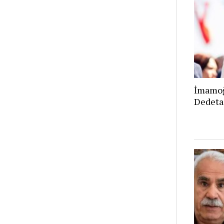
İmamoğ
Dedeta