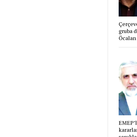
Çerçeve
gruba d
Öcalan
EMEP’l
kararla
sanıkla