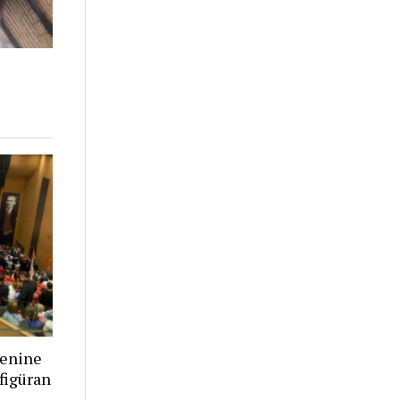
renine
figüran