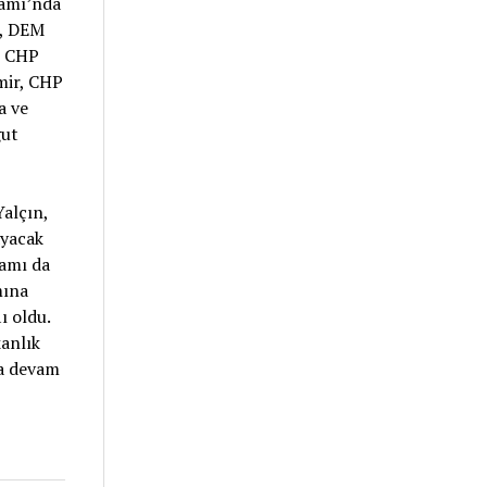
iamı’nda
l, DEM
, CHP
mir, CHP
a ve
gut
alçın,
ayacak
iamı da
mına
ı oldu.
anlık
da devam