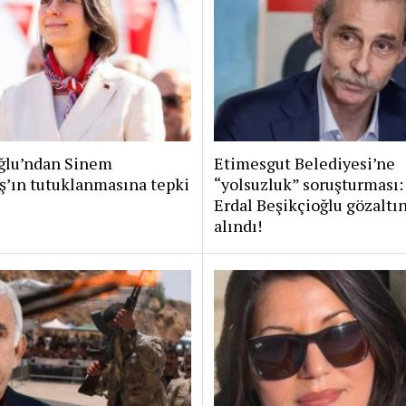
lu’ndan Sinem
Etimesgut Belediyesi’ne
ş’ın tutuklanmasına tepki
“yolsuzluk” soruşturması:
Erdal Beşikçioğlu gözaltı
alındı!