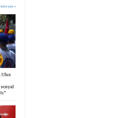
azla yazı »
, Ulus
 sosyal
tı”