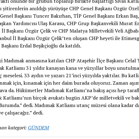
akfı önünde bir grubun toplanıp birlikte başlattığı Sivas Katl
 yitirenlerin anıldığı yürüyüşe CHP Genel Başkanı Özgür Öze
 Genel Başkanı Tuncer Bakırhan, TİP Genel Başkanı Erkan Baş
aşkan Yardımcısı Ulaş Karasu, CHP Grup Başkanvekili Murat E
 İl Başkanı Özgür Çelik ve CHP Malatya Milletvekili Veli Ağbab
nbul İl Başkanı Özgür Çelik’ten oluşan CHP heyeti ile Etimes
 Başkanı Erdal Beşikçioğlu da katıldı.
ki Madımak anmasına katılan CHP Ataşehir İlçe Başkanı Celal Y
k Katliamı 31 yıldır kanayan kana ve yüzyıllar boyu unutulm
ç meselesi. 33 aydın ve yazarı 21’inci yüzyılda yaktılar. Bu katl
anmak için, kınamak için her daim burada oluyoruz. Zaman aşı
ava da. Hükümetler Madımak Katliamı’na bakış açısı hep tarafl
Katliamı’nın birçok avukatı bugün AKP’de milletvekili ve bak
durumda.” dedi. Madımak Katliamı utanç müzesi olana kadar 
e çalışacağız.” dedi.
an kategori:
GÜNDEM