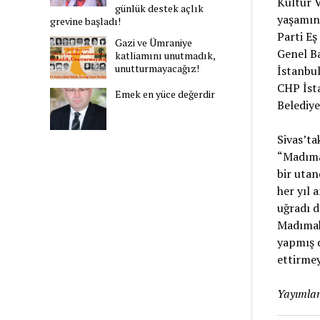
Kültür V
günlük destek açlık
yaşamını
grevine başladı!
Parti Eş
Gazi ve Ümraniye
Genel B
katliamını unutmadık,
unutturmayacağız!
İstanbul
CHP İsta
Emek en yüce değerdir
Belediye
Sivas’ta
“Madıma
bir utan
her yıl 
uğradı d
Madımak 
yapmış 
ettirmey
Yayımlan