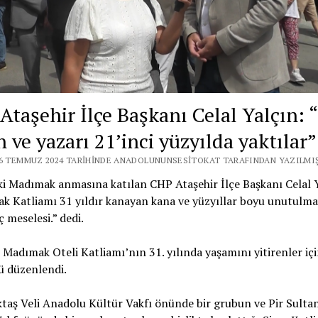
Ataşehir İlçe Başkanı Celal Yalçın: 
 ve yazarı 21’inci yüzyılda yaktılar”
26 TEMMUZ 2024 TARIHINDE ANADOLUNUNSESITOKAT TARAFINDAN YAZILMIŞ
ki Madımak anmasına katılan CHP Ataşehir İlçe Başkanı Celal Y
k Katliamı 31 yıldır kanayan kana ve yüzyıllar boyu unutulm
ç meselesi.” dedi.
, Madımak Oteli Katliamı’nın 31. yılında yaşamını yitirenler i
ü düzenlendi.
taş Veli Anadolu Kültür Vakfı önünde bir grubun ve Pir Sulta