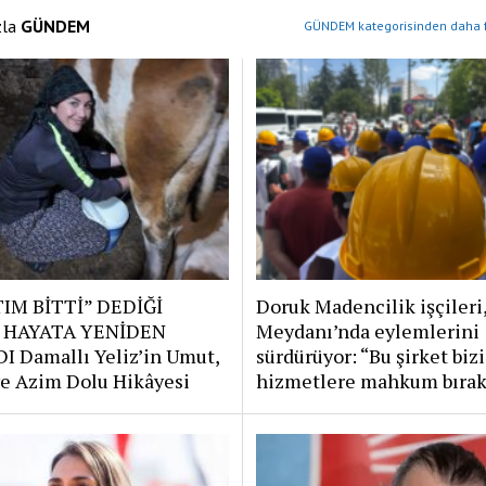
zla
GÜNDEM
GÜNDEM kategorisinden daha f
IM BİTTİ” DEDİĞİ
Doruk Madencilik işçileri
 HAYATA YENİDEN
Meydanı’nda eylemlerini
I Damallı Yeliz’in Umut,
sürdürüyor: “Bu şirket bizi
e Azim Dolu Hikâyesi
hizmetlere mahkum bırak