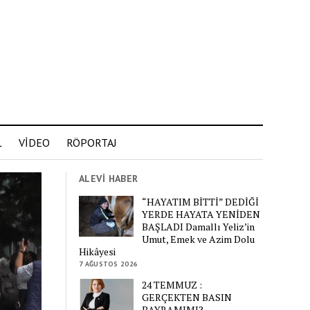
L
VİDEO
RÖPORTAJ
ALEVİ HABER
“HAYATIM BİTTİ” DEDİĞİ
YERDE HAYATA YENİDEN
BAŞLADI Damallı Yeliz’in
Umut, Emek ve Azim Dolu
Hikâyesi
7 AĞUSTOS 2026
24 TEMMUZ :
GERÇEKTEN BASIN
BAYRAMIMI?