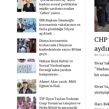
kadına sosyal politikalar
müdür yardımcısından
‘Geber’ yanıtı…
İBB Başkanı İmamoğlu
koronavirüs vakalarının en
fazla görüldüğü 3 ilçeyi
açıkladı…
CHP 
Dünya koronavirüs
kıskacında | Hayatını
aydın
kaybedenlerin sayısı 80 bini
geçti…
BU YAZI 
Hubyar Köyü Kültür ve
Sivas’ta
Sosyal Yardımlaşma
“Madıma
Derneği‘nden yardım
kampanyası…
bir utan
Ahmet Akar yazdı: Milli
Eğitim’in Hali…
Sivas’ta
yürüyüş
TİP Üyesi Taylan Özdemir
Grup Yorum’un talepleri ve
Hacı Bek
Helin Bölek’in anısına iki