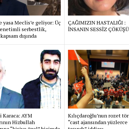
 yasa Meclis’e geliyor: Üç
ÇAĞIMIZIN HASTALIĞI :
enetimli serbestlik,
İNSANIN SESSİZ ÇÖKÜŞÜ
 kapsam dışında
i Karaca: AYM
Kılıçdaroğlu’nun rozet tö
rının Hizbullah
“cast ajansından yüzlerce 
rına “kişiye özel” biçimde
taşındı” iddiası