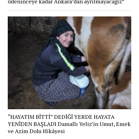
ödeninceye kadar Ankara’dan ayrılmayacağız”
“HAYATIM BİTTİ” DEDİĞİ YERDE HAYATA
YENİDEN BAŞLADI Damallı Yeliz’in Umut, Emek
ve Azim Dolu Hikâyesi