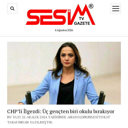
menüy
aç
4 Ağustos 2026
CHP’li İlgezdi: Üç gençten biri okulu bırakıyor
BU YAZI 22 ARALIK 2024 TARIHINDE ANADOLUNUNSESITOKAT
TARAFINDAN YAZILMIŞTIR.