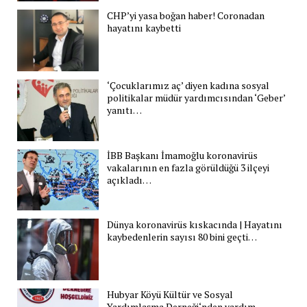
CHP’yi yasa boğan haber! Coronadan
hayatını kaybetti
‘Çocuklarımız aç’ diyen kadına sosyal
politikalar müdür yardımcısından ‘Geber’
yanıtı…
İBB Başkanı İmamoğlu koronavirüs
vakalarının en fazla görüldüğü 3 ilçeyi
açıkladı…
Dünya koronavirüs kıskacında | Hayatını
kaybedenlerin sayısı 80 bini geçti…
Hubyar Köyü Kültür ve Sosyal
Yardımlaşma Derneği‘nden yardım