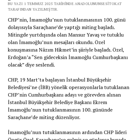
BU YAZI 1 TEMMUZ 2025 TARIHINDE ANADOLUNUNSESITOKAT
TARAFINDAN YAZILMIŞTIR.
CHP’nin, İmamoğlu’nun tutuklanmasının 100. günü
dolayısıyla Saraçhane’de yaptığı miting başladı.
Mitingde yurtdışında olan Mansur Yavaş ve tutuklu
olan İmamoğlu’nun mesajları okundu. Özel
konuşmasına Nâzım Hikmet’in şiiriyle başladı. Özel,
Erdoğan’a “Sen gideceksin İmamoğlu Cumhurbaşkanı
olacak” diye seslendi.
CHP, 19 Mart’ta başlayan İstanbul Büyükşehir
Belediyesi’ne (İBB) yönelik operasyonlarla tutuklanan
CHP’nin Cumhurbaşkanı adayı ve görevden alınan
İstanbul Büyükşehir Belediye Başkanı Ekrem
İmamoğlu’nun tutuklanmasının 100. gününde
Saraçhane’de miting düzenliyor.
İmamoğlu’nun tutuklanmasının ardından CHP lideri
Özgür Özel, Saraçhane’ye gelmiş ve günlerce burada