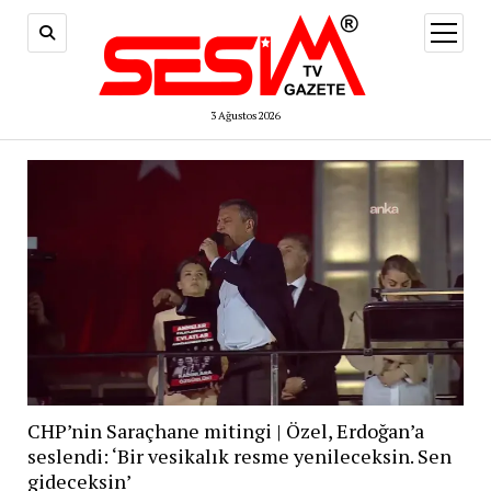
menüy
aç
3 Ağustos 2026
CHP’nin Saraçhane mitingi | Özel, Erdoğan’a
seslendi: ‘Bir vesikalık resme yenileceksin. Sen
gideceksin’