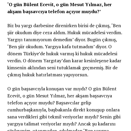
‘O gün Bülent Ecevit, o gün Mesut Yılmaz, her
akşam başsavcıya telefon açıyor muydu?’
Biz bu yargı darbesine direnirken birisi de çıkmış, ‘Ben
şiir okudum diye ceza aldım. Hukuk mücadelesi verdim.
Yargıyı tanımıyorum demedim’ diyor. Bugün çıkmış,
‘Ben şiir okudum. Yargıya kafa tutmadım’ diyor. O
dönem Türkiye’de hukuk varmış ki hukuk mücadelesi
verdin. O dönem Yargıtay’dan karar kesinleşene kadar
kimsenin aklından seni tutuklamak geçmemiş. Bir de
çıkmış hukuk hatırlatması yapıyorsun.
O gün başsavcıyla konuşan var mıydı? O gün Bülent
Ecevit, o gün Mesut Yılmaz, her akşam başsavcıya
telefon açıyor muydu? Başsavcılar gelip
cumhurbaşkanıyla, başbakanla direkt konuşup onlara
sana verdikleri gibi tekmil veriyorlar mıydı? Senin gibi
yargıya talimat veriyorlar mıydı? Ancak şu kadarını
söyleyeyim, utanmadan, sıkılmadan ‘Ben yargıyı