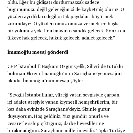
oldu. Eğer bu gidişatı durdurmazsak sadece
bugünümüzü değil geleceğimizi de kaybetmiş oluruz. O
yüzden ayrılıkları değil ortak paydaları büyütmek
zorundayız. O yüzden omuz omuza vermekten başka
bir yolumuz yok. Unutmayın o sandık gelecek. Sonra da
ülkeye hak gelecek, hukuk gelecek, adalet gelecek.”
İmamoğlu mesaj gönderdi
CHP İstanbul İl Başkanı Özgür Çelik, Silivri’de tutuklu
bulunan Ekrem İmamoğlu’nun Saraçhane’ye mesajını
okudu. İmamoğlu’nun mesajı şöyle:
“Sevgili İstanbullular, yüreği vatan sevgisiyle çarpan,
içi adalet ateşiyle yanan kıymetli hemşehrilerim, bir
kez daha evinizde Saraçhane’deyiz. Sizinle gurur
duyuyorum. Hoş geldiniz. Yüz gündür onurla ve
cesaretle sahip çıktığınız, darbe heveslilerine
bırakmadığınız Saraçhane milletin evidir. Tıpkı Türkiye