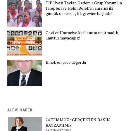
TİP Üyesi Taylan Özdemir Grup Yorum’un
talepleri ve Helin Bölek’in anısına iki
günlük destek açlık grevine başladı!
Gazi ve Ümraniye katliamını unutmadık,
unutturmayacağız!
Emek en yüce değerdir
ALEVİ HABER
24 TEMMUZ : GERÇEKTEN BASIN
BAYRAMIMI?
24 TEMMUZ 2026