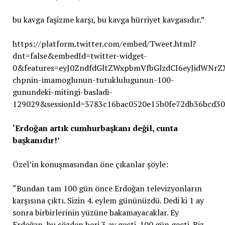
bu kavga faşizme karşı, bu kavga hürriyet kavgasıdır.”
https://platform.twitter.com/embed/Tweet.html?
dnt=false&embedId=twitter-widget-
0&features=eyJ0ZndfdGltZWxpbmVfbGlzdCI6eyJidWNr
chpnin-imamoglunun-tutuklulugunun-100-
gunundeki-mitingi-basladi-
129029&sessionId=3783c16bac0520e15b0fe72db36bcd3
‘Erdoğan artık cumhurbaşkanı değil, cunta
başkanıdır!’
Özel’in konuşmasından öne çıkanlar şöyle:
“Bundan tam 100 gün önce Erdoğan televizyonların
karşısına çıktı. Sizin 4. eylem gününüzdü. Dedi ki 1 ay
sonra birbirlerinin yüzüne bakamayacaklar. Ey
Erdoğan, bu sözden beri 3 ay geçti. 100 gün geçti. Biz