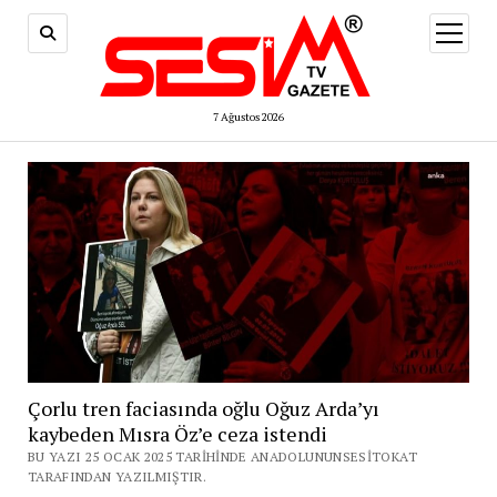
menüy
aç
7 Ağustos 2026
Çorlu tren faciasında oğlu Oğuz Arda’yı
kaybeden Mısra Öz’e ceza istendi
BU YAZI 25 OCAK 2025 TARIHINDE ANADOLUNUNSESITOKAT
TARAFINDAN YAZILMIŞTIR.