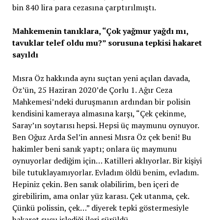
bin 840 lira para cezasına çarptırılmıştı.
Mahkemenin tanıklara, “Çok yağmur yağdı mı,
tavuklar telef oldu mu?” sorusuna tepkisi hakaret
sayıldı
Mısra Öz hakkında aynı suçtan yeni açılan davada,
Öz’ün, 25 Haziran 2020’de Çorlu 1. Ağır Ceza
Mahkemesi’ndeki duruşmanın ardından bir polisin
kendisini kameraya almasına karşı, “Çek çekinme,
Saray’ın soytarısı hepsi. Hepsi üç maymunu oynuyor.
Ben Oğuz Arda Sel’in annesi Mısra Öz çek beni! Bu
hakimler beni sanık yaptı; onlara üç maymunu
oynuyorlar dediğim için… Katilleri aklıyorlar. Bir kişiyi
bile tutuklayamıyorlar. Evladım öldü benim, evladım.
Hepiniz çekin. Ben sanık olabilirim, ben içeri de
girebilirim, ama onlar yüz karası. Çek utanma, çek.
Çünkü polissin, çek…” diyerek tepki göstermesiyle
hakaret suçu işlediği ileri sürüldü.