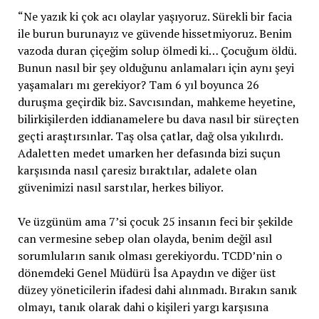
“Ne yazık ki çok acı olaylar yaşıyoruz. Sürekli bir facia
ile burun burunayız ve güvende hissetmiyoruz. Benim
vazoda duran çiçeğim solup ölmedi ki… Çocuğum öldü.
Bunun nasıl bir şey olduğunu anlamaları için aynı şeyi
yaşamaları mı gerekiyor? Tam 6 yıl boyunca 26
duruşma geçirdik biz. Savcısından, mahkeme heyetine,
bilirkişilerden iddianamelere bu dava nasıl bir süreçten
geçti araştırsınlar. Taş olsa çatlar, dağ olsa yıkılırdı.
Adaletten medet umarken her defasında bizi suçun
karşısında nasıl çaresiz bıraktılar, adalete olan
güvenimizi nasıl sarstılar, herkes biliyor.
Ve üzgünüm ama 7’si çocuk 25 insanın feci bir şekilde
can vermesine sebep olan olayda, benim değil asıl
sorumluların sanık olması gerekiyordu. TCDD’nin o
dönemdeki Genel Müdürü İsa Apaydın ve diğer üst
düzey yöneticilerin ifadesi dahi alınmadı. Bırakın sanık
olmayı, tanık olarak dahi o kişileri yargı karşısına