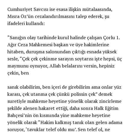
Cumhuriyet Savcısı ise esasa ilişkin mütalaasında,
Mısra Öz’ün cezalandırılmasını talep ederek, şu
ifadeleri kullandı:
“Sanığın olay tarihinde kurul halinde çalışan Çorlu 1.
Ağır Ceza Mahkemesi başkan ve üye hakimlerine
hitaben, duruşma salonundan çıktığı esnada yüksek
sesle, “Çek çek çekinme sarayın soytarısı işte hepsi, üç
maymunu oynuyor, Allah belalarını versin, hepiniz
çekin, ben
sanık olabilirim, ben içeri de girebilirim ama onlar yüz
karası, çek utanma çek çünkü polissin çek” demek
suretiyle mahkeme heyetine yönelik olarak zincirleme
şekilde alenen hakaret ettiği, daha sonra Halk Eğitim
Bahçesi’nin ön kısmında yine mahkeme heyetine
yönelik olarak “Hakim kalkmış tanık olan gelen adama
soruyor, ‘tavuklar telef oldu mu’. Sen telef ol, ne