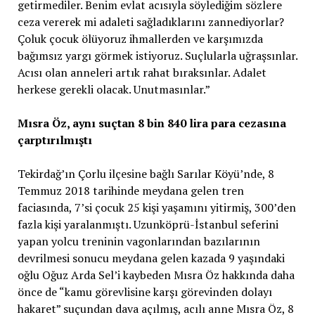
getirmediler. Benim evlat acısıyla söylediğim sözlere
ceza vererek mi adaleti sağladıklarını zannediyorlar?
Çoluk çocuk ölüyoruz ihmallerden ve karşımızda
bağımsız yargı görmek istiyoruz. Suçlularla uğraşsınlar.
Acısı olan anneleri artık rahat bıraksınlar. Adalet
herkese gerekli olacak. Unutmasınlar.”
Mısra Öz, aynı suçtan 8 bin 840 lira para cezasına
çarptırılmıştı
Tekirdağ’ın Çorlu ilçesine bağlı Sarılar Köyü’nde, 8
Temmuz 2018 tarihinde meydana gelen tren
faciasında, 7’si çocuk 25 kişi yaşamını yitirmiş, 300’den
fazla kişi yaralanmıştı. Uzunköprü-İstanbul seferini
yapan yolcu treninin vagonlarından bazılarının
devrilmesi sonucu meydana gelen kazada 9 yaşındaki
oğlu Oğuz Arda Sel’i kaybeden Mısra Öz hakkında daha
önce de “kamu görevlisine karşı görevinden dolayı
hakaret” suçundan dava açılmış, acılı anne Mısra Öz, 8