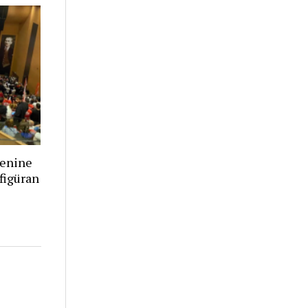
renine
figüran