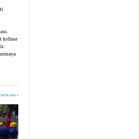
ti
ası.
t kelime
r.
lanmaya
azla yazı »