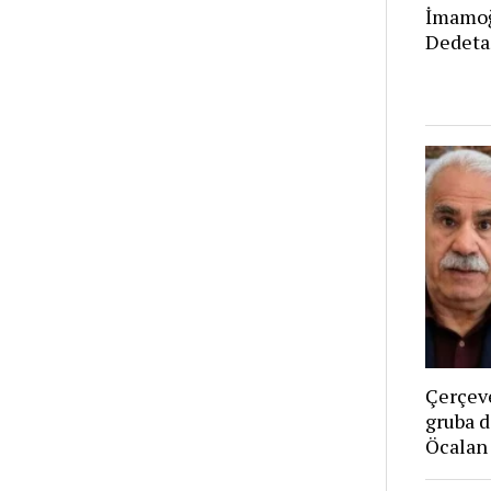
İmamoğ
Dedeta
Çerçeve
gruba d
Öcalan