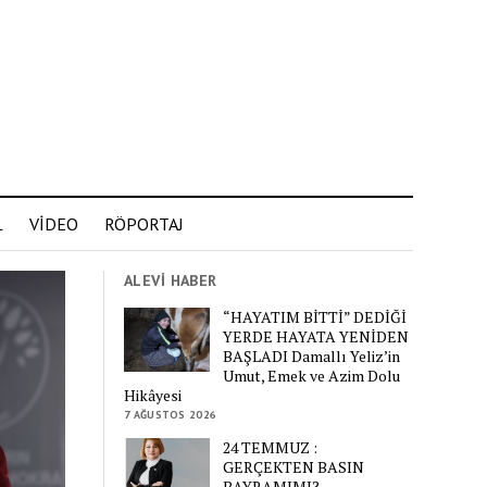
L
VİDEO
RÖPORTAJ
ALEVİ HABER
“HAYATIM BİTTİ” DEDİĞİ
YERDE HAYATA YENİDEN
BAŞLADI Damallı Yeliz’in
Umut, Emek ve Azim Dolu
Hikâyesi
7 AĞUSTOS 2026
24 TEMMUZ :
GERÇEKTEN BASIN
BAYRAMIMI?