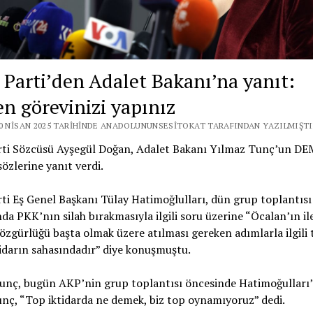
Parti’den Adalet Bakanı’na yanıt:
en görevinizi yapınız
30 NISAN 2025 TARIHINDE ANADOLUNUNSESITOKAT TARAFINDAN YAZILMIŞTI
ti Sözcüsü Ayşegül Doğan, Adalet Bakanı Yılmaz Tunç’un DEM
i sözlerine yanıt verdi.
i Eş Genel Başkanı Tülay Hatimoğlulları, dün grup toplantısı
da PKK’nın silah bırakmasıyla ilgili soru üzerine “Öcalan’ın il
özgürlüğü başta olmak üzere atılması gereken adımlarla ilgili 
tidarın sahasındadır” diye konuşmuştu.
unç, bugün AKP’nin grup toplantısı öncesinde Hatimoğulları’
unç, “Top iktidarda ne demek, biz top oynamıyoruz” dedi.