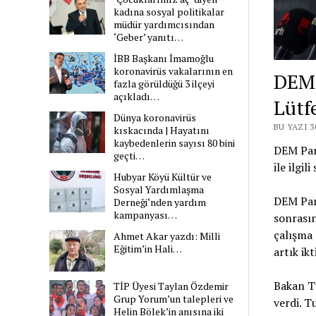
kadına sosyal politikalar
müdür yardımcısından
‘Geber’ yanıtı…
İBB Başkanı İmamoğlu
koronavirüs vakalarının en
DEM 
fazla görüldüğü 3 ilçeyi
açıkladı…
Lütf
Dünya koronavirüs
BU YAZI 
kıskacında | Hayatını
kaybedenlerin sayısı 80 bini
DEM Par
geçti…
ile ilgil
Hubyar Köyü Kültür ve
Sosyal Yardımlaşma
DEM Part
Derneği‘nden yardım
kampanyası…
sonrasın
çalışma 
Ahmet Akar yazdı: Milli
Eğitim’in Hali…
artık ik
Bakan T
TİP Üyesi Taylan Özdemir
Grup Yorum’un talepleri ve
verdi. T
Helin Bölek’in anısına iki