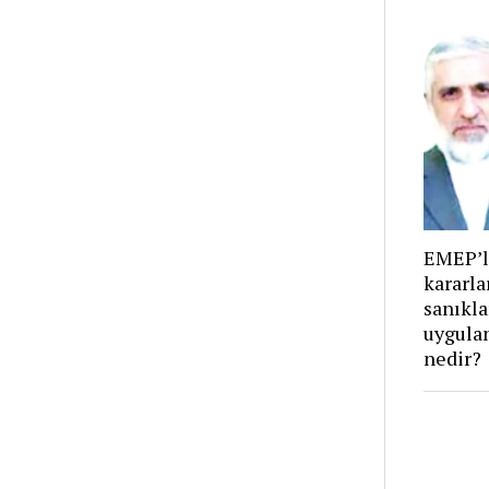
EMEP’l
kararla
sanıkla
uygula
nedir?