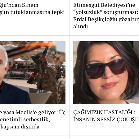
lu’ndan Sinem
Etimesgut Belediyesi’ne
ş’ın tutuklanmasına tepki
“yolsuzluk” soruşturması:
Erdal Beşikçioğlu gözaltı
alındı!
 yasa Meclis’e geliyor: Üç
ÇAĞIMIZIN HASTALIĞI :
enetimli serbestlik,
İNSANIN SESSİZ ÇÖKÜŞÜ
 kapsam dışında