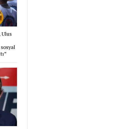
, Ulus
 sosyal
tı”