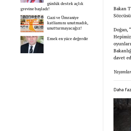
günlük destek açlık
Bakan T
grevine başladı!
Sözcüsü
Gazi ve Ümraniye
katliamını unutmadık,
unutturmayacağız!
Doğan, “
Hepimiz 
Emek en yüce değerdir
oyunları
Bakanlığ
davet ed
Yayımlan
Daha fa