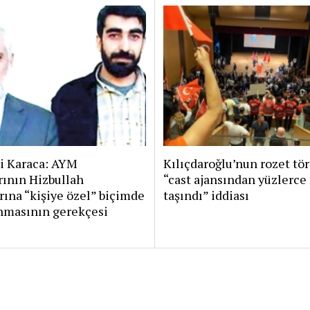
i Karaca: AYM
Kılıçdaroğlu’nun rozet tö
rının Hizbullah
“cast ajansından yüzlerce 
rına “kişiye özel” biçimde
taşındı” iddiası
nmasının gerekçesi