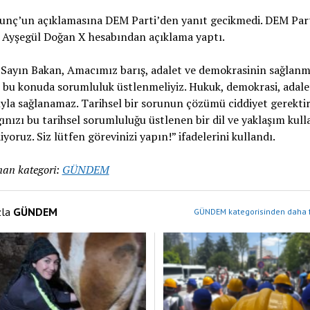
unç’un açıklamasına DEM Parti’den yanıt gecikmedi. DEM Par
 Ayşegül Doğan X hesabından açıklama yaptı.
Sayın Bakan, Amacımız barış, adalet ve demokrasinin sağlanm
bu konuda sorumluluk üstlenmeliyiz. Hukuk, demokrasi, adale
yla sağlanamaz. Tarihsel bir sorunun çözümü ciddiyet gerektiri
ınızı bu tarihsel sorumluluğu üstlenen bir dil ve yaklaşım kul
iyoruz. Siz lütfen görevinizi yapın!” ifadelerini kullandı.
an kategori:
GÜNDEM
zla
GÜNDEM
GÜNDEM kategorisinden daha f