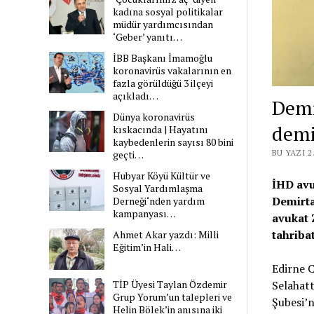
kadına sosyal politikalar
müdür yardımcısından
‘Geber’ yanıtı…
İBB Başkanı İmamoğlu
koronavirüs vakalarının en
fazla görüldüğü 3 ilçeyi
açıkladı…
Demi
Dünya koronavirüs
dem
kıskacında | Hayatını
kaybedenlerin sayısı 80 bini
BU YAZI 
geçti…
Hubyar Köyü Kültür ve
İHD avu
Sosyal Yardımlaşma
Demirta
Derneği‘nden yardım
kampanyası…
avukat 
tahribat
Ahmet Akar yazdı: Milli
Eğitim’in Hali…
Edirne 
Selahatt
TİP Üyesi Taylan Özdemir
Grup Yorum’un talepleri ve
Şubesi’n
Helin Bölek’in anısına iki