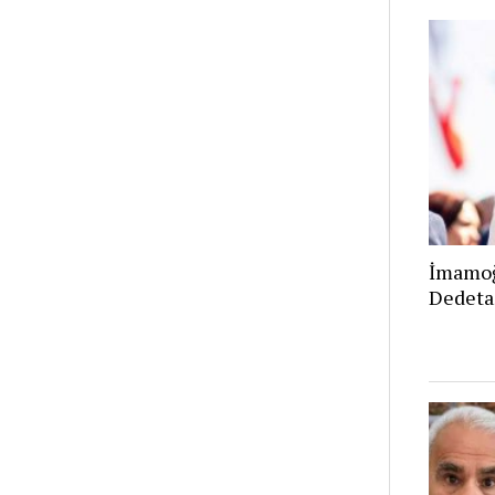
İmamoğ
Dedeta