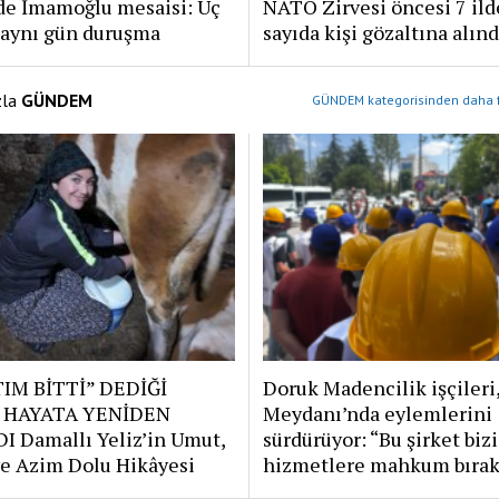
’de İmamoğlu mesaisi: Üç
NATO Zirvesi öncesi 7 ild
 aynı gün duruşma
sayıda kişi gözaltına alınd
zla
GÜNDEM
GÜNDEM kategorisinden daha f
IM BİTTİ” DEDİĞİ
Doruk Madencilik işçileri
 HAYATA YENİDEN
Meydanı’nda eylemlerini
I Damallı Yeliz’in Umut,
sürdürüyor: “Bu şirket bizi
e Azim Dolu Hikâyesi
hizmetlere mahkum bırak