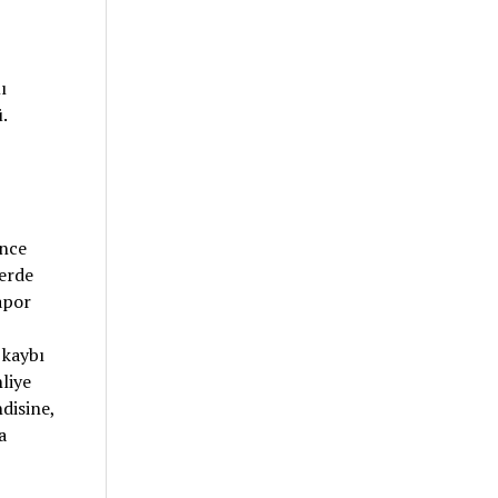
ı
.
nce
lerde
apor
 kaybı
liye
disine,
a