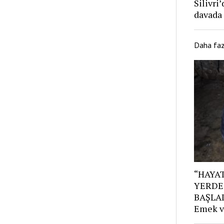
Silivri
davada
Daha fa
“HAYAT
YERDE
BAŞLAD
Emek v