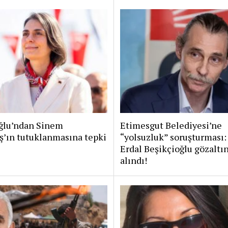
lu’ndan Sinem
Etimesgut Belediyesi’ne
ş’ın tutuklanmasına tepki
“yolsuzluk” soruşturması:
Erdal Beşikçioğlu gözaltı
alındı!