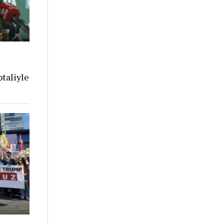
ı
ptaliyle