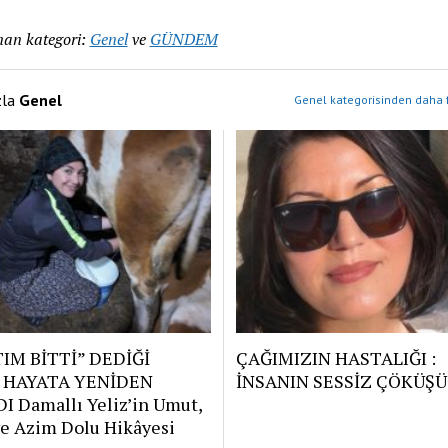
an kategori:
Genel
ve
GÜNDEM
zla
Genel
Genel kategorisinden daha f
IM BİTTİ” DEDİĞİ
ÇAĞIMIZIN HASTALIĞI :
 HAYATA YENİDEN
İNSANIN SESSİZ ÇÖKÜŞÜ
I Damallı Yeliz’in Umut,
e Azim Dolu Hikâyesi