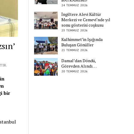
24 TEMMUZ 2026
İngiltere Alevi Kültür
Merkezi ve Cemevi’nde yıl
sonu gösterisi coşkusu
23 TEMMUZ 2026
Kulhimmet’in Işığında
sın’
Buluşan Gönüller
21 TEMMUZ 2026
Damal’dan Döndü,
TIR.
Görevden Alındı…
20 TEMMUZ 2026
in
en
i bir
İstanbul