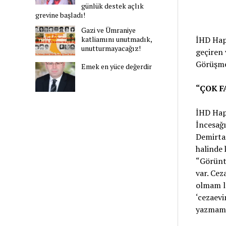
günlük destek açlık
grevine başladı!
Gazi ve Ümraniye
İHD Hap
katliamını unutmadık,
unutturmayacağız!
geçiren 
Görüşme
Emek en yüce değerdir
“ÇOK F
İHD Hap
İncesağı
Demirtaş
halinde 
“Görüntü
var. Cez
olmam la
‘cezaev
yazmamı