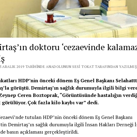
rtaş’ın doktoru ‘cezaevinde kalamaz
iş
25 ARALIK 2019 TARIHINDE ANADOLUNUN SESI TOKAT TARAFINDAN YAZILMIŞ
katları HDP’nin önceki dönem Eş Genel Başkanı Selahattt
ş’la görüştü. Demirtaş’ın sağlık durumuyla ilgili bilgi ver
Zeynep Ceren Boztoprak, “Görüntüsünde hastalığın verdiğ
 görülüyor. Çok fazla kilo kaybı var” dedi.
Cezaevi’nde tutulan HDP’nin önceki dönem Eş Genel Başkanı
tin Demirtaş’ın sağlık durumuyla ilgili İnsan Hakları Derneği 
de basın açıklaması gerçekleştirildi.