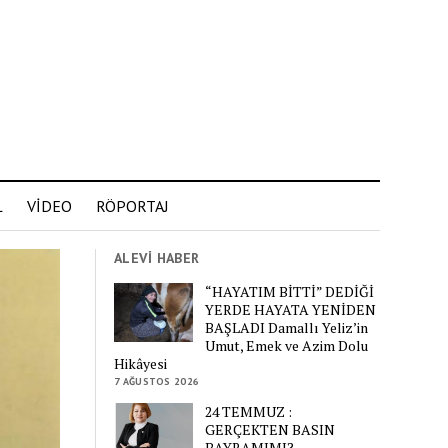
L
VİDEO
RÖPORTAJ
ALEVİ HABER
“HAYATIM BİTTİ” DEDİĞİ
YERDE HAYATA YENİDEN
BAŞLADI Damallı Yeliz’in
Umut, Emek ve Azim Dolu
Hikâyesi
7 AĞUSTOS 2026
24 TEMMUZ :
GERÇEKTEN BASIN
BAYRAMIMI?