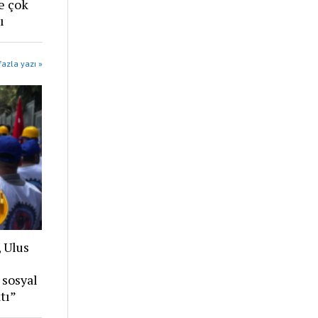
e çok
ı
azla yazı »
, Ulus
 sosyal
tı”