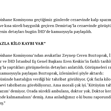
ishane Komisyonu geçtiğimiz günlerde cezaevinde kalp spazm
ve kısa süreli baygınlık geçiren Demirtaş’la cezaevinde görüştü
nin detayları bugün İHD’de kamuoyuyla paylaşıldı.
AZLA KİLO KAYBI VAR”
ishane Komisyonu’ndan avukatlar Zeynep Ceren Boztoprak, İ
r ve İHD İstanbul Eş Genel Başkanı Eren Keskin’in farklı tarih
’la yaptıkları görüşmelerin detayları anlatıldı. Görüşmeleri r
kamuoyuyla paylaşan Boztoprak, izlenimleri şöyle aktardı:
sünde hastalığın verdiği bir tahribat görülüyor. Çok fazla kilo
aevi tabribatını görebiliyoruz. Ama morali çok iyi. ‘Kötüyüm tah
zım’ demiyor. Orada sürekli ambulans, doktor yok. Doktor ken
inde kalmamalısın’ demiş. Ama anladığımız o ki bunu raporund
ş.”