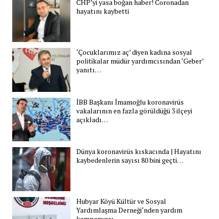
CHP’yi yasa boğan haber! Coronadan
hayatını kaybetti
‘Çocuklarımız aç’ diyen kadına sosyal
politikalar müdür yardımcısından ‘Geber’
yanıtı…
İBB Başkanı İmamoğlu koronavirüs
vakalarının en fazla görüldüğü 3 ilçeyi
açıkladı…
Dünya koronavirüs kıskacında | Hayatını
kaybedenlerin sayısı 80 bini geçti…
Hubyar Köyü Kültür ve Sosyal
Yardımlaşma Derneği‘nden yardım
kampanyası…