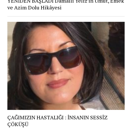
YENİDEN BAŞLADI Damallı Yeliz’in Umut, Emek
ve Azim Dolu Hikâyesi
ÇAĞIMIZIN HASTALIĞI : İNSANIN SESSİZ
ÇÖKÜŞÜ