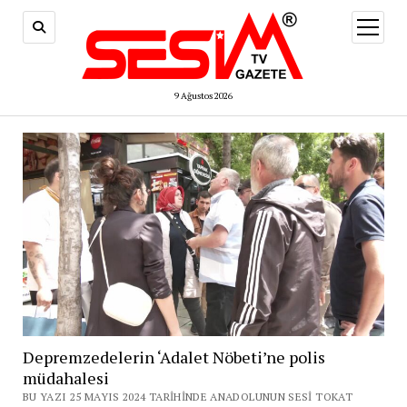
menüy
aç
9 Ağustos 2026
Depremzedelerin ‘Adalet Nöbeti’ne polis
müdahalesi
BU YAZI 25 MAYIS 2024 TARIHINDE ANADOLUNUN SESI TOKAT