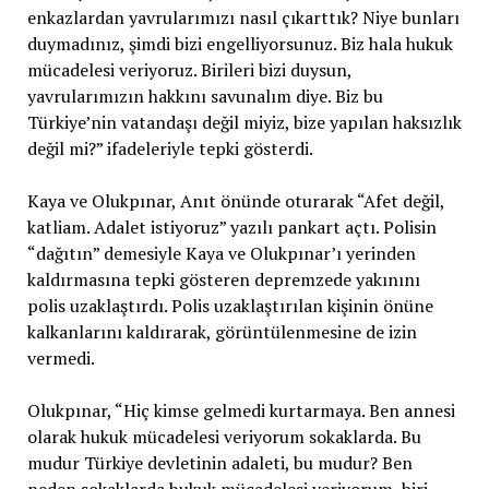
enkazlardan yavrularımızı nasıl çıkarttık? Niye bunları
duymadınız, şimdi bizi engelliyorsunuz. Biz hala hukuk
mücadelesi veriyoruz. Birileri bizi duysun,
yavrularımızın hakkını savunalım diye. Biz bu
Türkiye’nin vatandaşı değil miyiz, bize yapılan haksızlık
değil mi?” ifadeleriyle tepki gösterdi.
Kaya ve Olukpınar, Anıt önünde oturarak “Afet değil,
katliam. Adalet istiyoruz” yazılı pankart açtı. Polisin
“dağıtın” demesiyle Kaya ve Olukpınar’ı yerinden
kaldırmasına tepki gösteren depremzede yakınını
polis uzaklaştırdı. Polis uzaklaştırılan kişinin önüne
kalkanlarını kaldırarak, görüntülenmesine de izin
vermedi.
Olukpınar, “Hiç kimse gelmedi kurtarmaya. Ben annesi
olarak hukuk mücadelesi veriyorum sokaklarda. Bu
mudur Türkiye devletinin adaleti, bu mudur? Ben
neden sokaklarda hukuk mücadelesi veriyorum, biri