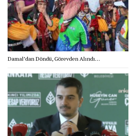
Damal’dan Döndü, Görevden Alındı…