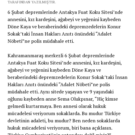
TARAFINDAN YAZILMIŞTIR.
6 Şubat depremlerinde Antakya Fuat Koku Sitesi’nde
annesini, kız kardeşini, ağabeyi ve yeğenini kaybeden
Döne Kaya ve beraberindeki depremzedelerin Konur
Sokak’taki İnsan Hakları Anıtı önündeki “Adalet
Nöbeti”ne polis müdahale etti.
Kahramanmaraş merkezli 6 Şubat depremlerinde
Antakya Fuat Koku Sitesi’nde annesini, kız kardeşini,
ağabeyi ve yeğenini kaybeden Döne Kaya ve
beraberindeki depremzedelerin Konur Sokak’taki İnsan
Hakları Anıtı önündeki “Adalet Nöbeti”ne polis
müdahale etti. Aynı sitede yaşayan ve 9 yaşındaki
oğlunu kaybeden anne Sema Olukpınar, “Hiç kimse
gelmedi kurtarmaya. Ben annesi olarak hukuk
mücadelesi veriyorum sokaklarda. Bu mudur Türkiye
devletinin adaleti, bu mudur? Ben neden sokaklarda
hukuk mücadelesi veriyorum, biri bana açıklasın.
Türkiye Cumhuriyeti’nin vatandaşı değil miyiz?”