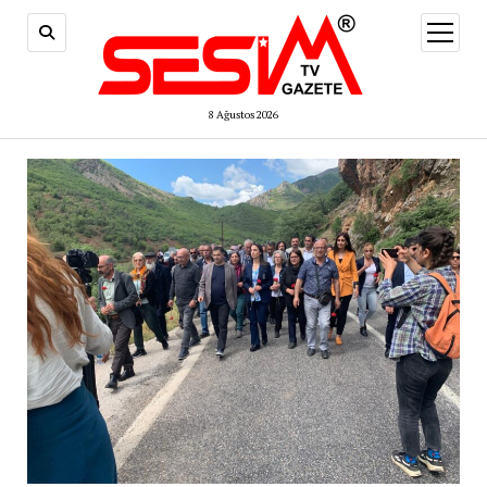
menüy
aç
8 Ağustos 2026