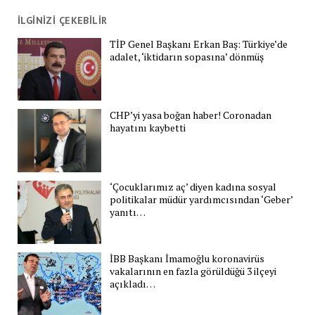
İLGİNİZİ ÇEKEBİLİR
TİP Genel Başkanı Erkan Baş: Türkiye’de
adalet, ‘iktidarın sopasına’ dönmüş
CHP’yi yasa boğan haber! Coronadan
hayatını kaybetti
‘Çocuklarımız aç’ diyen kadına sosyal
politikalar müdür yardımcısından ‘Geber’
yanıtı…
İBB Başkanı İmamoğlu koronavirüs
vakalarının en fazla görüldüğü 3 ilçeyi
açıkladı…