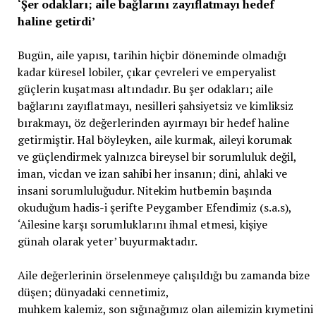
‘Şer odakları; aile bağlarını zayıflatmayı hedef
haline getirdi’
Bugün, aile yapısı, tarihin hiçbir döneminde olmadığı
kadar küresel lobiler, çıkar çevreleri ve emperyalist
güçlerin kuşatması altındadır. Bu şer odakları; aile
bağlarını zayıflatmayı, nesilleri şahsiyetsiz ve kimliksiz
bırakmayı, öz değerlerinden ayırmayı bir hedef haline
getirmiştir. Hal böyleyken, aile kurmak, aileyi korumak
ve güçlendirmek yalnızca bireysel bir sorumluluk değil,
iman, vicdan ve izan sahibi her insanın; dini, ahlaki ve
insani sorumluluğudur. Nitekim hutbemin başında
okuduğum hadis-i şerifte Peygamber Efendimiz (s.a.s),
‘Ailesine karşı sorumluklarını ihmal etmesi, kişiye
günah olarak yeter’ buyurmaktadır.
Aile değerlerinin örselenmeye çalışıldığı bu zamanda bize
düşen; dünyadaki cennetimiz,
muhkem kalemiz, son sığınağımız olan ailemizin kıymetini b