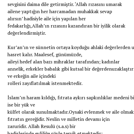
sevgisini daima dile getirmiştir. ‘Allah rızasını umarak
ailene yaptığın her harcamadan muhakkak sevap
alırsın’ hadisiyle aile için yapılan her
fedakarlığı,Allah’ın rızasını kazandıran bir iyilik olarak
değerlendirmiştir.
Kur’an’ın ve sünnetin ortaya koyduğu ahlaki değerlerden u
hasret kalır. Maalesef, günümüzde,
aileyi hedef alan bazı mihraklar tarafından; kadınlar
annelik, erkekler babalık gibi kutsal bir değerdenuzaklaştı
ve erkeğin aile içindeki
rolleri zayıflatılmak istenmektedir.
İslam’ın haram kıldığı, fıtrata aykırı sapkınlıklar medeni b
ise bir yük ve
külfet olarak sunulmaktadır.Oysaki evlenmek ve aile olmak
fıtratın gereğidir. Neslin ve milletin devamı için
zaruridir. Allah Resulü (s.a.s) bir
hadislerinde evliliğe şöyle teşvik etmektedir: