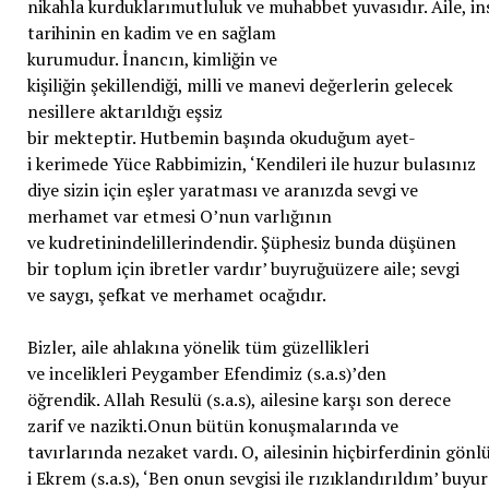
nikahla kurduklarımutluluk ve muhabbet yuvasıdır. Aile, in
tarihinin en kadim ve en sağlam
kurumudur. İnancın, kimliğin ve
kişiliğin şekillendiği, milli ve manevi değerlerin gelecek
nesillere aktarıldığı eşsiz
bir mekteptir. Hutbemin başında okuduğum ayet-
i kerimede Yüce Rabbimizin, ‘Kendileri ile huzur bulasınız
diye sizin için eşler yaratması ve aranızda sevgi ve
merhamet var etmesi O’nun varlığının
ve kudretinindelillerindendir. Şüphesiz bunda düşünen
bir toplum için ibretler vardır’ buyruğuüzere aile; sevgi
ve saygı, şefkat ve merhamet ocağıdır.
Bizler, aile ahlakına yönelik tüm güzellikleri
ve incelikleri Peygamber Efendimiz (s.a.s)’den
öğrendik. Allah Resulü (s.a.s), ailesine karşı son derece
zarif ve nazikti.Onun bütün konuşmalarında ve
tavırlarında nezaket vardı. O, ailesinin hiçbirferdinin gön
i Ekrem (s.a.s), ‘Ben onun sevgisi ile rızıklandırıldım’ buyu