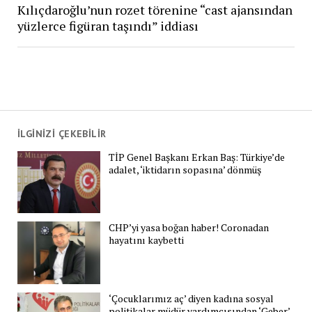
Kılıçdaroğlu’nun rozet törenine “cast ajansından
yüzlerce figüran taşındı” iddiası
İLGİNİZİ ÇEKEBİLİR
TİP Genel Başkanı Erkan Baş: Türkiye’de
adalet, ‘iktidarın sopasına’ dönmüş
CHP’yi yasa boğan haber! Coronadan
hayatını kaybetti
‘Çocuklarımız aç’ diyen kadına sosyal
politikalar müdür yardımcısından ‘Geber’