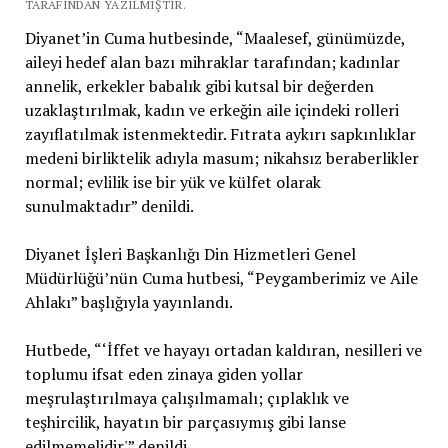
TARAFINDAN YAZILMIŞTIR.
Diyanet’in Cuma hutbesinde, “Maalesef, günümüzde,
aileyi hedef alan bazı mihraklar tarafından; kadınlar
annelik, erkekler babalık gibi kutsal bir değerden
uzaklaştırılmak, kadın ve erkeğin aile içindeki rolleri
zayıflatılmak istenmektedir. Fıtrata aykırı sapkınlıklar
medeni birliktelik adıyla masum; nikahsız beraberlikler
normal; evlilik ise bir yük ve külfet olarak
sunulmaktadır” denildi.
Diyanet İşleri Başkanlığı Din Hizmetleri Genel
Müdürlüğü’nün Cuma hutbesi, “Peygamberimiz ve Aile
Ahlakı” başlığıyla yayınlandı.
Hutbede, “‘İffet ve hayayı ortadan kaldıran, nesilleri ve
toplumu ifsat eden zinaya giden yollar
meşrulaştırılmaya çalışılmamalı; çıplaklık ve
teşhircilik, hayatın bir parçasıymış gibi lanse
edilmemelidir'” denildi.