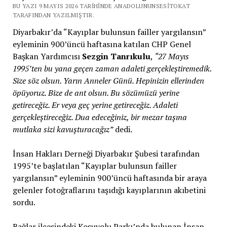
BU YAZI 9 MAYIS 2026 TARIHINDE ANADOLUNUNSESITOKAT
TARAFINDAN YAZILMIŞTIR.
Diyarbakır’da “Kayıplar bulunsun failler yargılansın”
eyleminin 900’üncü haftasına katılan CHP Genel
Başkan Yardımcısı
Sezgin Tanrıkulu
,
“27 Mayıs
1995’ten bu yana geçen zaman adaleti gerçekleştiremedik.
Size söz olsun. Yarın Anneler Günü. Hepinizin ellerinden
öpüyoruz. Bize de ant olsun. Bu sözümüzü yerine
getireceğiz. Er veya geç yerine getireceğiz. Adaleti
gerçekleştireceğiz. Dua edeceğiniz, bir mezar taşına
mutlaka sizi kavuşturacağız”
dedi.
İnsan Hakları Derneği Diyarbakır Şubesi tarafından
1995’te başlatılan “Kayıplar bulunsun failler
yargılansın” eyleminin 900’üncü haftasında bir araya
gelenler fotoğraflarını taşıdığı kayıplarının akıbetini
sordu.
Bağlar ilçesindeki Koşuyolu Parkı’nda bulunan İnsan