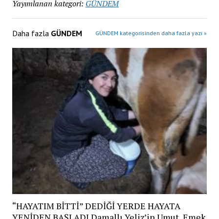
Yayımlanan kategori:
GÜNDEM
Daha fazla
GÜNDEM
GÜNDEM kategorisinden daha fazla yazı »
“HAYATIM BİTTİ” DEDİĞİ YERDE HAYATA
YENİDEN BAŞLADI Damallı Yeliz’in Umut, Emek