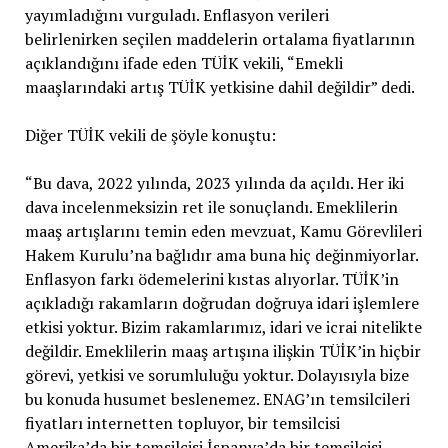
yayımladığını vurguladı. Enflasyon verileri
belirlenirken seçilen maddelerin ortalama fiyatlarının
açıklandığını ifade eden TÜİK vekili, “Emekli
maaşlarındaki artış TÜİK yetkisine dahil değildir” dedi.
Diğer TÜİK vekili de şöyle konuştu:
“Bu dava, 2022 yılında, 2023 yılında da açıldı. Her iki
dava incelenmeksizin ret ile sonuçlandı. Emeklilerin
maaş artışlarını temin eden mevzuat, Kamu Görevlileri
Hakem Kurulu’na bağlıdır ama buna hiç değinmiyorlar.
Enflasyon farkı ödemelerini kıstas alıyorlar. TÜİK’in
açıkladığı rakamların doğrudan doğruya idari işlemlere
etkisi yoktur. Bizim rakamlarımız, idari ve icrai nitelikte
değildir. Emeklilerin maaş artışına ilişkin TÜİK’in hiçbir
görevi, yetkisi ve sorumluluğu yoktur. Dolayısıyla bize
bu konuda husumet beslenemez. ENAG’ın temsilcileri
fiyatları internetten topluyor, bir temsilcisi
Amerika’da bir temsilcisi İspanya’da bir temsilcisi