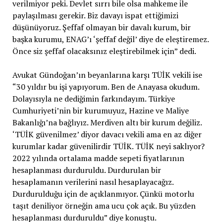
verilmiyor peki. Devlet sırrı bile olsa mahkeme ile
paylaşılması gerekir. Biz davayı ispat ettiğimizi
düşünüyoruz. Şeffaf olmayan bir davalı kurum, bir
başka kurumu, ENAG’ı ‘şeffaf değil’ diye de eleştiremez.
Önce siz şeffaf olacaksınız eleştirebilmek için” dedi.
Avukat Gündoğan’ın beyanlarına karşı TÜİK vekili ise
“30 yıldır bu işi yapıyorum. Ben de Anayasa okudum.
Dolayısıyla ne dediğimin farkındayım. Türkiye
Cumhuriyeti’nin bir kurumuyuz, Hazine ve Maliye
Bakanlığı’na bağlıyız. Merdiven altı bir kurum değiliz.
‘TÜİK güvenilmez’ diyor davacı vekili ama en az diğer
kurumlar kadar güvenilirdir TÜİK. TÜİK neyi saklıyor?
2022 yılında ortalama madde sepeti fiyatlarının
hesaplanması durduruldu. Durdurulan bir
hesaplamanın verilerini nasıl hesaplayacağız.
Durdurulduğu için de açıklanmıyor. Çünkü motorlu
taşıt deniliyor örneğin ama ucu çok açık. Bu yüzden
hesaplanması durduruldu” diye konuştu.