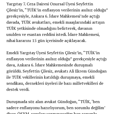
Yargıtay 7. Ceza Dairesi Onursal Üyesi Seyfettin
Çilesiz’in, “TÜİK’in enflasyon verilerinin asılsız olduğu”
gerekçesiyle, Ankara 6. İdare Mahkemesi’nde açtığı
davada, TÜİK avukatları, emekli maaşlarındaki artışın
TÜİK yetkisinde olmadığını belirterek, davanın
usulden ve esastan reddini istedi. İdare Mahkemesi,
nihai kararını 15 gün içerisinde açıklayacak.
Emekli Yargıtay Üyesi Seyfettin Çilesiz’in, “TÜİK’in
enflasyon verilerinin asılsız olduğu” gerekçesiyle açtığı
dava, Ankara 6. İdare Mahkemesinde duruşmalı
görüldü. Seyfettin Çilesiz, avukatı Ali Ekrem Gündoğan
ile TÜİK vekillerinin katıldığı duruşmaya, emekli
sendikası, dernekleri üyeleri ile bazı milletvekilleri de
destek verdi.
Duruşmada söz alan avukat Gündoğan, “TÜİK, ‘ben
sadece enflasyonu hazırlıyorum, ben sorumlu değilim’
diyor. ÖSYM, soruları vermeyeceğim ben sorumlu