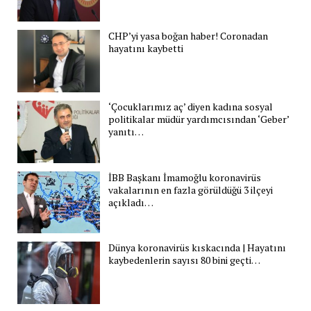
CHP’yi yasa boğan haber! Coronadan
hayatını kaybetti
‘Çocuklarımız aç’ diyen kadına sosyal
politikalar müdür yardımcısından ‘Geber’
yanıtı…
İBB Başkanı İmamoğlu koronavirüs
vakalarının en fazla görüldüğü 3 ilçeyi
açıkladı…
Dünya koronavirüs kıskacında | Hayatını
kaybedenlerin sayısı 80 bini geçti…