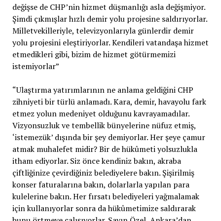
değişse de CHP’nin hizmet düşmanlığı asla değişmiyor.
Şimdi çıkmışlar hızlı demir yolu projesine saldırıyorlar.
Milletvekilleriyle, televizyonlarıyla günlerdir demir
yolu projesini eleştiriyorlar. Kendileri vatandaşa hizmet
etmedikleri gibi, bizim de hizmet götürmemizi
istemiyorlar”
“Ulaştırma yatırımlarının ne anlama geldiğini CHP
zihniyeti bir türlü anlamadı. Kara, demir, havayolu fark
etmez yolun medeniyet olduğunu kavrayamadılar.
Vizyonsuzluk ve tembellik bünyelerine nüfuz etmiş,
‘istemezük’ dışında bir şey demiyorlar. Her şeye çamur
atmak muhalefet midir? Bir de hükûmeti yolsuzlukla
itham ediyorlar. Siz önce kendiniz bakın, akraba
çiftliğinize çevirdiğiniz belediyelere bakın. Şişirilmiş
konser faturalarına bakın, dolarlarla yapılan para
kulelerine bakın. Her fırsatı belediyeleri yağmalamak
için kullanıyorlar sonra da hükûmetimize saldırarak
bunu örtmeye çalışıyorlar. Sayın Özel, Ankara’dan