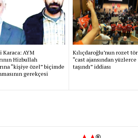
i Karaca: AYM
Kılıçdaroğlu’nun rozet tö
rının Hizbullah
“cast ajansından yüzlerce 
rına “kişiye özel” biçimde
taşındı” iddiası
nmasının gerekçesi