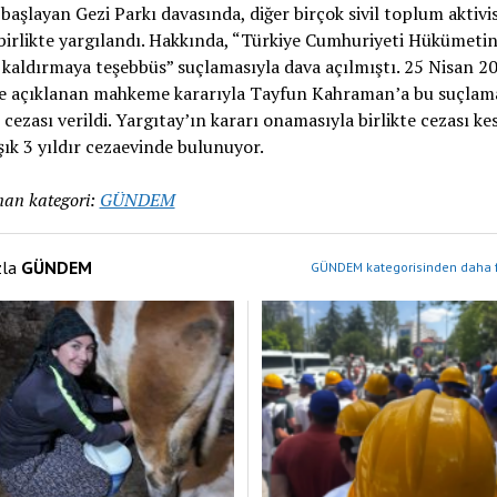
başlayan Gezi Parkı davasında, diğer birçok sivil toplum aktivis
birlikte yargılandı. Hakkında, “Türkiye Cumhuriyeti Hükümetin
kaldırmaya teşebbüs” suçlamasıyla dava açılmıştı. 25 Nisan 2
de açıklanan mahkeme kararıyla Tayfun Kahraman’a bu suçlam
s cezası verildi. Yargıtay’ın kararı onamasıyla birlikte cezası kes
şık 3 yıldır cezaevinde bulunuyor.
an kategori:
GÜNDEM
zla
GÜNDEM
GÜNDEM kategorisinden daha f