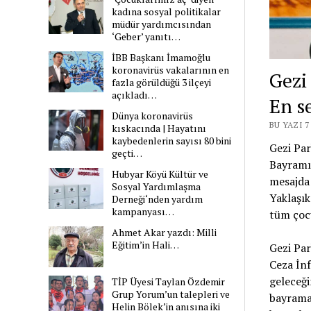
kadına sosyal politikalar
müdür yardımcısından
‘Geber’ yanıtı…
İBB Başkanı İmamoğlu
koronavirüs vakalarının en
Gezi
fazla görüldüğü 3 ilçeyi
açıkladı…
En s
Dünya koronavirüs
BU YAZI 
kıskacında | Hayatını
kaybedenlerin sayısı 80 bini
Gezi Par
geçti…
Bayramı’
Hubyar Köyü Kültür ve
mesajda 
Sosyal Yardımlaşma
Yaklaşı
Derneği‘nden yardım
kampanyası…
tüm çocu
Ahmet Akar yazdı: Milli
Eğitim’in Hali…
Gezi Par
Ceza İn
geleceği
TİP Üyesi Taylan Özdemir
Grup Yorum’un talepleri ve
bayrama
Helin Bölek’in anısına iki