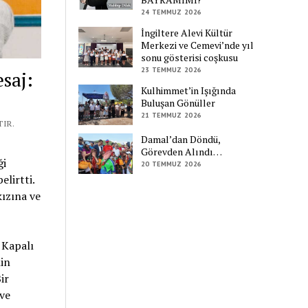
24 TEMMUZ 2026
İngiltere Alevi Kültür
Merkezi ve Cemevi’nde yıl
sonu gösterisi coşkusu
23 TEMMUZ 2026
saj:
Kulhimmet’in Işığında
Buluşan Gönüller
21 TEMMUZ 2026
TIR.
Damal’dan Döndü,
Görevden Alındı…
ği
20 TEMMUZ 2026
lirtti.
ızına ve
 Kapalı
in
ir
ve