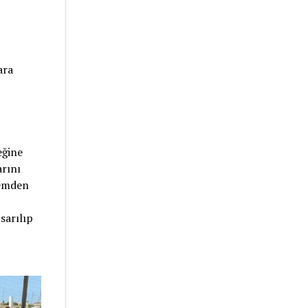
ara
eğine
arını
lemden
sarılıp