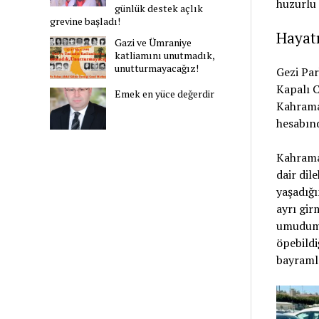
huzurlu 
günlük destek açlık
grevine başladı!
Hayatı
Gazi ve Ümraniye
katliamını unutmadık,
unutturmayacağız!
Gezi Par
Kapalı 
Emek en yüce değerdir
Kahraman
hesabınd
Kahrama
dair dil
yaşadığı
ayrı gir
umudum h
öpebildi
bayramla