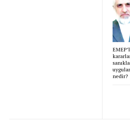
EMEP’l
kararla
sanıkla
uygula
nedir?