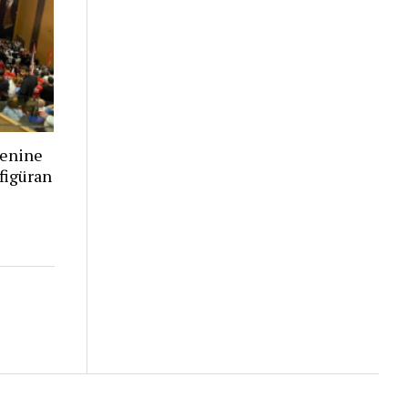
renine
figüran