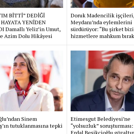
IM BİTTİ” DEDİĞİ
Doruk Madencilik işçileri
 HAYATA YENİDEN
Meydanı’nda eylemlerini
I Damallı Yeliz’in Umut,
sürdürüyor: “Bu şirket bizi
e Azim Dolu Hikâyesi
hizmetlere mahkum bırak
lu’ndan Sinem
Etimesgut Belediyesi’ne
ş’ın tutuklanmasına tepki
“yolsuzluk” soruşturması:
Erdal Beşikçioğlu gözaltı