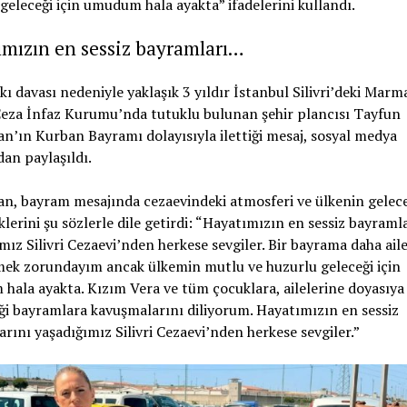
geleceği için umudum hala ayakta” ifadelerini kullandı.
mızın en sessiz bayramları…
kı davası nedeniyle yaklaşık 3 yıldır İstanbul Silivri’deki Marm
Ceza İnfaz Kurumu’nda tutuklu bulunan şehir plancısı Tayfun
’ın Kurban Bayramı dolayısıyla ilettiği mesaj, sosyal medya
an paylaşıldı.
n, bayram mesajında cezaevindeki atmosferi ve ülkenin gelec
eklerini şu sözlerle dile getirdi: “Hayatımızın en sessiz bayraml
mız Silivri Cezaevi’nden herkese sevgiler. Bir bayrama daha ai
mek zorundayım ancak ülkemin mutlu ve huzurlu geleceği için
ala ayakta. Kızım Vera ve tüm çocuklara, ailelerine doyasıya 
ği bayramlara kavuşmalarını diliyorum. Hayatımızın en sessiz
rını yaşadığımız Silivri Cezaevi’nden herkese sevgiler.”