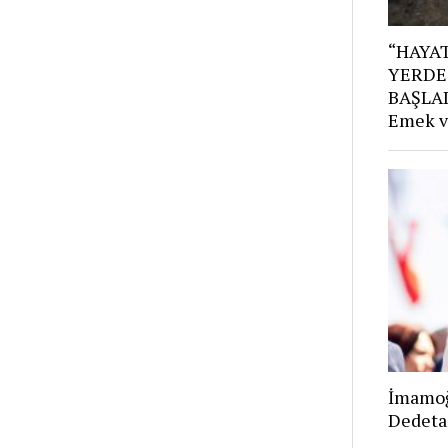
“HAYAT
YERDE
BAŞLAD
Emek v
İmamoğ
Dedeta