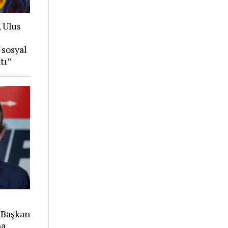
, Ulus
 sosyal
tı”
 Başkan
na