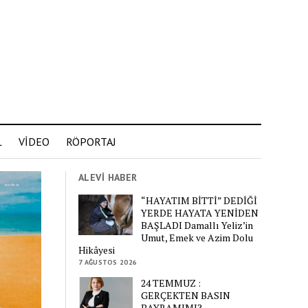
L
VİDEO
RÖPORTAJ
ALEVİ HABER
“HAYATIM BİTTİ” DEDİĞİ
YERDE HAYATA YENİDEN
BAŞLADI Damallı Yeliz’in
Umut, Emek ve Azim Dolu
Hikâyesi
7 AĞUSTOS 2026
24 TEMMUZ :
GERÇEKTEN BASIN
BAYRAMIMI?