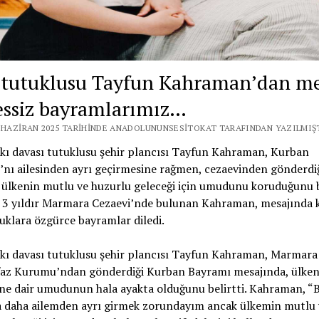
 tutuklusu Tayfun Kahraman’dan me
essiz bayramlarımız…
7 HAZIRAN 2025 TARIHINDE ANADOLUNUNSESITOKAT TARAFINDAN YAZILMIŞ
kı davası tutuklusu şehir plancısı Tayfun Kahraman, Kurban
nı ailesinden ayrı geçirmesine rağmen, cezaevinden gönderdi
ülkenin mutlu ve huzurlu geleceği için umudunu koruduğunu be
k 3 yıldır Marmara Cezaevi’nde bulunan Kahraman, mesajında k
klara özgürce bayramlar diledi.
kı davası tutuklusu şehir plancısı Tayfun Kahraman, Marmara
faz Kurumu’ndan gönderdiği Kurban Bayramı mesajında, ülken
ne dair umudunun hala ayakta olduğunu belirtti. Kahraman, “B
 daha ailemden ayrı girmek zorundayım ancak ülkemin mutlu 