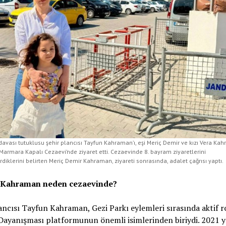
davası tutuklusu şehir plancısı Tayfun Kahraman’ı, eşi Meriç Demir ve kızı Vera Ka
i Marmara Kapalı Cezaevi’nde ziyaret etti. Cezaevinde 8. bayram ziyaretlerini
rdiklerini belirten Meriç Demir Kahraman, ziyareti sonrasında, adalet çağrısı yaptı.
 Kahraman neden cezaevinde?
ancısı Tayfun Kahraman, Gezi Parkı eylemleri sırasında aktif r
ayanışması platformunun önemli isimlerinden biriydi. 2021 y