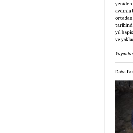
yeniden 
aydınla 
ortadan 
tarihin
yıl hapi
ve yakla
Yayımlan
Daha fa