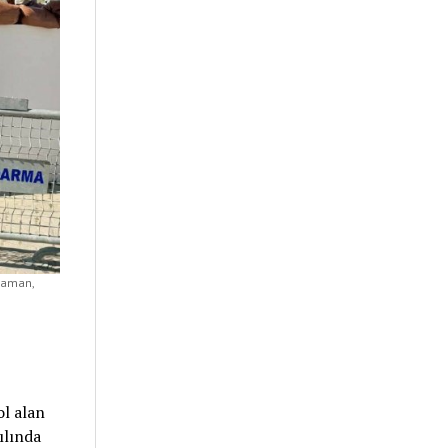
hraman,
ol alan
ılında