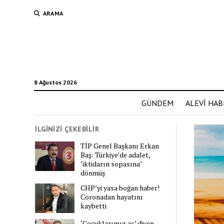
ARAMA
8 Ağustos 2026
GÜNDEM
ALEVİ HAB
İLGİNİZİ ÇEKEBİLİR
TİP Genel Başkanı Erkan
Baş: Türkiye’de adalet,
‘iktidarın sopasına’
dönmüş
CHP’yi yasa boğan haber!
Coronadan hayatını
kaybetti
‘Çocuklarımız aç’ diyen