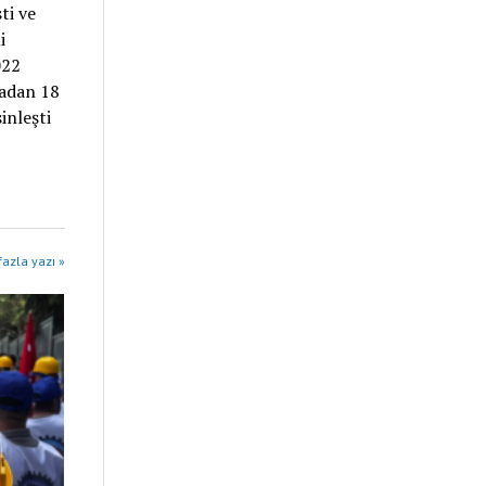
ti ve
i
022
adan 18
inleşti
azla yazı »