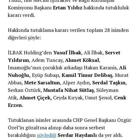
Komisyonu Başkanı
Ertan Yıldız
hakkında tutukluluk
kararı verdi.
Hakkında tutuklama kararı verilen toplam 28 isimden
diğerleri şöyle:
İLBAK Holding’den
Yusuf İlbak
, Ali İlbak,
Servet
Yıldırım
, Adem Tuncay,
Ahmet Köksal
,
İmamoğlu’nun çocukluk arkadaşı Hakan Karanis,
Ali
Nuhoğlu,
Eyüp Subaşı,
Kamil Timur Delibaş
, Murat
Abbas,
Mete Sarıaltun
, Alper Aydın,
Serdal Taşkın
,
Serkan Öztürk,
Mustafa Nihat Sütlaş
, Süleyman
Atik,
Ahmet Çiçek,
Ceyda Kıryak, Umut Şenol,
Cenk
Erzen
.
Tutuklanan isimler arasında CHP Genel Başkanı Özgür
Özel’in gözaltına alınıp daha sonra serbest
bırakıldığını
söylediği
Serdar Haydanlı
da yer aldı.