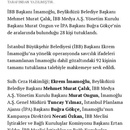
TARAFINDAN YAZILMIŞTIR.
İBB Başkanı İmamoğlu, Beylikdüzü Belediye Başkanı
Mehmet Murat Çalık, İBB Medya A.Ş. Yönetim Kurulu
Başkanı Murat Ongun ve İPA Başkanı Buğra Gökçe’nin
de aralarında bulunduğu 28 kişi tutuklandı.
İstanbul Büyükşehir Belediyesi (İBB) Başkanı Ekrem
İmamoğlu’na yönelik operasyonda savcılık ifadeleri
tamamlanan İmamoğlu dahil gözaltındaki 92 kişinin
tamamı tutuklama talebiyle mahkemeye sevk edildi.
Sulh Ceza Hakimliği;
Ekrem İmamoğlu
, Beylikdüzü
Belediye Başkanı
Mehmet Murat Çalık
, İBB Medya
A.Ş. Yönetim Kurulu Başkanı
Murat Ongun
, İmamoğlu
A.Ş. Genel Müdürü
Tuncay Yılmaz,
İstanbul Planlama
Ajansı (İPA) Başkanı
Buğra Gökçe,
İmamoğlu’nun
Kampanya Direktörü
Necati Özkan,
İBB Meclisi
İştirakler ve Bağlı Kuruluşlar Komisyonu Başkanı Ertan
Yıldız, İBB Meclisi İştirakler ve Bağlı Kuruluşlar