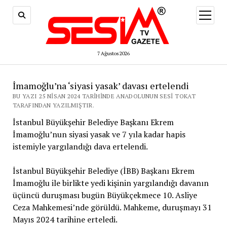
menüy
aç
7 Ağustos 2026
İmamoğlu’na ‘siyasi yasak’ davası ertelendi
BU YAZI 25 NISAN 2024 TARIHINDE ANADOLUNUN SESI TOKAT
TARAFINDAN YAZILMIŞTIR.
İstanbul Büyükşehir Belediye Başkanı Ekrem
İmamoğlu’nun siyasi yasak ve 7 yıla kadar hapis
istemiyle yargılandığı dava ertelendi.
İstanbul Büyükşehir Belediye (İBB) Başkanı Ekrem
İmamoğlu ile birlikte yedi kişinin yargılandığı davanın
üçüncü duruşması bugün Büyükçekmece 10. Asliye
Ceza Mahkemesi’nde görüldü. Mahkeme, duruşmayı 31
Mayıs 2024 tarihine erteledi.