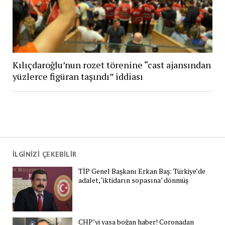
Kılıçdaroğlu’nun rozet törenine “cast ajansından
yüzlerce figüran taşındı” iddiası
İLGİNİZİ ÇEKEBİLİR
TİP Genel Başkanı Erkan Baş: Türkiye’de
adalet, ‘iktidarın sopasına’ dönmüş
CHP’yi yasa boğan haber! Coronadan