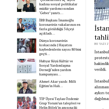
kadına sosyal politikalar
müdür yardımcısından
‘Geber’ yanıtı…
İBB Başkanı İmamoğlu
koronavirüs vakalarının en
İsta
fazla görüldüğü 3 ilçeyi
açıkladı…
tahli
Dünya koronavirüs
BU YAZI 
kıskacında | Hayatını
kaybedenlerin sayısı 80 bini
İstanbu
geçti…
protesto
Hubyar Köyü Kültür ve
hakimlik
Sosyal Yardımlaşma
verildi.
Derneği‘nden yardım
kampanyası…
İstanbu
Ahmet Akar yazdı: Milli
Eğitim’in Hali…
alınması
aykırı t
dağılma
TİP Üyesi Taylan Özdemir
Grup Yorum’un talepleri ve
Helin Bölek’in anısına iki