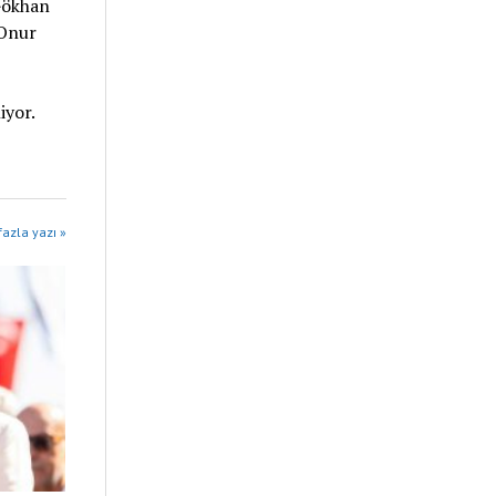
 Gökhan
 Onur
iyor.
azla yazı »