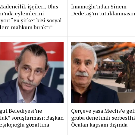
adencilik işçileri, Ulus
İmamoğlu’ndan Sinem
ı’nda eylemlerini
Dedetaş’ın tutuklanmasın
yor: “Bu şirket bizi sosyal
lere mahkum bıraktı”
gut Belediyesi’ne
Çerçeve yasa Meclis’e gel
luk” soruşturması: Başkan
gruba denetimli serbestlik
eşikçioğlu gözaltına
Öcalan kapsam dışında