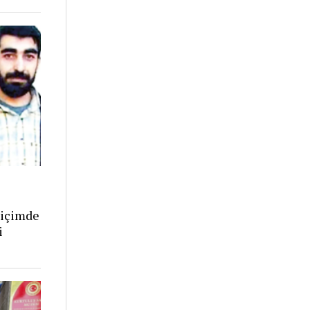
biçimde
i