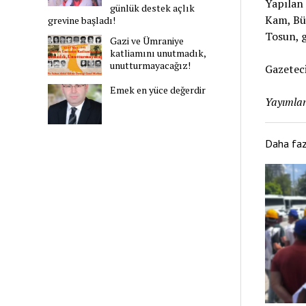
Yapılan 
günlük destek açlık
Kam, Bül
grevine başladı!
Tosun, g
Gazi ve Ümraniye
katliamını unutmadık,
unutturmayacağız!
Gazeteci
Emek en yüce değerdir
Yayımlan
Daha fa