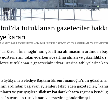
nbul’da tutuklanan gazeteciler hakk
ye kararı
27 MART 2025 TARIHINDE ANADOLUNUNSESITOKAT TARAFINDAN YAZILMIŞTI
l’da Ekrem İmamoğlu’nun gözaltına alınmasının ardından baş
 gösterilerini takip ederken gözaltına alınan ve çıkarıldıkları
lerce tutuklanan 7 gazetecinin itiraz üzerine tahliyelerine kar
l Büyükşehir Belediye Başkanı Ekrem İmamoğlu’nun gözaltına
nın ardından başlayan eylemleri takip eden gazeteciler, “kan
oplantı ve yürüyüşlere silahsız katılarak ihtara rağmen kendili
ma” suçundan tutuklanarak cezaevine gönderilmişti.