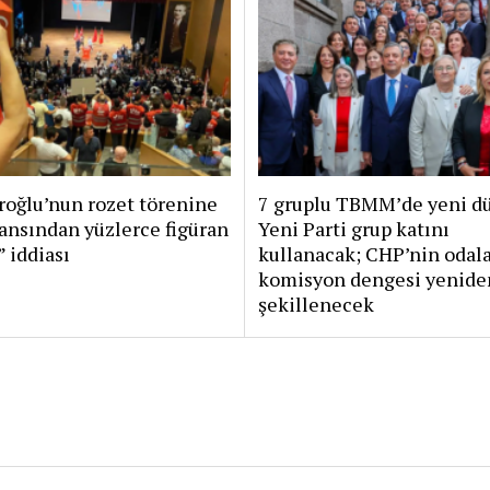
roğlu’nun rozet törenine
7 gruplu TBMM’de yeni d
jansından yüzlerce figüran
Yeni Parti grup katını
” iddiası
kullanacak; CHP’nin odala
komisyon dengesi yenide
şekillenecek