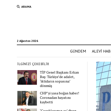
ARAMA
2 Ağustos 2026
GÜNDEM
ALEVİ HAB
İLGİNİZİ ÇEKEBİLİR
TİP Genel Başkanı Erkan
Baş: Türkiye’de adalet,
‘iktidarın sopasına’
dönmüş
CHP’yi yasa boğan haber!
Coronadan hayatını
kaybetti
‘Çocuklarımız aç’ diyen