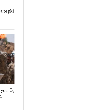
a tepki
iyor: Üç
,