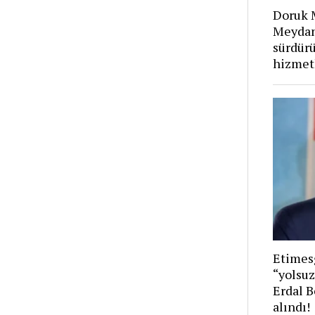
Doruk M
Meydan
sürdürü
hizmet
Etimes
“yolsuz
Erdal B
alındı!