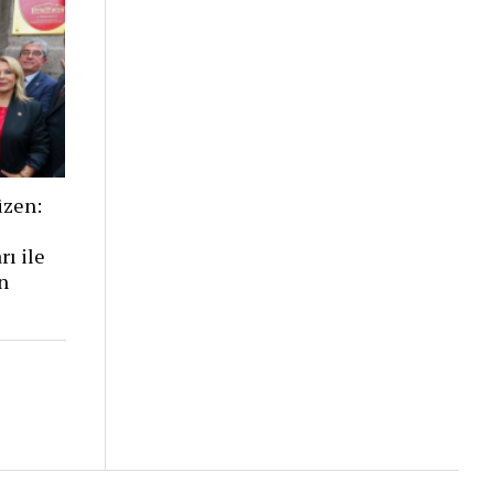
üzen:
rı ile
n