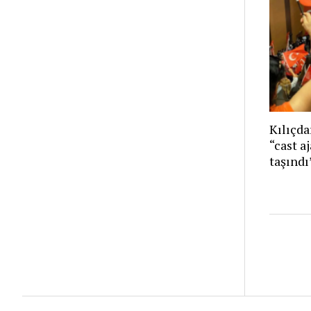
Kılıçda
“cast a
taşındı