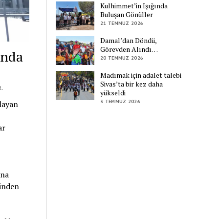
Kulhimmet’in Işığında
Buluşan Gönüller
21 TEMMUZ 2026
Damal’dan Döndü,
Görevden Alındı…
ında
20 TEMMUZ 2026
Madımak için adalet talebi
Sivas’ta bir kez daha
R.
yükseldi
3 TEMMUZ 2026
layan
ar
una
ğinden