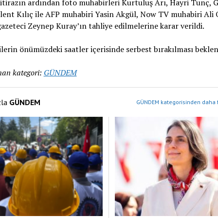
itirazın ardından foto muhabirleri Kurtuluş Arı, Hayri Tunç,
ent Kılıç ile AFP muhabiri Yasin Akgül, Now TV muhabiri Ali
azeteci Zeynep Kuray’ın tahliye edilmelerine karar verildi.
lerin önümüzdeki saatler içerisinde serbest bırakılması beklen
an kategori:
GÜNDEM
zla
GÜNDEM
GÜNDEM kategorisinden daha f