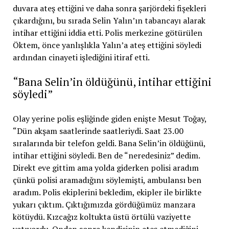
duvara ateş ettiğini ve daha sonra şarjördeki fişekleri
çıkardığını, bu sırada Selin Yalın’ın tabancayı alarak
intihar ettiğini iddia etti. Polis merkezine götürülen
Öktem, önce yanlışlıkla Yalın’a ateş ettiğini söyledi
ardından cinayeti işlediğini itiraf etti.
“Bana Selin’in öldüğünü, intihar ettiğini
söyledi”
Olay yerine polis eşliğinde giden enişte Mesut Toğay,
“Dün akşam saatlerinde saatleriydi. Saat 23.00
sıralarında bir telefon geldi. Bana Selin’in öldüğünü,
intihar ettiğini söyledi. Ben de “neredesiniz” dedim.
Direkt eve gittim ama yolda giderken polisi aradım
çünkü polisi aramadığını söylemişti, ambulansı ben
aradım. Polis ekiplerini bekledim, ekipler ile birlikte
yukarı çıktım. Çıktığımızda gördüğümüz manzara
kötüydü. Kızcağız koltukta üstü örtülü vaziyette