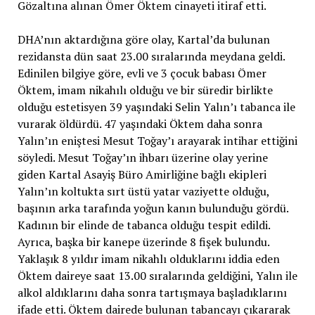
Gözaltına alınan Ömer Öktem cinayeti itiraf etti.
DHA’nın aktardığına göre olay, Kartal’da bulunan
rezidansta dün saat 23.00 sıralarında meydana geldi.
Edinilen bilgiye göre, evli ve 3 çocuk babası Ömer
Öktem, imam nikahılı olduğu ve bir süredir birlikte
olduğu estetisyen 39 yaşındaki Selin Yalın’ı tabanca ile
vurarak öldürdü. 47 yaşındaki Öktem daha sonra
Yalın’ın eniştesi Mesut Toğay’ı arayarak intihar ettiğini
söyledi. Mesut Toğay’ın ihbarı üzerine olay yerine
giden Kartal Asayiş Büro Amirliğine bağlı ekipleri
Yalın’ın koltukta sırt üstü yatar vaziyette olduğu,
başının arka tarafında yoğun kanın bulunduğu gördü.
Kadının bir elinde de tabanca olduğu tespit edildi.
Ayrıca, başka bir kanepe üzerinde 8 fişek bulundu.
Yaklaşık 8 yıldır imam nikahlı olduklarını iddia eden
Öktem daireye saat 13.00 sıralarında geldiğini, Yalın ile
alkol aldıklarını daha sonra tartışmaya başladıklarını
ifade etti. Öktem dairede bulunan tabancayı çıkararak