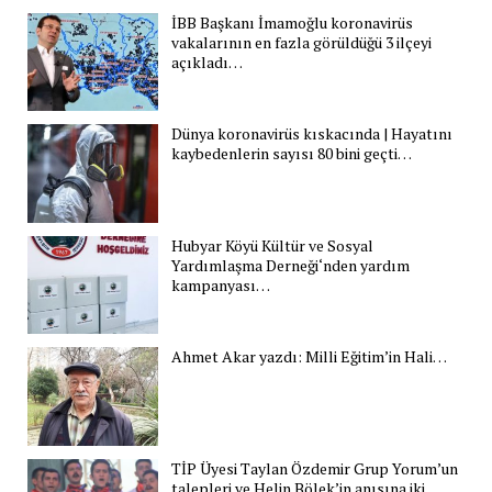
İBB Başkanı İmamoğlu koronavirüs
vakalarının en fazla görüldüğü 3 ilçeyi
açıkladı…
Dünya koronavirüs kıskacında | Hayatını
kaybedenlerin sayısı 80 bini geçti…
Hubyar Köyü Kültür ve Sosyal
Yardımlaşma Derneği‘nden yardım
kampanyası…
Ahmet Akar yazdı: Milli Eğitim’in Hali…
TİP Üyesi Taylan Özdemir Grup Yorum’un
talepleri ve Helin Bölek’in anısına iki