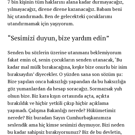
7 bin kişinin tüm haklarını alana kadar durmayacağız,
yılmayacağız, direne direne kazanacağız. Babam beni
hiç utandırmadı. Ben de gelecekteki çocuklarımı
utandırmamak için yaşıyorum.
“Sesimizi duyun, bize yardım edin”
Senden bu sözlerin üzerine utanmanı beklemiyorum
fakat emin ol, senin çocukların senden utanacak, ‘Bu
kadar mal mülk bırakacağına, keşke bize onurlu bir isim
bıraksaydın’ diyecekler. O yüzden sana son sözüm şu:
Bize yapılan onca haksızlığı yapandan da bu haksızlığa
göz yumanlardan da hesap soracağız. Sormazsak yuh
olsun bize. Biz kara kışın ortasında açta, açıkta
bırakıldık ve hiçbir yetkili çıkıp hiçbir açıklama
yapmadı. Çalışma Bakanlığı nerede? Hükümetimiz
nerede? Biz buradan Sayın Cumhurbaşkanımıza
seslendik ama hiç kimse sesimizi duymuyor. Bizi neden
bu kadar sahipsiz bırakıyorsunuz? Biz de bu devletin,