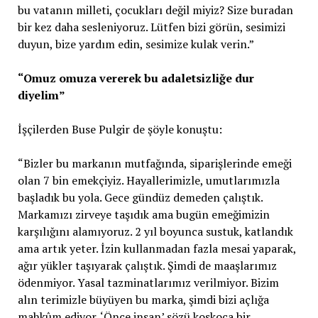
bu vatanın milleti, çocukları değil miyiz? Size buradan
bir kez daha sesleniyoruz. Lütfen bizi görün, sesimizi
duyun, bize yardım edin, sesimize kulak verin.”
“Omuz omuza vererek bu adaletsizliğe dur
diyelim”
İşçilerden Buse Pulgir de şöyle konuştu:
“Bizler bu markanın mutfağında, siparişlerinde emeği
olan 7 bin emekçiyiz. Hayallerimizle, umutlarımızla
başladık bu yola. Gece gündüz demeden çalıştık.
Markamızı zirveye taşıdık ama bugün emeğimizin
karşılığını alamıyoruz. 2 yıl boyunca sustuk, katlandık
ama artık yeter. İzin kullanmadan fazla mesai yaparak,
ağır yükler taşıyarak çalıştık. Şimdi de maaşlarımız
ödenmiyor. Yasal tazminatlarımız verilmiyor. Bizim
alın terimizle büyüyen bu marka, şimdi bizi açlığa
mahkûm ediyor. ‘Önce insan’ sözü koskoca bir