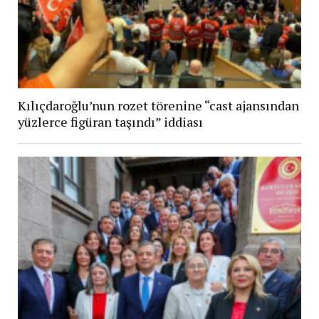
Kılıçdaroğlu’nun rozet törenine “cast ajansından
yüzlerce figüran taşındı” iddiası