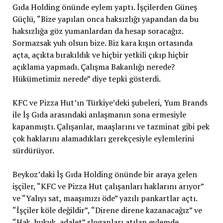
Gıda Holding önünde eylem yaptı. İşçilerden Güneş
Güçlü, “Bize yapılan onca haksızlığı yapandan da bu
haksızlığa göz yumanlardan da hesap soracağız.
Sormazsak yuh olsun bize. Biz kara kışın ortasında
açta, açıkta bırakıldık ve hiçbir yetkili çıkıp hiçbir
açıklama yapmadı. Çalışma Bakanlığı nerede?
Hükümetimiz nerede” diye tepki gösterdi.
KFC ve Pizza Hut’ın Türkiye’deki şubeleri, Yum Brands
ile İş Gıda arasındaki anlaşmanın sona ermesiyle
kapanmıştı. Çalışanlar, maaşlarını ve tazminat gibi pek
çok haklarını alamadıkları gerekçesiyle eylemlerini
sürdürüyor.
Beykoz’daki İş Gıda Holding önünde bir araya gelen
işçiler, “KFC ve Pizza Hut çalışanları haklarını arıyor”
ve “Yalıyı sat, maaşımızı öde” yazılı pankartlar açtı.
“İşçiler köle değildir”, “Direne direne kazanacağız” ve
“Hak, hukuk, adalet” sloganları atılan eylemde