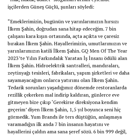
işçilerden Güneş Güçlü, şunları söyledi:
“Emeklerimizin, bugünün ve yarınlarımızın hırsızı
İlkem Şahin, doğrudan sana hitap edeceğim. 7 bin
çalışanı kara kışın ortasında, açta açıkta ve çaresiz
bırakan İlkem Şahin. Hayallerimizin, umutlarımızın ve
yarınlarımızın katili İlkem Şahin. GQ Men Of The Year
2023’te Yılın Farkındalık Yaratan İş İnsanı ödülü alan
İlkem Şahin. Hidroelektrik santralleri, mandıraları,
zeytinyağı tesisleri, fabrikaları, yapım şirketleri ve daha
sayamayacağım onlarca yatırımı olan İlkem Şahin.
Tedarik sorunları yaşadığımız dönemde restoranlarda
rezillik çekerken mal indirip kaldıran, günlerce eve
gitmeyen bize çıkıp ‘Gerekirse direksiyona kendim
geçerim’ diyen İlkem Şahin, 1,5 yıl boyunca seni hiç
görmedik. Yum Brands ile ters düştüğün, anlaşmaya
varamadığın ilk anda 7 bin insanın hayatını ve
hayallerini çaldın ama sana şeref sözü. 6 bin 999 değil,