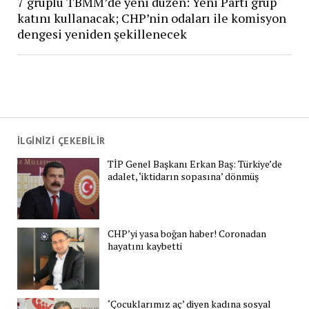
7 gruplu TBMM’de yeni düzen: Yeni Parti grup
katını kullanacak; CHP’nin odaları ile komisyon
dengesi yeniden şekillenecek
İLGİNİZİ ÇEKEBİLİR
TİP Genel Başkanı Erkan Baş: Türkiye’de
adalet, ‘iktidarın sopasına’ dönmüş
CHP’yi yasa boğan haber! Coronadan
hayatını kaybetti
‘Çocuklarımız aç’ diyen kadına sosyal