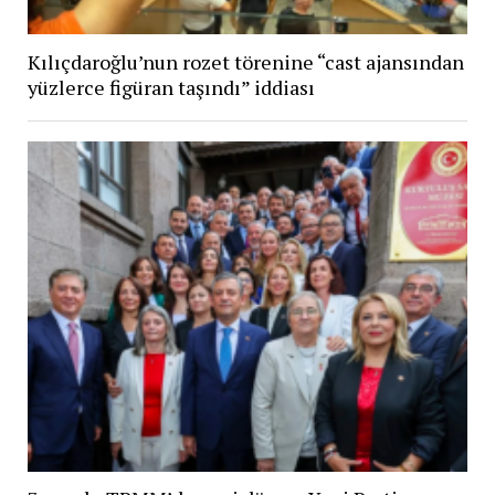
Kılıçdaroğlu’nun rozet törenine “cast ajansından
yüzlerce figüran taşındı” iddiası