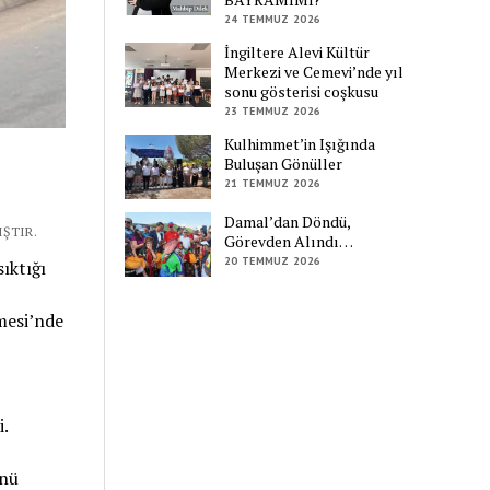
24 TEMMUZ 2026
İngiltere Alevi Kültür
Merkezi ve Cemevi’nde yıl
sonu gösterisi coşkusu
23 TEMMUZ 2026
Kulhimmet’in Işığında
Buluşan Gönüller
21 TEMMUZ 2026
Damal’dan Döndü,
ŞTIR.
Görevden Alındı…
20 TEMMUZ 2026
ıktığı
mesi’nde
i.
ünü