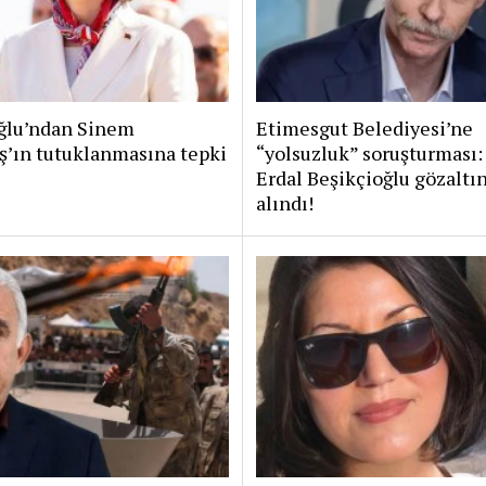
lu’ndan Sinem
Etimesgut Belediyesi’ne
ş’ın tutuklanmasına tepki
“yolsuzluk” soruşturması:
Erdal Beşikçioğlu gözaltı
alındı!