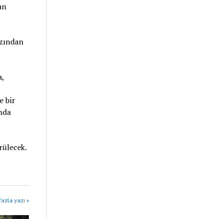
an
azından
a,
 bir
nda
rülecek.
azla yazı »