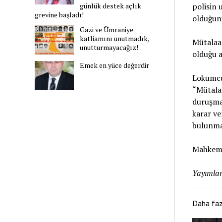
polisin 
günlük destek açlık
grevine başladı!
olduğunu
Gazi ve Ümraniye
katliamını unutmadık,
Mütalaad
unutturmayacağız!
olduğu a
Emek en yüce değerdir
Lokumcu 
“Mütalaa
duruşma
karar ve
bulunmak
Mahkeme 
Yayımlan
Daha fa