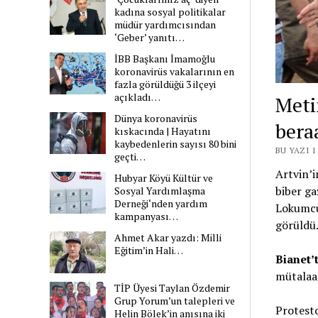
kadına sosyal politikalar
müdür yardımcısından
‘Geber’ yanıtı…
İBB Başkanı İmamoğlu
koronavirüs vakalarının en
fazla görüldüğü 3 ilçeyi
açıkladı…
Meti
Dünya koronavirüs
beraa
kıskacında | Hayatını
kaybedenlerin sayısı 80 bini
BU YAZI 
geçti…
Artvin’i
Hubyar Köyü Kültür ve
biber ga
Sosyal Yardımlaşma
Derneği‘nden yardım
Lokumcu’
kampanyası…
görüldü
Ahmet Akar yazdı: Milli
Eğitim’in Hali…
Bianet’
mütalaas
TİP Üyesi Taylan Özdemir
Grup Yorum’un talepleri ve
Protesto
Helin Bölek’in anısına iki