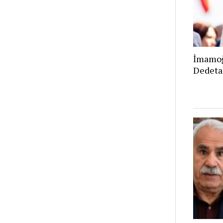
İmamoğ
Dedeta