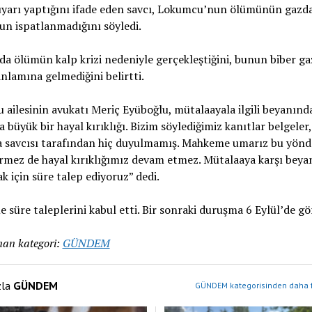
uyarı yaptığını ifade eden savcı, Lokumcu’nun ölümünün gazd
n ispatlanmadığını söyledi.
a ölümün kalp krizi nedeniyle gerçekleştiğini, bunun biber g
nlamına gelmediğini belirtti.
ailesinin avukatı Meriç Eyüboğlu, mütalaayala ilgili beyanınd
 büyük bir hayal kırıklığı. Bizim söylediğimiz kanıtlar belgeler,
 savcısı tarafından hiç duyulmamış. Mahkeme umarız bu yönde
rmez de hayal kırıklığımız devam etmez. Mütalaaya karşı beya
 için süre talep ediyoruz” dedi.
süre taleplerini kabul etti. Bir sonraki duruşma 6 Eylül’de gö
an kategori:
GÜNDEM
zla
GÜNDEM
GÜNDEM kategorisinden daha f