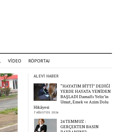
L
VİDEO
RÖPORTAJ
ALEVİ HABER
“HAYATIM BİTTİ” DEDİĞİ
YERDE HAYATA YENİDEN
BAŞLADI Damallı Yeliz’in
Umut, Emek ve Azim Dolu
Hikâyesi
7 AĞUSTOS 2026
24 TEMMUZ :
GERÇEKTEN BASIN
BAYRAMIMI?