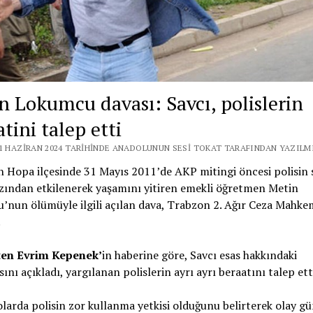
n Lokumcu davası: Savcı, polislerin
tini talep etti
11 HAZIRAN 2024 TARIHINDE ANADOLUNUN SESI TOKAT TARAFINDAN YAZILMI
n Hopa ilçesinde 31 Mayıs 2011’de AKP mitingi öncesi polisin s
zından etkilenerek yaşamını yitiren emekli öğretmen Metin
nun ölümüyle ilgili açılan dava, Trabzon 2. Ağır Ceza Mahke
.
ten Evrim Kepenek’
in haberine göre, Savcı esas hakkındaki
ını açıkladı, yargılanan polislerin ayrı ayrı beraatını talep ett
larda polisin zor kullanma yetkisi olduğunu belirterek olay g