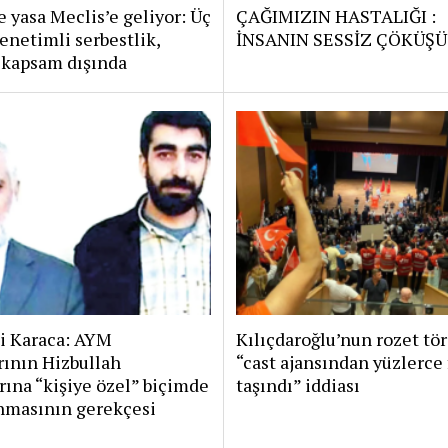
 yasa Meclis’e geliyor: Üç
ÇAĞIMIZIN HASTALIĞI :
enetimli serbestlik,
İNSANIN SESSİZ ÇÖKÜŞÜ
 kapsam dışında
i Karaca: AYM
Kılıçdaroğlu’nun rozet tö
rının Hizbullah
“cast ajansından yüzlerce 
rına “kişiye özel” biçimde
taşındı” iddiası
nmasının gerekçesi