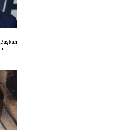
 Başkan
na