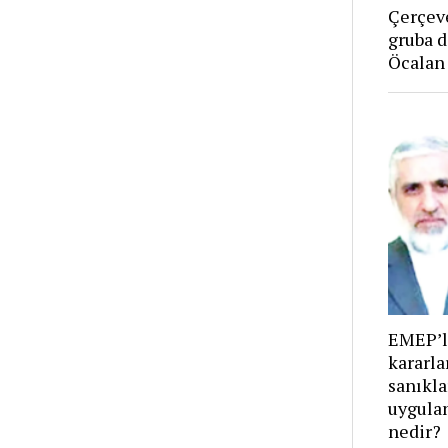
Çerçeve
gruba d
Öcalan
EMEP’l
kararla
sanıkla
uygula
nedir?