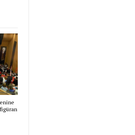
renine
figüran