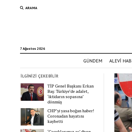
ARAMA
7 Ağustos 2026
GÜNDEM
ALEVİ HAB
İLGİNİZİ ÇEKEBİLİR
TİP Genel Başkanı Erkan
Baş: Türkiye’de adalet,
‘iktidarın sopasına’
dönmüş
CHP’yi yasa boğan haber!
Coronadan hayatını
kaybetti
‘Çocuklarımız aç’ diyen