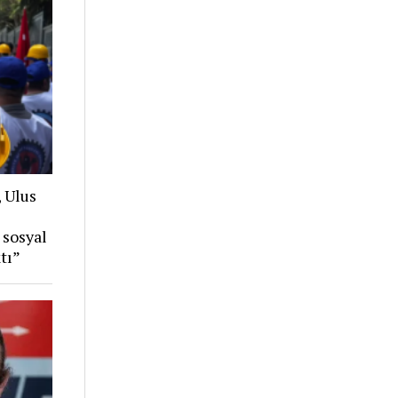
, Ulus
 sosyal
tı”