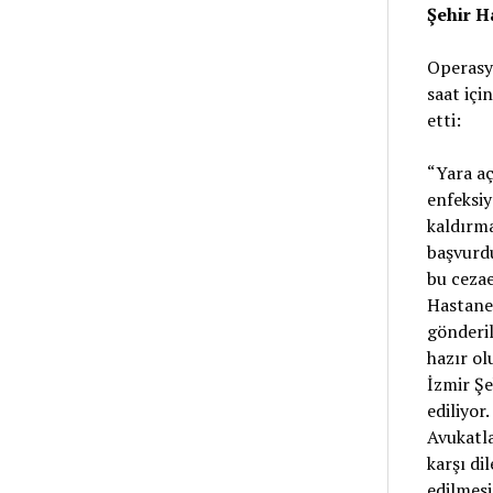
Şehir H
Operasyo
saat içi
etti:
“Yara aç
enfeksiy
kaldırma
başvurdu
bu cezae
Hastanes
gönderil
hazır ol
İzmir Şe
ediliyor
Avukatla
karşı di
edilmesin