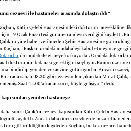
günü cezaevi ile hastaneler arasında dolaştırıldı”
oçhan, Kâtip Çelebi Hastanesi’ndeki doktorun müvekkiline dik
 için 19 Ocak Pazartesi gününe randevu verdiğini kaydetti. Bu
Çalık’ın yine haber verilmeden Şehir Hastanesi’ne götürüldüğ
n Koçhan, “Başkan oradaki müdahaleyi kabul etmeyince gergin
Doktorlar
da müdahale etmeye korkuyorlar. Oradaki doktorlar 
asıl doktorunun bakması gerektiğini söylüyor. Bunun üzerine 
cına bindirilip yeniden cezaevine götürüyorlar. Ancak cezaevi, 
 Bu arada sabah 08:30 gibi cezaevinden çıkarılan Murat Çalık, 
memiş. Saat 15.00’a kadar süreç böyle gelişiyor” dedi.
 kapısından yeniden hastaneye
daha sonra Çalık’ın cezaevi kapısından Kâtip Çelebi Hastanes
üğünü kaydetti. Ancak daha önceki sevklerde nezarethaneden 
doktora götürüldüğünü kaydeden Koçhan, bu kez nezarethaned