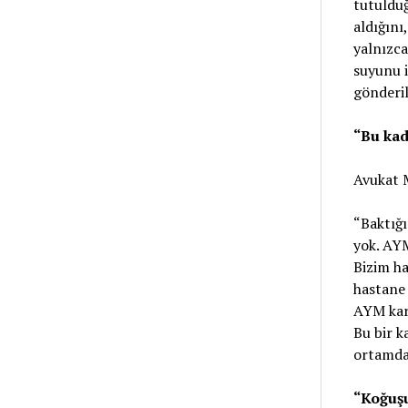
tutulduğ
aldığını
yalnızca
suyunu i
gönderil
“Bu kad
Avukat M
“Baktığı
yok. AYM
Bizim ha
hastane 
AYM kara
Bu bir k
ortamda 
“Koğuşu