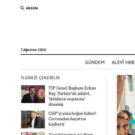
ARAMA
7 Ağustos 2026
GÜNDEM
ALEVİ HAB
İLGİNİZİ ÇEKEBİLİR
TİP Genel Başkanı Erkan
Baş: Türkiye’de adalet,
‘iktidarın sopasına’
dönmüş
CHP’yi yasa boğan haber!
Coronadan hayatını
kaybetti
‘Çocuklarımız aç’ diyen