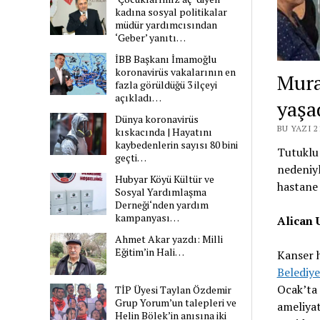
kadına sosyal politikalar
müdür yardımcısından
‘Geber’ yanıtı…
İBB Başkanı İmamoğlu
koronavirüs vakalarının en
Mura
fazla görüldüğü 3 ilçeyi
açıkladı…
yaşa
Dünya koronavirüs
BU YAZI 
kıskacında | Hayatını
kaybedenlerin sayısı 80 bini
Tutuklu 
geçti…
nedeniyl
Hubyar Köyü Kültür ve
hastane 
Sosyal Yardımlaşma
Derneği‘nden yardım
kampanyası…
Alican 
Ahmet Akar yazdı: Milli
Eğitim’in Hali…
Kanser h
Belediye
Ocak’ta 
TİP Üyesi Taylan Özdemir
Grup Yorum’un talepleri ve
ameliyat
Helin Bölek’in anısına iki