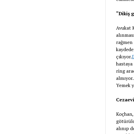
“Dikiş 
Avukat K
alınması
rağmen 
kaydede
çıkıyor.
hastaya 
ring ara
almıyor.
Yemek ye
Cezaevi
Koçhan, 
götürüld
alınıp 