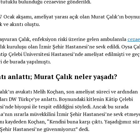
tutuklu bulunduğu cezaevine gönderildi.
 Ocak akşamı, ameliyat yarası açık olan Murat Çalık’ın boynu
k ve akıntı oluştu.
aşvuran Çalık, enfeksiyon riski üzerine gelen ambulansla
cezae
lık kuruluşu olan İzmir Şehir Hastanesi’ne sevk edildi. Oysa Çal
tip Çelebi Üniversitesi Hastanesi’nde ameliyat edilmişti ve ge
ri de burada yapılmıştı.
tı anlattı; Murat Çalık neler yaşadı?
lık’ın avukatı Melih Koçhan, son ameliyat süreci ve ardından
arı DW Türkçe’ye anlattı. Boynundaki kitlenin Kâtip Çelebi
i’nde biyopsi ile tespit edildiğini söyledi. Ancak bu sırada
’nın ısrarla müvekkilini İzmir Şehir Hastanesi’ne sevk etmey
ını kaydeden Koçhan, “Kendisi buna karşı çıktı. Yaşadığımız sür
iz Şehir Hastanesi’ne güvenmiyoruz” dedi.