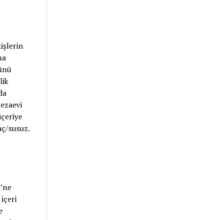
işlerin
na
ünü
lik
da
cezaevi
içeriye
aç/susuz.
i’ne
içeri
e