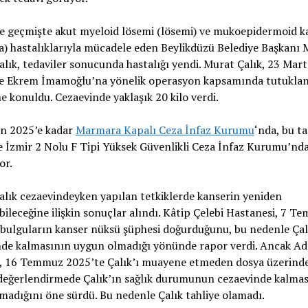
e geçmişte akut myeloid lösemi (lösemi) ve mukoepidermoid 
a) hastalıklarıyla mücadele eden Beylikdüzü Belediye Başkanı
lık, tedaviler sonucunda hastalığı yendi. Murat Çalık, 23 Mar
de Ekrem İmamoğlu’na yönelik operasyon kapsamında tutukla
e konuldu. Cezaevinde yaklaşık 20 kilo verdi.
an 2025’e kadar
Marmara Kapalı Ceza İnfaz Kurumu
‘nda, bu t
e İzmir 2 Nolu F Tipi Yüksek Güvenlikli Ceza İnfaz Kurumu’nd
or.
lık cezaevindeyken yapılan tetkiklerde kanserin yeniden
ileceğine ilişkin sonuçlar alındı. Kâtip Çelebi Hastanesi, 7 T
bulguların kanser nüksü şüphesi doğurduğunu, bu nedenle Çal
nde kalmasının uygun olmadığı yönünde rapor verdi. Ancak Adl
 16 Temmuz 2025’te Çalık’ı muayene etmeden dosya üzerind
 değerlendirmede Çalık’ın sağlık durumunun cezaevinde kalma
madığını öne sürdü. Bu nedenle Çalık tahliye olamadı.