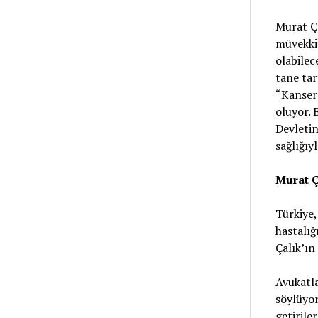
Murat Ça
müvekkil
olabilec
tane tar
“Kanser 
oluyor. 
Devletin
sağlığıyl
Murat Ç
Türkiye
hastalığ
Çalık’ın
Avukatla
söylüyo
getirile