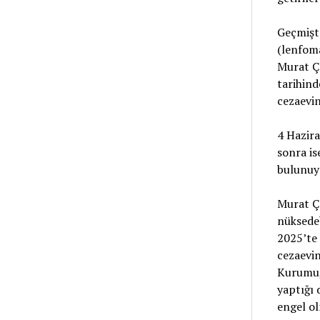
Geçmişt
(lenfom
Murat Ça
tarihin
cezaevin
4 Hazir
sonra is
bulunuy
Murat Ça
nüksedeb
2025’te 
cezaevi
Kurumu,
yaptığı
engel ol