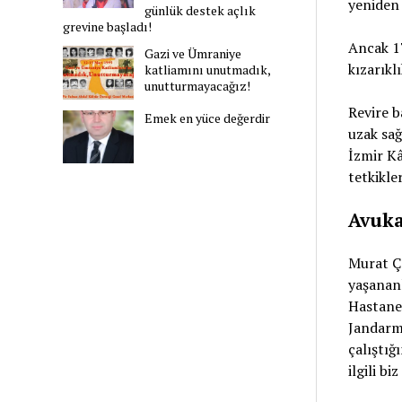
yeniden 
günlük destek açlık
grevine başladı!
Ancak 17
Gazi ve Ümraniye
kızarıklı
katliamını unutmadık,
unutturmayacağız!
Revire b
Emek en yüce değerdir
uzak sağ
İzmir Kâ
tetkikle
Avuka
Murat Ça
yaşananl
Hastanes
Jandarma
çalıştığ
ilgili b