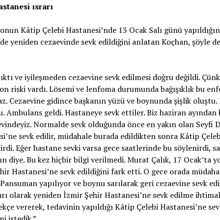
astanesi ısrarı
nun Kâtip Çelebi Hastanesi’nde 13 Ocak Salı günü yapıldığın
nde yeniden cezaevinde sevk edildiğini anlatan Koçhan, şöyle 
ıktı ve iyileşmeden cezaevine sevk edilmesi doğru değildi. Çün
on riski vardı. Lösemi ve lenfoma durumunda bağışıklık bu en
z. Cezaevine gidince başkanın yüzü ve boynunda şişlik oluştu. 
. Ambulans geldi. Hastaneye sevk ettiler. Biz haziran ayından
vindeyiz. Normalde sevk olduğunda önce en yakın olan Seyfi 
i’ne sevk edilir, müdahale burada edildikten sonra Kâtip Çeleb
irdi. Eğer hastane sevki varsa gece saatlerinde bu söylenirdi, s
un diye. Bu kez hiçbir bilgi verilmedi. Murat Çalık, 17 Ocak’ta y
hir Hastanesi’ne sevk edildiğini fark etti. O gece orada müdaha
. Pansuman yapılıyor ve boynu sarılarak geri cezaevine sevk edil
rı olarak yeniden İzmir Şehir Hastanesi’ne sevk edilme ihtima
lekçe vererek, tedavinin yapıldığı Kâtip Çelebi Hastanesi’ne sev
i istedik.”