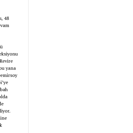
ı, 48
devam
kü
feksiyonu
Revire
 bu yana
Demirsoy
i’ye
abah
olda
le
iyor.
line
k