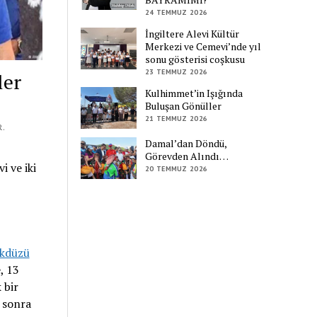
24 TEMMUZ 2026
İngiltere Alevi Kültür
Merkezi ve Cemevi’nde yıl
sonu gösterisi coşkusu
23 TEMMUZ 2026
ler
Kulhimmet’in Işığında
Buluşan Gönüller
21 TEMMUZ 2026
R.
Damal’dan Döndü,
Görevden Alındı…
i ve iki
20 TEMMUZ 2026
ikdüzü
, 13
 bir
8 sonra