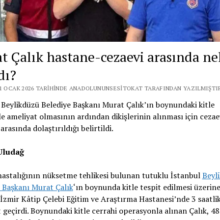
t Çalık hastane-cezaevi arasında ne
dı?
21 OCAK 2026 TARIHINDE ANADOLUNUNSESITOKAT TARAFINDAN YAZILMIŞTI
Beylikdüzü Belediye Başkanı Murat Çalık’ın boynundaki kitle
e ameliyat olmasının ardından dikişlerinin alınması için cezaev
arasında dolaştırıldığı belirtildi.
Uludağ
astalığının nüksetme tehlikesi bulunan tutuklu İstanbul
Beyl
 Başkanı Murat Çalık
‘ın boynunda kitle tespit edilmesi üzerine
İzmir Kâtip Çelebi Eğitim ve Araştırma Hastanesi’nde 3 saatlik
 geçirdi. Boynundaki kitle cerrahi operasyonla alınan Çalık, 4