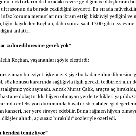
unu, doktorların da buradaki revire geldiğini ve dikişlerinin b
, ultrasonun da burada çekildiğini kaydetti. Bu sırada müvekkili
 infaz koruma memurlarının ikram ettiği bisküviyi yediğini ve
çtiğini kaydeden Koçhan, daha sonra saat 17.00 gibi cezaevine 
diğini anlattı.
ar zulmedilmesine gerek yok”
elih Koçhan, yaşananları şöyle eleştirdi:
nız zaman bu eziyet, işkence. Kişiye bu kadar zulmedilmesine 
, söz konusu kararında sağlığıyla ilgili gerekli tedbirleri alın d
stalığımız yok saymadı. Ancak Murat Çalık, araçta aç bırakıldı
hastane dolaştırıldı, hijyen olmayan yerde tetkikleri yapıldı. 
rında enfeksiyon durumunda hayati risk olabileceği değerlendi
an kanseri, her yere sirayet edebilir. Buna rağmen hijyen olmay
dikişler alındı, aç susuz bırakıldı” sözleriyle özetledi.
 kendisi temizliyor”