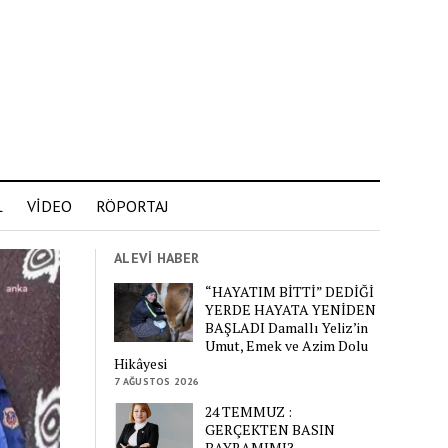
L
VİDEO
RÖPORTAJ
ALEVİ HABER
“HAYATIM BİTTİ” DEDİĞİ
YERDE HAYATA YENİDEN
BAŞLADI Damallı Yeliz’in
Umut, Emek ve Azim Dolu
Hikâyesi
7 AĞUSTOS 2026
24 TEMMUZ :
GERÇEKTEN BASIN
BAYRAMIMI?