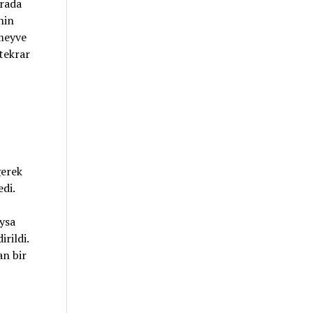
urada
nin
 meyve
tekrar
gerek
edi.
,
Oysa
rildi.
an bir