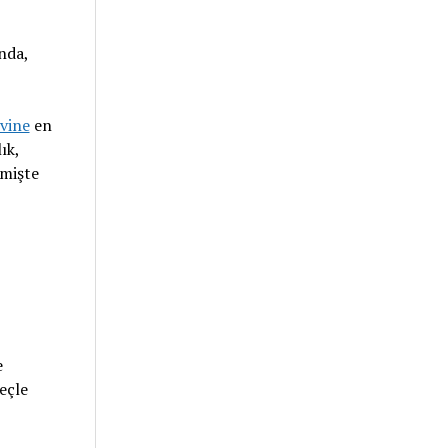
nda,
vine
en
ık,
çmişte
e
eçle