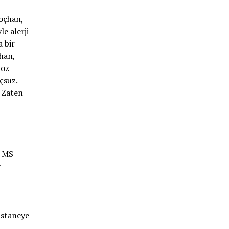
Koçhan,
e alerji
 bir
çhan,
toz
çsuz.
. Zaten
n MS
t
astaneye