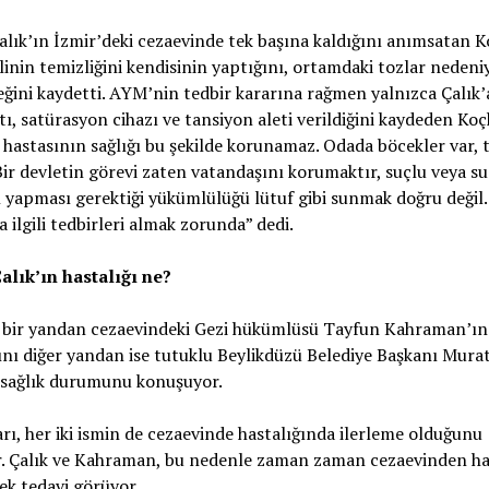
lık’ın İzmir’deki cezaevinde tek başına kaldığını anımsatan 
inin temizliğini kendisinin yaptığını, ortamdaki tozlar nedeniyl
eğini kaydetti. AYM’nin tedbir kararına rağmen yalnızca Çalık’a
tı, satürasyon cihazı ve tansiyon aleti verildiğini kaydeden Ko
hastasının sağlığı bu şekilde korunamaz. Odada böcekler var, 
Bir devletin görevi zaten vatandaşını korumaktır, suçlu veya su
 yapması gerektiği yükümlülüğü lütuf gibi sunmak doğru değil
a ilgili tedbirleri almak zorunda” dedi.
alık’ın hastalığı ne?
, bir yandan cezaevindeki Gezi hükümlüsü Tayfun Kahraman’ı
ını diğer yandan ise tutuklu Beylikdüzü Belediye Başkanı Mura
 sağlık durumunu konuşuyor.
rı, her iki ismin de cezaevinde hastalığında ilerleme olduğunu
r. Çalık ve Kahraman, bu nedenle zaman zaman cezaevinden h
rek tedavi görüyor.