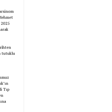
karsinom
 Mehmet
t 2025
narak
arihten
a tutuklu
emmuz
ık’ın
i Tıp
en
sına