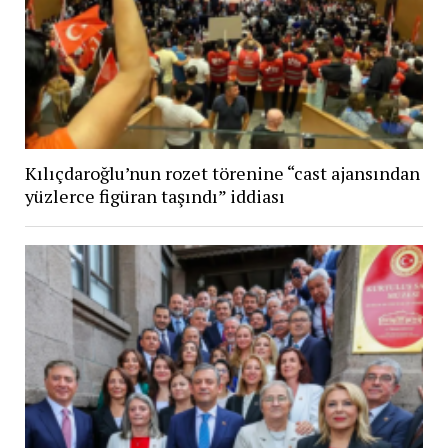
Kılıçdaroğlu’nun rozet törenine “cast ajansından
yüzlerce figüran taşındı” iddiası