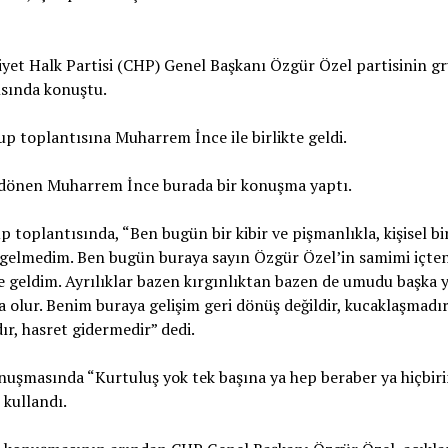
et Halk Partisi (CHP) Genel Başkanı Özgür Özel partisinin g
ısında konuştu.
up toplantısına Muharrem İnce ile birlikte geldi.
dönen Muharrem İnce burada bir konuşma yaptı.
p toplantısında, “Ben bugün bir kibir ve pişmanlıkla, kişisel bi
 gelmedim. Ben bugün buraya sayın Özgür Özel’in samimi içte
e geldim. Ayrılıklar bazen kırgınlıktan bazen de umudu başka y
 olur. Benim buraya gelişim geri dönüş değildir, kucaklaşmadır
ır, hasret gidermedir” dedi.
nuşmasında “Kurtuluş yok tek başına ya hep beraber ya hiçbir
 kullandı.