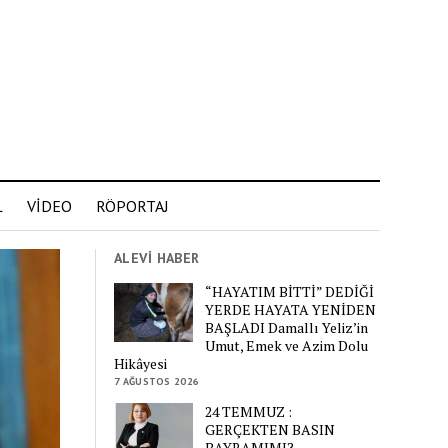
L
VİDEO
RÖPORTAJ
ALEVİ HABER
“HAYATIM BİTTİ” DEDİĞİ
YERDE HAYATA YENİDEN
BAŞLADI Damallı Yeliz’in
Umut, Emek ve Azim Dolu
Hikâyesi
7 AĞUSTOS 2026
24 TEMMUZ :
GERÇEKTEN BASIN
BAYRAMIMI?