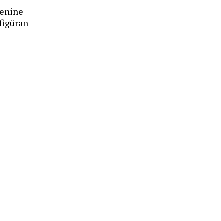
renine
figüran