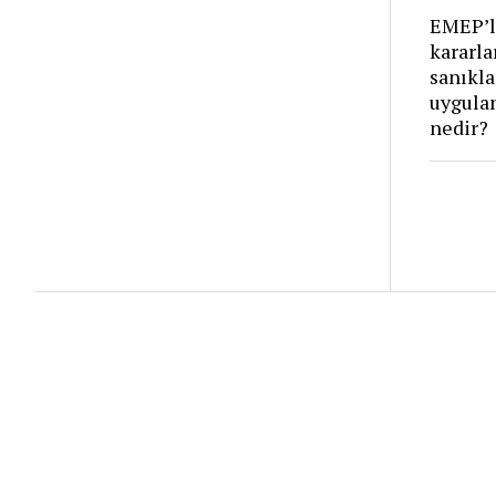
EMEP’l
kararla
sanıkla
uygula
nedir?