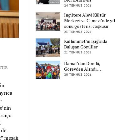
24 TEMMUZ 2026
İngiltere Alevi Kültür
Merkezi ve Cemevi’nde yıl
sonu gösterisi coşkusu
23 TEMMUZ 2026
Kulhimmet’in Işığında
Buluşan Gönüller
21 TEMMUZ 2026
Damal’dan Döndü,
TIR.
Görevden Alındı…
20 TEMMUZ 2026
in
ayrıca
e
ye’nin
 suçu
i
 de
t” mesajı