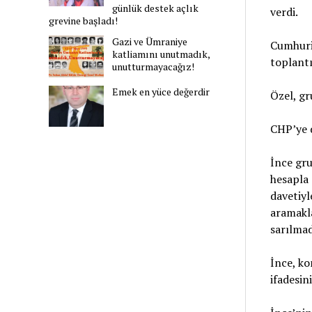
günlük destek açlık
verdi.
grevine başladı!
Gazi ve Ümraniye
Cumhuriy
katliamını unutmadık,
toplant
unutturmayacağız!
Emek en yüce değerdir
Özel, gr
CHP’ye 
İnce gru
hesapla
davetiyl
aramakla
sarılmad
İnce, ko
ifadesini