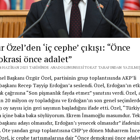
r Özel’den ‘iç cephe’ çıkışı: “Önce
krasi önce adalet”
24 HAZIRAN 2025 TARIHINDE ANADOLUNUNSESITOKAT TARAFINDAN YAZILMIŞ
l Başkanı Özgür Özel, partisinin grup toplantısında AKP’li
aşkanı Recep Tayyip Erdoğan’a seslendi. Özel, Erdoğan’ın etk
k çağrısına “Son pişmanlık fayda etmez” yanıtını verdi. Özel, 
in 20 milyon oy topladığını ve Erdoğan’ın son genel seçimlerd
ı oy sayısı için geri sayımın başladığını ifade etti. Özel, “Türki
 içine baka baka söylüyorum. Ekrem İmamoğlu masumdur. Tek
şkanı adayı olmasıdır, Erdoğan’ı yenecek olmasıdır” ifadesin
ı. Öte yandan grup toplantısına CHP’ye dönen Muharrem İnce
 Özel, iç cephe tartışmalarına dair “Önce demokrasi önce adale