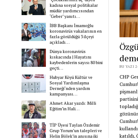
kadına sosyal politikalar
müdür yardımcısından
‘Geber’ yanıtı…
İBB Başkanı İmamoğlu
koronavirüs vakalarının en
fazla görüldüğü 3 ilçeyi
açıkladı…
Özgü
Dünya koronavirüs
demo
kıskacında | Hayatını
kaybedenlerin sayısı 80 bini
BU YAZI 
geçti…
CHP Gene
Hubyar Köyü Kültür ve
Sosyal Yardımlaşma
Cumhurb
Derneği‘nden yardım
pişmanlı
kampanyası…
partisin
Ahmet Akar yazdı: Milli
topladığ
Eğitim’in Hali…
gözünün
Cumhurba
TİP Üyesi Taylan Özdemir
kulland
Grup Yorum’un talepleri ve
katıldı.
Helin Bölek’in anısına iki