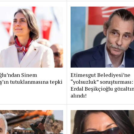
lu’ndan Sinem
Etimesgut Belediyesi’ne
ş’ın tutuklanmasına tepki
“yolsuzluk” soruşturması:
Erdal Beşikçioğlu gözaltı
alındı!