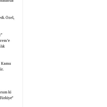
amalarda
i. Özel,
k”
krem’e
lık
i. Kamu
r.
orum ki
Türkiye”