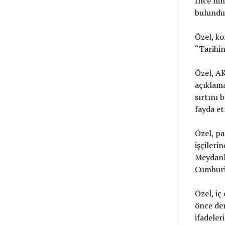
İnce’ni
bulundu
Özel, ko
“Tarihin
Özel, A
açıklama
sırtını 
fayda et
Özel, pa
işçileri
Meydanla
Cumhuriy
Özel, iç
önce dem
ifadeleri