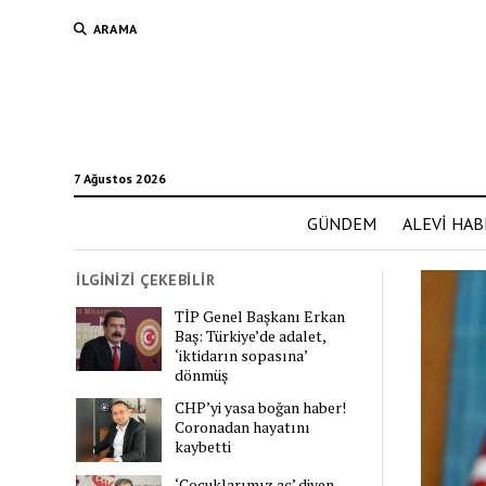
ARAMA
7 Ağustos 2026
GÜNDEM
ALEVİ HAB
İLGİNİZİ ÇEKEBİLİR
TİP Genel Başkanı Erkan
Baş: Türkiye’de adalet,
‘iktidarın sopasına’
dönmüş
CHP’yi yasa boğan haber!
Coronadan hayatını
kaybetti
‘Çocuklarımız aç’ diyen