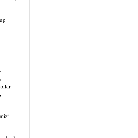
rup
r
n
ollar
,
imiz”