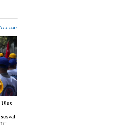
azla yazı »
, Ulus
 sosyal
tı”