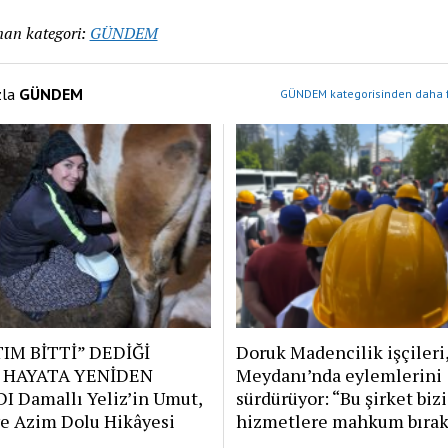
an kategori:
GÜNDEM
zla
GÜNDEM
GÜNDEM kategorisinden daha f
IM BİTTİ” DEDİĞİ
Doruk Madencilik işçileri
 HAYATA YENİDEN
Meydanı’nda eylemlerini
I Damallı Yeliz’in Umut,
sürdürüyor: “Bu şirket bizi
e Azim Dolu Hikâyesi
hizmetlere mahkum bırak