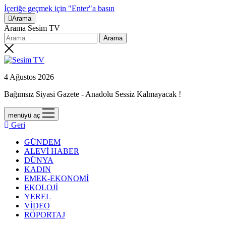
İçeriğe geçmek için "Enter"a basın
Arama
Arama Sesim TV
4 Ağustos 2026
Bağımsız Siyasi Gazete - Anadolu Sessiz Kalmayacak !
menüyü aç
Geri
GÜNDEM
ALEVİ HABER
DÜNYA
KADIN
EMEK-EKONOMİ
EKOLOJİ
YEREL
VİDEO
RÖPORTAJ