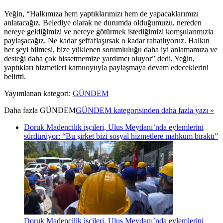
Yeğin, “Halkımıza hem yaptıklarımızı hem de yapacaklarımızı
anlatacağız. Belediye olarak ne durumda olduğumuzu, nereden
nereye geldiğimizi ve nereye götürmek istediğimizi komşularımızla
paylaşacağız. Ne kadar şeffaflaşırsak o kadar rahatlıyoruz. Halkın
her şeyi bilmesi, bize yüklenen sorumluluğu daha iyi anlamamıza ve
desteği daha çok hissetmemize yardımcı oluyor” dedi. Yeğin,
yaptıkları hizmetleri kamuoyuyla paylaşmaya devam edeceklerini
belirtti.
Yayımlanan kategori:
GÜNDEM
Daha fazla
GÜNDEM
GÜNDEM kategorisinden daha fazla yazı »
Doruk Madencilik işçileri, Ulus Meydanı’nda eylemlerini
sürdürüyor: “Bu şirket bizi sosyal hizmetlere mahkum bıraktı”
Doruk Madencilik işçileri, Ulus Meydanı’nda eylemlerini