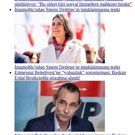
sürdürüyor: “Bu şirket bizi sosyal hizmetlere mahkum bıraktı”
İmamoğlu’ndan Sinem Dedetaş’ın tutuklanmasına tepki
İmamoğlu’ndan Sinem Dedetaş’ın tutuklanmasına tepki
Etimesgut Belediyesi’ne “yolsuzluk” soruşturması: Başkan
Erdal Beşikçioğlu gözaltına alındı!