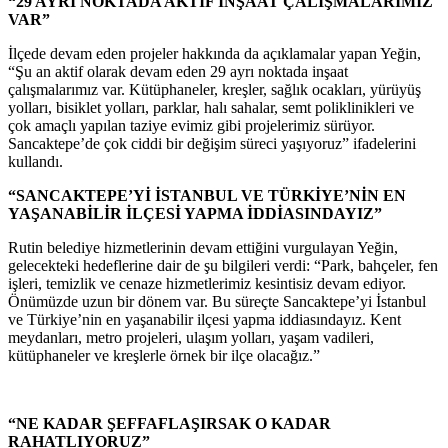
“29 AYRI NOKTADA AKTİF İNŞAAT ÇALIŞMALARIMIZ
VAR”
İlçede devam eden projeler hakkında da açıklamalar yapan Yeğin,
“Şu an aktif olarak devam eden 29 ayrı noktada inşaat
çalışmalarımız var. Kütüphaneler, kreşler, sağlık ocakları, yürüyüş
yolları, bisiklet yolları, parklar, halı sahalar, semt poliklinikleri ve
çok amaçlı yapılan taziye evimiz gibi projelerimiz sürüyor.
Sancaktepe’de çok ciddi bir değişim süreci yaşıyoruz” ifadelerini
kullandı.
“SANCAKTEPE’Yİ İSTANBUL VE TÜRKİYE’NİN EN
YAŞANABİLİR İLÇESİ YAPMA İDDİASINDAYIZ”
Rutin belediye hizmetlerinin devam ettiğini vurgulayan Yeğin,
gelecekteki hedeflerine dair de şu bilgileri verdi: “Park, bahçeler, fen
işleri, temizlik ve cenaze hizmetlerimiz kesintisiz devam ediyor.
Önümüzde uzun bir dönem var. Bu süreçte Sancaktepe’yi İstanbul
ve Türkiye’nin en yaşanabilir ilçesi yapma iddiasındayız. Kent
meydanları, metro projeleri, ulaşım yolları, yaşam vadileri,
kütüphaneler ve kreşlerle örnek bir ilçe olacağız.”
“NE KADAR ŞEFFAFLAŞIRSAK O KADAR
RAHATLIYORUZ”