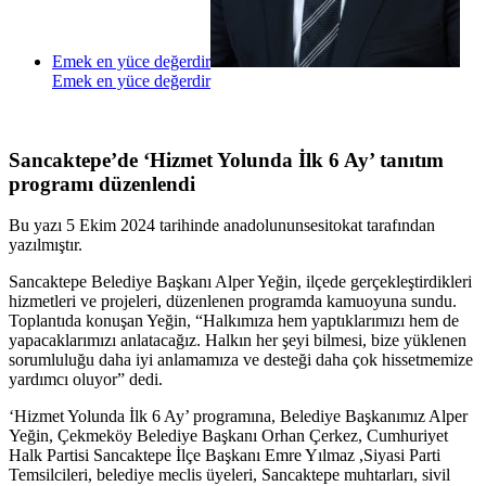
Emek en yüce değerdir
Emek en yüce değerdir
Sancaktepe’de ‘Hizmet Yolunda İlk 6 Ay’ tanıtım
programı düzenlendi
Bu yazı 5 Ekim 2024 tarihinde anadolununsesitokat tarafından
yazılmıştır.
Sancaktepe Belediye Başkanı Alper Yeğin, ilçede gerçekleştirdikleri
hizmetleri ve projeleri, düzenlenen programda kamuoyuna sundu.
Toplantıda konuşan Yeğin, “Halkımıza hem yaptıklarımızı hem de
yapacaklarımızı anlatacağız. Halkın her şeyi bilmesi, bize yüklenen
sorumluluğu daha iyi anlamamıza ve desteği daha çok hissetmemize
yardımcı oluyor” dedi.
‘Hizmet Yolunda İlk 6 Ay’ programına, Belediye Başkanımız Alper
Yeğin, Çekmeköy Belediye Başkanı Orhan Çerkez, Cumhuriyet
Halk Partisi Sancaktepe İlçe Başkanı Emre Yılmaz ,Siyasi Parti
Temsilcileri, belediye meclis üyeleri, Sancaktepe muhtarları, sivil