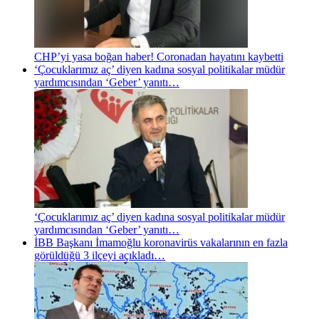
CHP’yi yasa boğan haber! Coronadan hayatını kaybetti
‘Çocuklarımız aç’ diyen kadına sosyal politikalar müdür
yardımcısından ‘Geber’ yanıtı…
‘Çocuklarımız aç’ diyen kadına sosyal politikalar müdür
yardımcısından ‘Geber’ yanıtı…
İBB Başkanı İmamoğlu koronavirüs vakalarının en fazla
görüldüğü 3 ilçeyi açıkladı…