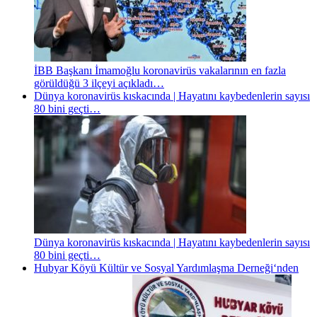
İBB Başkanı İmamoğlu koronavirüs vakalarının en fazla
görüldüğü 3 ilçeyi açıkladı…
Dünya koronavirüs kıskacında | Hayatını kaybedenlerin sayısı
80 bini geçti…
Dünya koronavirüs kıskacında | Hayatını kaybedenlerin sayısı
80 bini geçti…
Hubyar Köyü Kültür ve Sosyal Yardımlaşma Derneği‘nden