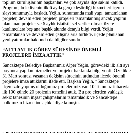
toplum kuruluşlarının başkanları ve çok sayıda ilçe sakini katıldı.
Program, belediyenin ilk 6 ayda gerçekleştirdiği hizmetleri içeren
slayt sunumuyla başladı. Yeğin, sunumunda mali yapı, tamamlanan
projeler, devam eden projeler, projeleri tamamlanmış ancak yapımı
planlanan projeler ve 6 aylık istatistiksel veriler olmak üzere
katılımcılara beş ana başlık altında detaylı bilgi verdi. Yeğin
tamamlanan ve devam eden çalışmalarla birlikte, ilçede planlanan
yeni yatırımlar hakkında da bilgiler sundu.
“ALTI AYLIK GÖREV SÜRESİNDE ÖNEMLİ
PROJELERE İMZA ATTIK”
Sancaktepe Belediye Başkanımız Alper Yeğin, görevdeki ilk altı ayı
boyunca yapılan hizmetler ve projeler hakkında bilgi verdi. Özellikle
31 Mart sonrası yaşanan değişim sürecinin ardından ilçede önemli
projelere imza attıklarını ifade etti. Başkan Yeğin, “Sancaktepe
ilçemizde yapmış olduğumuz projelerimiz var. 10 Temmuz itibarıyla
ilk 100 günde 20 projenin temelini attık. Bu projelerden yaklaşık
sekiz tanesinin inşaat çalışmalarını tamamladık ve Sancaktepe
halkımızın hizmetine açtık” diye konuştu.