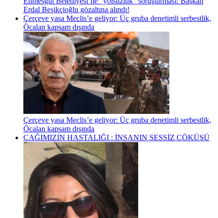
Etimesgut Belediyesi’ne “yolsuzluk” soruşturması: Başkan
Erdal Beşikçioğlu gözaltına alındı!
Çerçeve yasa Meclis’e geliyor: Üç gruba denetimli serbestlik,
Öcalan kapsam dışında
Çerçeve yasa Meclis’e geliyor: Üç gruba denetimli serbestlik,
Öcalan kapsam dışında
ÇAĞIMIZIN HASTALIĞI : İNSANIN SESSİZ ÇÖKÜŞÜ