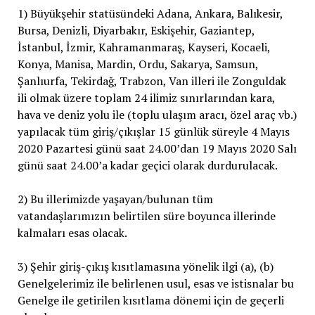
1) Büyükşehir statüsündeki Adana, Ankara, Balıkesir,
Bursa, Denizli, Diyarbakır, Eskişehir, Gaziantep,
İstanbul, İzmir, Kahramanmaraş, Kayseri, Kocaeli,
Konya, Manisa, Mardin, Ordu, Sakarya, Samsun,
Şanlıurfa, Tekirdağ, Trabzon, Van illeri ile Zonguldak
ili olmak üzere toplam 24 ilimiz sınırlarından kara,
hava ve deniz yolu ile (toplu ulaşım aracı, özel araç vb.)
yapılacak tüm giriş/çıkışlar 15 günlük süreyle 4 Mayıs
2020 Pazartesi günü saat 24.00’dan 19 Mayıs 2020 Salı
günü saat 24.00’a kadar geçici olarak durdurulacak.
2) Bu illerimizde yaşayan/bulunan tüm
vatandaşlarımızın belirtilen süre boyunca illerinde
kalmaları esas olacak.
3) Şehir giriş-çıkış kısıtlamasına yönelik ilgi (a), (b)
Genelgelerimiz ile belirlenen usul, esas ve istisnalar bu
Genelge ile getirilen kısıtlama dönemi için de geçerli