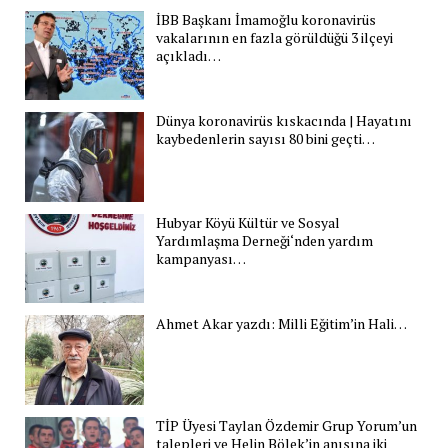
İBB Başkanı İmamoğlu koronavirüs
vakalarının en fazla görüldüğü 3 ilçeyi
açıkladı…
Dünya koronavirüs kıskacında | Hayatını
kaybedenlerin sayısı 80 bini geçti…
Hubyar Köyü Kültür ve Sosyal
Yardımlaşma Derneği‘nden yardım
kampanyası…
Ahmet Akar yazdı: Milli Eğitim’in Hali…
TİP Üyesi Taylan Özdemir Grup Yorum’un
talepleri ve Helin Bölek’in anısına iki