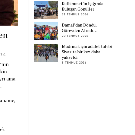
Kulhimmet’in Işığında
Buluşan Gönüller
21 TEMMUZ 2026
Damal’dan Döndü,
Görevden Alındı…
den
20 TEMMUZ 2026
Madımak için adalet talebi
Sivas’ta bir kez daha
IR.
yükseldi
3 TEMMUZ 2026
’nın
şkin
ayrı ama
.
dianame,
rek