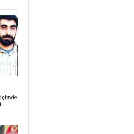
biçimde
i