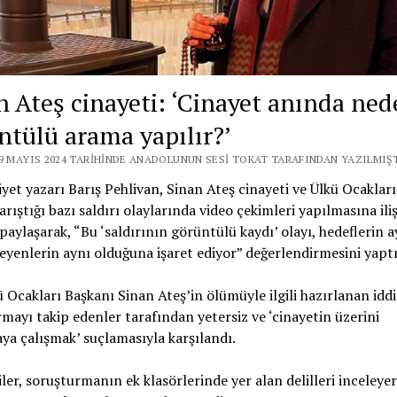
n Ateş cinayeti: ‘Cinayet anında ne
ntülü arama yapılır?’
29 MAYIS 2024 TARIHINDE ANADOLUNUN SESI TOKAT TARAFINDAN YAZILMIŞT
et yazarı Barış Pehlivan, Sinan Ateş cinayeti ve Ülkü Ocakları
arıştığı bazı saldırı olaylarında video çekimleri yapılmasına ili
i paylaşarak, “Bu ‘saldırının görüntülü kaydı’ olayı, hedeflerin 
leyenlerin aynı olduğuna işaret ediyor” değerlendirmesini yaptı
ü Ocakları Başkanı Sinan Ateş’in ölümüyle ilgili hazırlanan id
mayı takip edenler tarafından yetersiz ve ‘cinayetin üzerini
a çalışmak’ suçlamasıyla karşılandı.
ler, soruşturmanın ek klasörlerinde yer alan delilleri inceleye