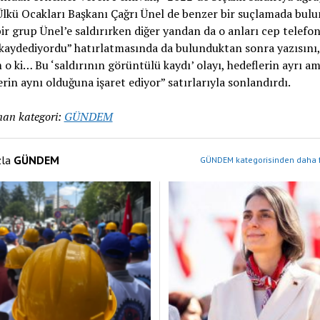
lkü Ocakları Başkanı Çağrı Ünel de benzer bir suçlamada bul
ir grup Ünel’e saldırırken diğer yandan da o anları cep telefo
kaydediyordu” hatırlatmasında da bulunduktan sonra yazısını,
 ki… Bu ‘saldırının görüntülü kaydı’ olayı, hedeflerin ayrı am
erin aynı olduğuna işaret ediyor” satırlarıyla sonlandırdı.
an kategori:
GÜNDEM
zla
GÜNDEM
GÜNDEM kategorisinden daha f