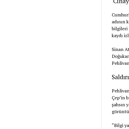
‘Cina
Cumhuriy
adının k
bilgiler
kaydı iz
Sinan At
Doğukan 
Pehlivan
Saldır
Pehlivan
Çep’in b
şahsın y
görüntül
“Bilgi y