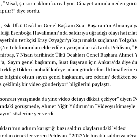
, “Misal, şu soru aklımı kurcalıyor: Cinayet anında neden gör
pılır?” diye sordu.
, Eski Ülkü Ocakları Genel Başkanı Suat Başaran’ın Almanya’y
ldiği Esenboğa Havalimanı’nda saldırıya uğradığı olayı hatırlat
ayetinin tetikçisi Eray Özyağcı’yı kaçırmakla suçlanan Tolgah
’ın telefonundan elde edilen yazışmaları aktardı. Pehlivan, “
irbaş, 7 Nisan tarihinde Ülkü Ocakları Genel Başkanı Ahmet Y
’a, ‘Sayın genel başkanım, Suat Başaran için Ankara’da diye 
ürekli gittikleri muhalif kafeye adam gönderdim. İhtimallerine 
z bilginiz olsun sayın genel başkanım, arz ederim’ dedikten s
çekilmiş bir video gönderiyor” bilgilerini paylaştı.
 sonrası yazışmada da yine video detayı dikkat çekiyor” diyen P
asındaki görüşmede, Ahmet Yiğit Yıldırım’ın “Videoyu kimseyle
yın” sözlerine yer verdi.
kları’nın adının karıştığı bazı saldırı olaylarındaki ‘video’
ından örnekler veren Pehlivan, “2022’de bıçaklı saldırıya uğra