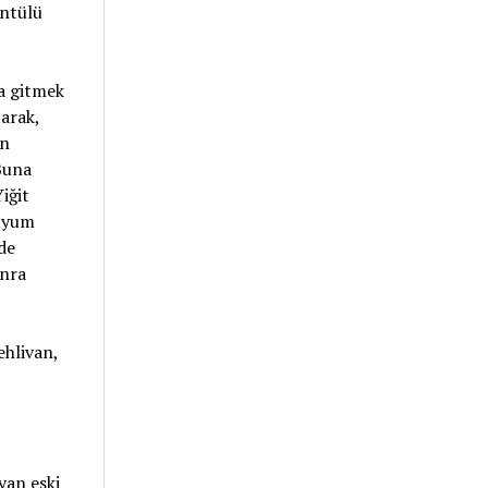
üntülü
a gitmek
arak,
an
Buna
iğit
duyum
de
onra
ehlivan,
yan eski