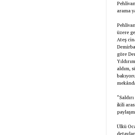
Pehlivan
arama ya
Pehlivan
üzere ge
Ateş cin
Demirbaş
göre Dem
Yıldırım
aldım, s
bakıyoru
mekânda 
“Saldırı
ikili ar
paylaşma
Ülkü Oca
detaylar