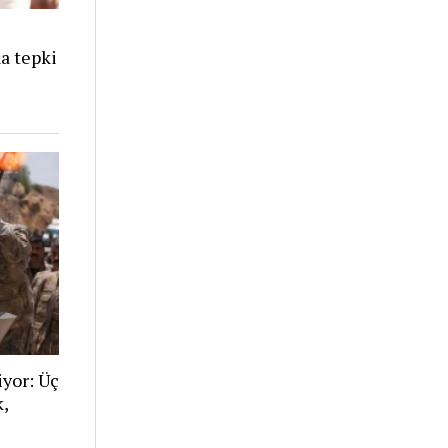
a tepki
iyor: Üç
,