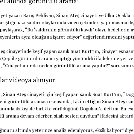
yet anında görüntülü arama’
et yazarı Barış Pehlivan, Sinan Ateş cinayeti ve Ülkü Ocakları
arıştığı bazı saldırı olaylarında video çekimleri yapılmasına ili
i paylaşarak, “Bu ‘saldırının görüntülü kaydı’ olayı, hedeflerin 
leyenlerin aynı olduğuna işaret ediyor” değerlendirmesini yaptı
eş cinayetinde keşif yapan sanık Suat Kurt’un, cinayet esnası
Çep ile görüntülü arama yaptığı yönündeki ifadelerine yer ve
, “Cinayet anında neden görüntülü arama yapılır?” sorusunu 
ılar videoya alınıyor
, Sinan Ateş cinayeti için keşif yapan sanık Suat Kurt’un, “Do
eni görüntülü araması esnasında, takip ettiğim Sinan Ateş isim
anında iki kişi ile birlikte yürüdüğünü Doğukan’a ilettim. Bu es
ü arama devam ederken silah sesleri duydum” ifadesini aktardı
ağmuru altında yeterince analiz edemiyoruz, eksik kalıyor” diy