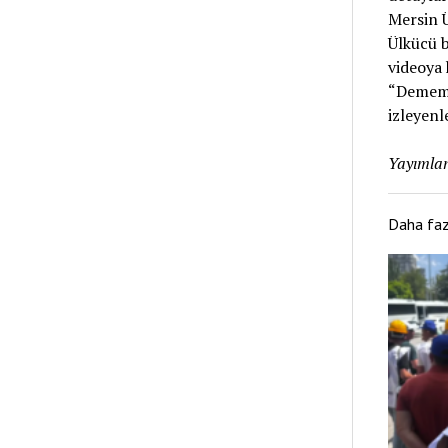
Mersin Ü
Ülkücü b
videoya 
“Demem o
izleyenl
Yayımlan
Daha fa