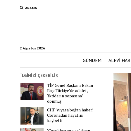
ARAMA
2 Ağustos 2026
GÜNDEM
ALEVİ HAB
İLGİNİZİ ÇEKEBİLİR
TİP Genel Başkanı Erkan
Baş: Türkiye’de adalet,
‘iktidarın sopasına’
dönmüş
CHP’yi yasa boğan haber!
Coronadan hayatını
kaybetti
‘Çocuklarımız aç’ diyen