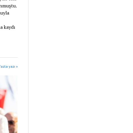
unmuştu.
nuyla
a kaydı
azla yazı »