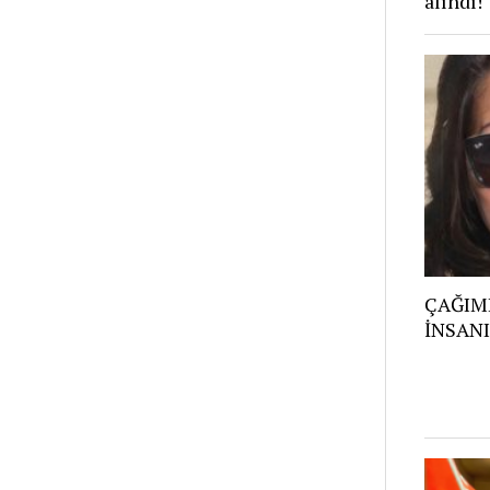
alındı!
ÇAĞIMI
İNSANI