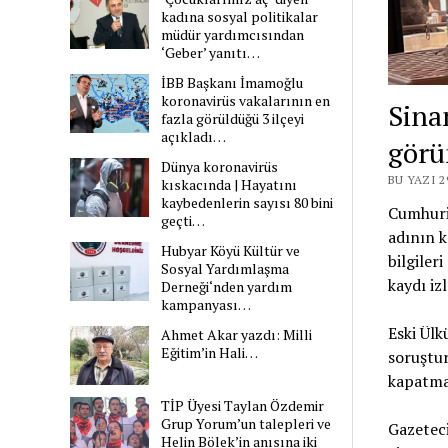
kadına sosyal politikalar
müdür yardımcısından
‘Geber’ yanıtı…
İBB Başkanı İmamoğlu
koronavirüs vakalarının en
Sina
fazla görüldüğü 3 ilçeyi
açıkladı…
görü
Dünya koronavirüs
BU YAZI 
kıskacında | Hayatını
kaybedenlerin sayısı 80 bini
Cumhuriy
geçti…
adının k
Hubyar Köyü Kültür ve
bilgiler
Sosyal Yardımlaşma
kaydı iz
Derneği‘nden yardım
kampanyası…
Eski Ülk
Ahmet Akar yazdı: Milli
Eğitim’in Hali…
soruştur
kapatmay
TİP Üyesi Taylan Özdemir
Grup Yorum’un talepleri ve
Gazeteci
Helin Bölek’in anısına iki