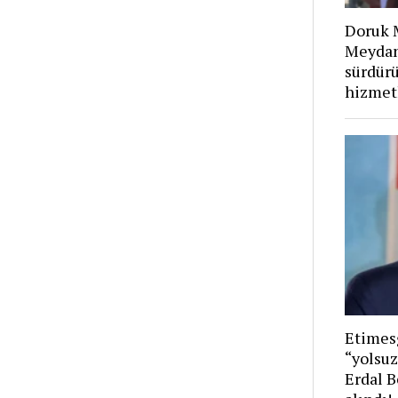
Doruk M
Meydan
sürdürü
hizmet
Etimes
“yolsuz
Erdal B