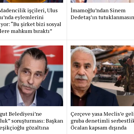
adencilik işçileri, Ulus
İmamoğlu’ndan Sinem
ı’nda eylemlerini
Dedetaş’ın tutuklanmasın
yor: “Bu şirket bizi sosyal
lere mahkum bıraktı”
gut Belediyesi’ne
Çerçeve yasa Meclis’e gel
luk” soruşturması: Başkan
gruba denetimli serbestlik
eşikçioğlu gözaltına
Öcalan kapsam dışında