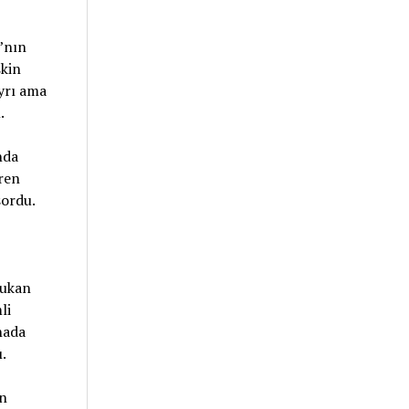
’nın
şkin
ayrı ama
.
nda
ren
sordu.
ğukan
li
nada
.
en