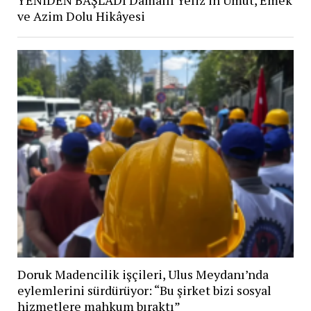
YENİDEN BAŞLADI Damallı Yeliz’in Umut, Emek
ve Azim Dolu Hikâyesi
Doruk Madencilik işçileri, Ulus Meydanı’nda
eylemlerini sürdürüyor: “Bu şirket bizi sosyal
hizmetlere mahkum bıraktı”