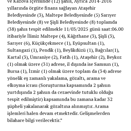
ve Kazova İçerisinde (12) şahıs, Ayrıca 2014-2016
yıllarında örgüte finans sağlayan Ataşehir
Belediyesinde (3), Maltepe Belediyesinde (5) Sarıyer
Belediyesinde (8) ve Şişli Belediyesinde (8) toplamda
(38) şahıs tespit edilmekle 11/03/2025 günü saat:06.00
itibariyle İlimiz Maltepe (4), Kâğıthane (3), Şişli (3),
Sarıyer (6), Küçükçekmece (1), Eyüpsultan (1),
Sultangazi (1), Pendik (1), Beylikdüzü (1), Bağcılar(1),
Kartal (3), Ümraniye (2), Fatih (1), Ataşehir (2), Beykoz
(1) olmak üzere (31) adrese, il dışında ise Samsun (1),
Bursa (1), İzmir (1) olmak üzere toplam da (34) adrese
yönelik eş zamanlı yakalama, gözaltı, arama ve
elkoyma icrası (Soruşturma kapsamında 2 şahsın
yurtdışında 2 şahsın da cezaevinde tutuklu olduğu
tespit edilmiştir) kapsamında bu zamana kadar 32
şüpheli yakalanarak gözaltına alınmıştır. Arama
işlemleri halen devam etmektedir. Gelişmelerden
bilahare bilgi verilecektir.”