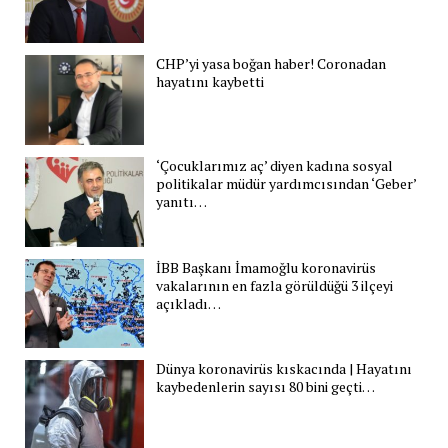
CHP’yi yasa boğan haber! Coronadan
hayatını kaybetti
‘Çocuklarımız aç’ diyen kadına sosyal
politikalar müdür yardımcısından ‘Geber’
yanıtı…
İBB Başkanı İmamoğlu koronavirüs
vakalarının en fazla görüldüğü 3 ilçeyi
açıkladı…
Dünya koronavirüs kıskacında | Hayatını
kaybedenlerin sayısı 80 bini geçti…