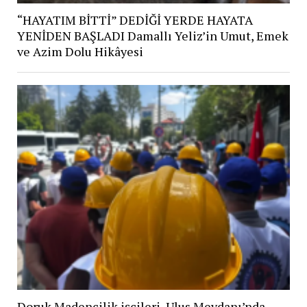
“HAYATIM BİTTİ” DEDİĞİ YERDE HAYATA
YENİDEN BAŞLADI Damallı Yeliz’in Umut, Emek
ve Azim Dolu Hikâyesi
Doruk Madencilik işçileri, Ulus Meydanı’nda