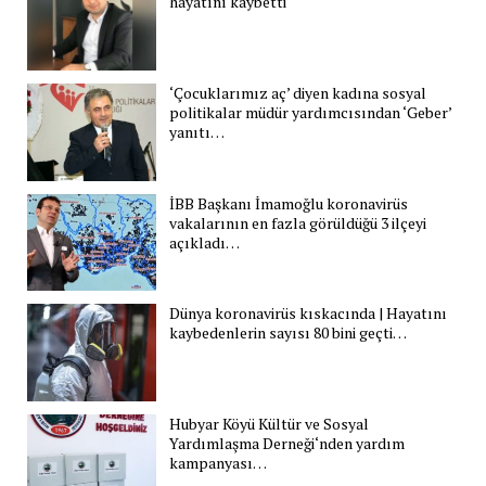
hayatını kaybetti
‘Çocuklarımız aç’ diyen kadına sosyal
politikalar müdür yardımcısından ‘Geber’
yanıtı…
İBB Başkanı İmamoğlu koronavirüs
vakalarının en fazla görüldüğü 3 ilçeyi
açıkladı…
Dünya koronavirüs kıskacında | Hayatını
kaybedenlerin sayısı 80 bini geçti…
Hubyar Köyü Kültür ve Sosyal
Yardımlaşma Derneği‘nden yardım
kampanyası…