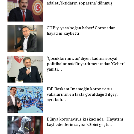
adalet, ‘iktidarın sopasına’ dönmüş
CHP’yi yasa boğan haber! Coronadan
hayatını kaybetti
‘Çocuklarımız aç’ diyen kadına sosyal
politikalar müdür yardımcısından ‘Geber’
yanıtı…
İBB Başkanı İmamoğlu koronavirüs
vakalarının en fazla görüldüğü 3 ilçeyi
açıkladı…
Dünya koronavirüs kıskacında | Hayatını
kaybedenlerin sayısı 80 bini geçti…