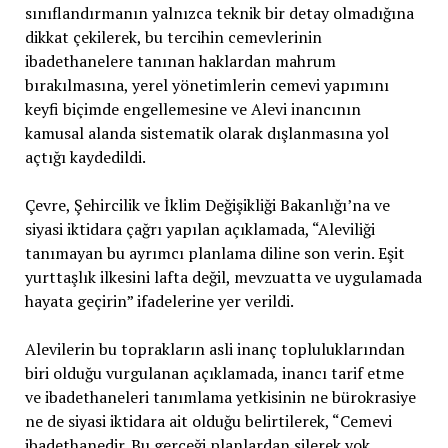
sınıflandırmanın yalnızca teknik bir detay olmadığına
dikkat çekilerek, bu tercihin cemevlerinin
ibadethanelere tanınan haklardan mahrum
bırakılmasına, yerel yönetimlerin cemevi yapımını
keyfi biçimde engellemesine ve Alevi inancının
kamusal alanda sistematik olarak dışlanmasına yol
açtığı kaydedildi.
Çevre, Şehircilik ve İklim Değişikliği Bakanlığı’na ve
siyasi iktidara çağrı yapılan açıklamada, “Aleviliği
tanımayan bu ayrımcı planlama diline son verin. Eşit
yurttaşlık ilkesini lafta değil, mevzuatta ve uygulamada
hayata geçirin” ifadelerine yer verildi.
Alevilerin bu toprakların asli inanç topluluklarından
biri olduğu vurgulanan açıklamada, inancı tarif etme
ve ibadethaneleri tanımlama yetkisinin ne bürokrasiye
ne de siyasi iktidara ait olduğu belirtilerek, “Cemevi
ibadethanedir. Bu gerçeği planlardan silerek yok