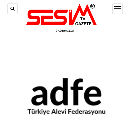
menüy
aç
7 Ağustos 2026