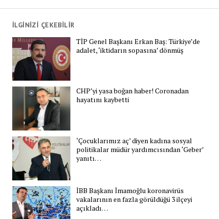
İLGİNİZİ ÇEKEBİLİR
TİP Genel Başkanı Erkan Baş: Türkiye’de
adalet, ‘iktidarın sopasına’ dönmüş
CHP’yi yasa boğan haber! Coronadan
hayatını kaybetti
‘Çocuklarımız aç’ diyen kadına sosyal
politikalar müdür yardımcısından ‘Geber’
yanıtı…
İBB Başkanı İmamoğlu koronavirüs
vakalarının en fazla görüldüğü 3 ilçeyi
açıkladı…