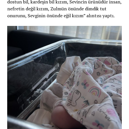
dostun bil, kardeşin bil kızım, Sevincin ürünüdür insan,
nefretin değil kızım, Zulmün önünde dimdik tut
onurunu, Sevginin önünde eğil kızım” alıntısı yaptı.