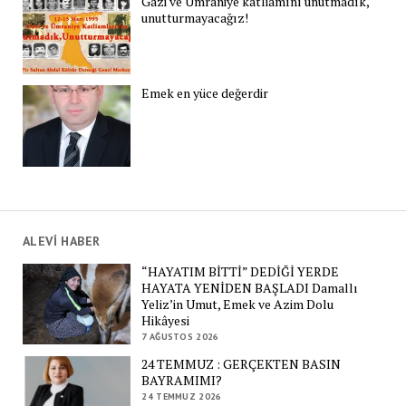
Gazi ve Ümraniye katliamını unutmadık,
unutturmayacağız!
Emek en yüce değerdir
ALEVİ HABER
“HAYATIM BİTTİ” DEDİĞİ YERDE
HAYATA YENİDEN BAŞLADI Damallı
Yeliz’in Umut, Emek ve Azim Dolu
Hikâyesi
7 AĞUSTOS 2026
24 TEMMUZ : GERÇEKTEN BASIN
BAYRAMIMI?
24 TEMMUZ 2026