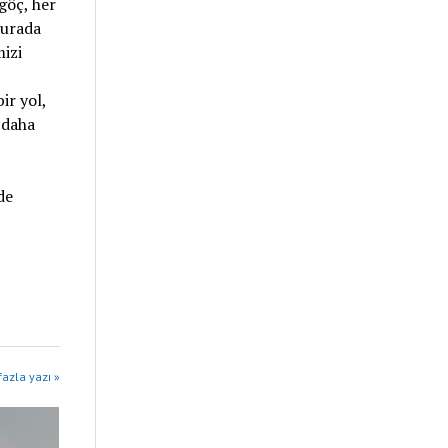
göç, her
burada
izi
ir yol,
 daha
de
azla yazı »