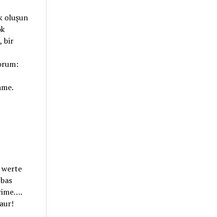
ok oluşun
ok
 bir
yorum:
ame.
 werte
 bas
rime….
aur!