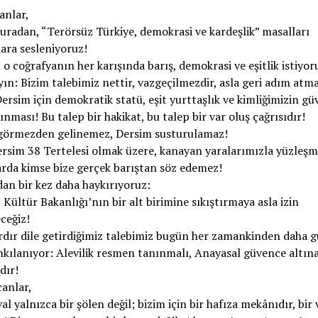
canlar,
radan, “Terörsüz Türkiye, demokrasi ve kardeşlik” masalları
ara sesleniyoruz!
z o coğrafyanın her karışında barış, demokrasi ve eşitlik istiyo
n: Bizim talebimiz nettir, vazgeçilmezdir, asla geri adım atm
rsim için demokratik statü, eşit yurttaşlık ve kimliğimizin g
lınması! Bu talep bir hakikat, bu talep bir var oluş çağrısıdır!
görmezden gelinemez, Dersim susturulamaz!
rsim 38 Tertelesi olmak üzere, kanayan yaralarımızla yüzleş
rda kimse bize gerçek barıştan söz edemez!
an bir kez daha haykırıyoruz:
i, Kültür Bakanlığı’nın bir alt birimine sıkıştırmaya asla izin
ceğiz!
rdır dile getirdiğimiz talebimiz bugün her zamankinden daha g
nkılanıyor: Alevilik resmen tanınmalı, Anayasal güvence altın
dır!
canlar,
val yalnızca bir şölen değil; bizim için bir hafıza mekânıdır, bir