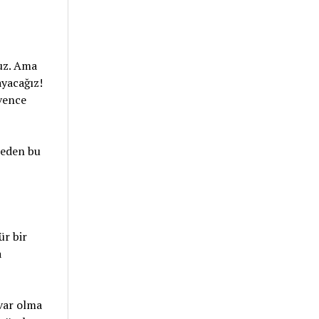
ruz. Ama
ayacağız!
üvence
meden bu
ür bir
a
 var olma