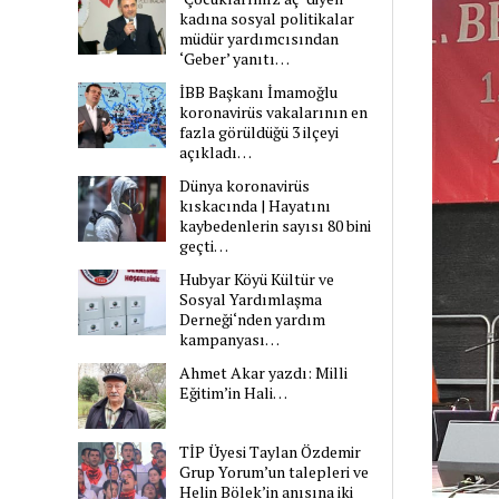
kadına sosyal politikalar
müdür yardımcısından
‘Geber’ yanıtı…
İBB Başkanı İmamoğlu
koronavirüs vakalarının en
fazla görüldüğü 3 ilçeyi
açıkladı…
Dünya koronavirüs
kıskacında | Hayatını
kaybedenlerin sayısı 80 bini
geçti…
Hubyar Köyü Kültür ve
Sosyal Yardımlaşma
Derneği‘nden yardım
kampanyası…
Ahmet Akar yazdı: Milli
Eğitim’in Hali…
TİP Üyesi Taylan Özdemir
Grup Yorum’un talepleri ve
Helin Bölek’in anısına iki