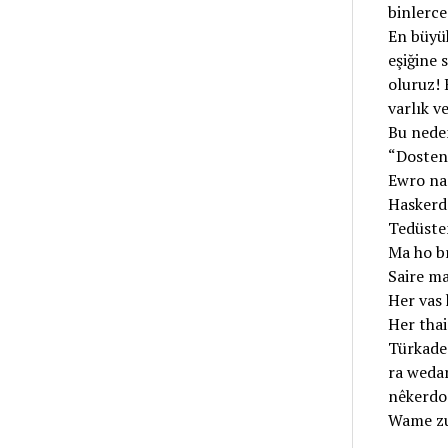
binlerce
En büyük
eşiğine 
oluruz! 
varlık v
Bu neden
“Dosten
Ewro na 
Haskerd
Tedüsten
Ma ho bı
Saire ma
Her vas 
Her tha
Türkade 
ra wedar
nêkerdo
Wame zu