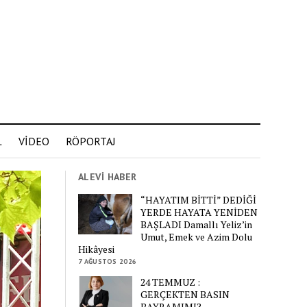
L
VİDEO
RÖPORTAJ
ALEVİ HABER
“HAYATIM BİTTİ” DEDİĞİ
YERDE HAYATA YENİDEN
BAŞLADI Damallı Yeliz’in
Umut, Emek ve Azim Dolu
Hikâyesi
7 AĞUSTOS 2026
24 TEMMUZ :
GERÇEKTEN BASIN
BAYRAMIMI?