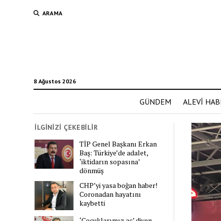
ARAMA
8 Ağustos 2026
GÜNDEM
ALEVİ HAB
İLGİNİZİ ÇEKEBİLİR
TİP Genel Başkanı Erkan
Baş: Türkiye’de adalet,
‘iktidarın sopasına’
dönmüş
CHP’yi yasa boğan haber!
Coronadan hayatını
kaybetti
‘Çocuklarımız aç’ diyen