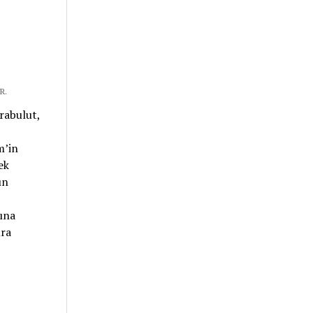
R.
rabulut,
m’in
ek
ın
ına
ıra