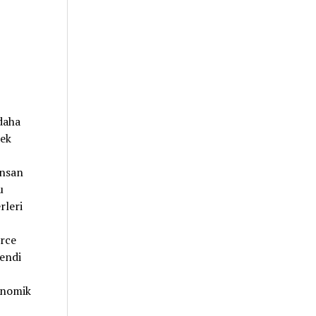
daha
mek
insan
u
rleri
rce
endi
konomik