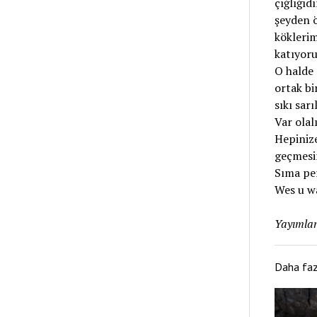
çığlığıd
şeyden ö
köklerim
katıyoru
O halde 
ortak bi
sıkı sar
Var olal
Hepinize
geçmesin
Sıma per
Wes u w
Yayımlan
Daha fa