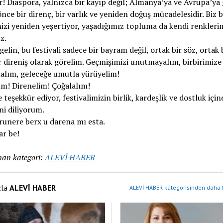
ır! Diaspora, yalnızca bir kayıp değil; Almanya’ya ve Avrupa’ya 
nce bir direnç, bir varlık ve yeniden doğuş mücadelesidir. Biz 
izi yeniden yeşertiyor, yaşadığımız topluma da kendi renklerim
z.
gelin, bu festivali sadece bir bayram değil, ortak bir söz, ortak b
r direniş olarak görelim. Geçmişimizi unutmayalım, birbirimize
ılalım, geleceğe umutla yürüyelim!
ım! Direnelim! Çoğalalım!
 teşekkür ediyor, festivalimizin birlik, kardeşlik ve dostluk için
i diliyorum.
unere berx u darena mı esta.
ar be!
an kategori:
ALEVİ HABER
zla
ALEVİ HABER
ALEVİ HABER kategorisinden daha f