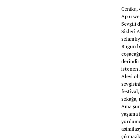
Ceniku,
Ap u wer
Sevgili d
Sizleri 
selamlıy
Bugün bu
coşacağı
derindir
istenen 
Alevi ol
sevgisin
festival
sokağa, 
Ama şun
yaşama i
yurdumuz
asimilas
çıkmazla