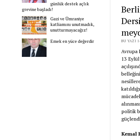
günlük destek açlık
Berli
grevine başladı!
Ders
Gazi ve Ümraniye
katliamını unutmadık,
meyd
unutturmayacağız!
Emek en yüce değerdir
BU YAZI 
Avrupa 
13 Eylü
açılışın
belleğin
nesiller
katıldığ
mücadele
alınması
politik 
güçlendir
Kemal K