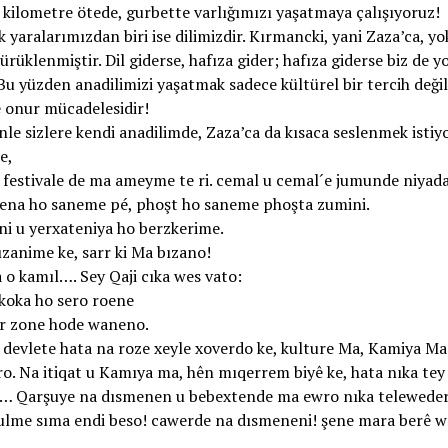
 kilometre ötede, gurbette varlığımızı yaşatmaya çalışıyoruz!
 yaralarımızdan biri ise dilimizdir. Kırmancki, yani Zaza’ca, y
sürüklenmiştir. Dil giderse, hafıza gider; hafıza giderse biz de y
Bu yüzden anadilimizi yaşatmak sadece kültürel bir tercih değil,
e onur mücadelesidir!
le sizlere kendi anadilimde, Zaza’ca da kısaca seslenmek isti
e,
festivale de ma ameyme te ri. cemal u cemal´e jumunde niyad
ena ho saneme pé, phoşt ho saneme phoşta zumini.
i u yerxateniya ho berzkerime.
zanime ke, sarr ki Ma bızano!
 o kamıl…. Sey Qaji cıka wes vato:
koka ho sero roene
ir zone hode waneno.
devlete hata na roze xeyle xoverdo ke, kulture Ma, Kamiya Ma
o. Na itiqat u Kamıya ma, hên mıqerrem biyê ke, hata nıka tey
… Qarşuye na dısmenen u bebextende ma ewro nıka telewede
lme sıma endi beso! cawerde na dısmeneni! şene mara berê w