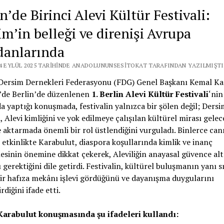
n’de Birinci Alevi Kültür Festivali:
im’in belleği ve direnişi Avrupa
anlarında
14 EYLÜL 2025 TARIHINDE ANADOLUNUNSESITOKAT TARAFINDAN YAZILMIŞTI
Dersim Dernekleri Federasyonu (FDG) Genel Başkanı Kemal Ka
l’de Berlin’de düzenlenen
1. Berlin Alevi Kültür Festivali
‘nin
da yaptığı konuşmada, festivalin yalnızca bir şölen değil; Dersi
i, Alevi kimliğini ve yok edilmeye çalışılan kültürel mirası gelec
e aktarmada önemli bir rol üstlendiğini vurguladı. Binlerce can
ı etkinlikte Karabulut, diaspora koşullarında kimlik ve inanç
sinin önemine dikkat çekerek, Aleviliğin anayasal güvence alt
 gerektiğini dile getirdi. Festivalin, kültürel buluşmanın yanı s
bir hafıza mekânı işlevi gördüğünü ve dayanışma duygularını
diğini ifade etti.
arabulut konuşmasında şu ifadeleri kullandı: