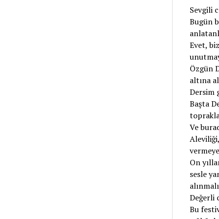
Sevgili 
Bugün bu
anlatanl
Evet, bi
unutmayı
Özgün De
altına a
Dersim 
Başta De
toprakla
Ve burad
Aleviliğ
vermeye
On yılla
sesle ya
alınmalı
Değerli 
Bu festi