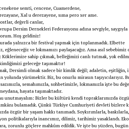
 cenekene semti, cencene, Cuamerdene,
ezayane, Xal u derezayene, sıma pero xer ame.
ostlar, değerli canlar,
Avrupa Dersim Dernekleri Federasyonu adına sevgiyle, saygıyla
orum. Hoş geldiniz!
rada yalnızca bir festival yapmak için toplanmadık. Elbette
z, eğleneceğiz ve lokmamızı paylaşacağız. Ama asıl sebebimiz 
: Köklerimize sahip çıkmak, belleğimizi canlı tutmak, yok edil
kimliğimizi geleceğe taşımaktır!
mak, Dersimli olmak sadece bir kimlik değil; adaletin, eşitliğin, 
in yolunda yürümektir. Biz, bu onurlu mirasın taşıyıcılarıyız. B
, sazımızla, semahımızla, sohbetimizle, lokmamızla işte bu değe
meydana, hayata taşımaktadır.
u unutmayalım: Bizler bu kültürü kendi topraklarımızda özgü
mkânı bulamadık. Çünkü Türkiye Cumhuriyeti devleti bizlere k
da özgür bir yaşam hakkı tanımadı. Soykırımlarla, baskılarla,
yon politikalarıyla inancımız, dilimiz, tarihimiz yasaklandı. E
ra, zorunlu göçlere mahkûm edildik. Ve işte bu yüzden, bugün