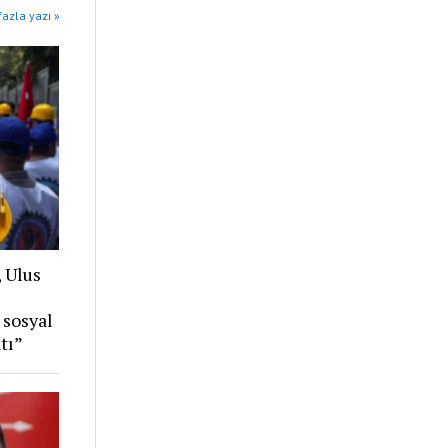
azla yazı »
, Ulus
 sosyal
tı”