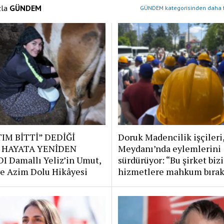
zla
GÜNDEM
GÜNDEM kategorisinden daha f
IM BİTTİ” DEDİĞİ
Doruk Madencilik işçileri
 HAYATA YENİDEN
Meydanı’nda eylemlerini
I Damallı Yeliz’in Umut,
sürdürüyor: “Bu şirket bizi
e Azim Dolu Hikâyesi
hizmetlere mahkum bırak