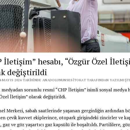
 İletişim” hesabı, “Özgür Özel İleti
k değiştirildi
24 MAYIS 2026 TARIHINDE ANADOLUNUNSESITOKAT TARAFINDAN YAZILMIŞTI
medyadan sorumlu resmî “CHP İletişim” isimli sosyal medya h
zel İletişim” olarak değiştirildi.
l Merkezi, sabah saatlerinde yaşanan gerginliğin ardından b
len çevik kuvvet ekiplerince, otopark girişindeki zincirler ve ka
, gaz ve göz yaşartıcı gaz kapsülü ile boşaltıldı. Partililere, göz