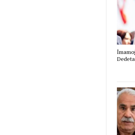
İmamoğ
Dedeta