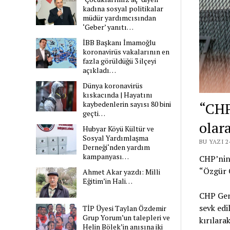
kadına sosyal politikalar
müdür yardımcısından
‘Geber’ yanıtı…
İBB Başkanı İmamoğlu
koronavirüs vakalarının en
fazla görüldüğü 3 ilçeyi
açıkladı…
Dünya koronavirüs
kıskacında | Hayatını
“CHP
kaybedenlerin sayısı 80 bini
geçti…
olara
Hubyar Köyü Kültür ve
Sosyal Yardımlaşma
BU YAZI 
Derneği‘nden yardım
kampanyası…
CHP’nin 
“Özgür Ö
Ahmet Akar yazdı: Milli
Eğitim’in Hali…
CHP Gene
sevk edi
TİP Üyesi Taylan Özdemir
Grup Yorum’un talepleri ve
kırılarak
Helin Bölek’in anısına iki