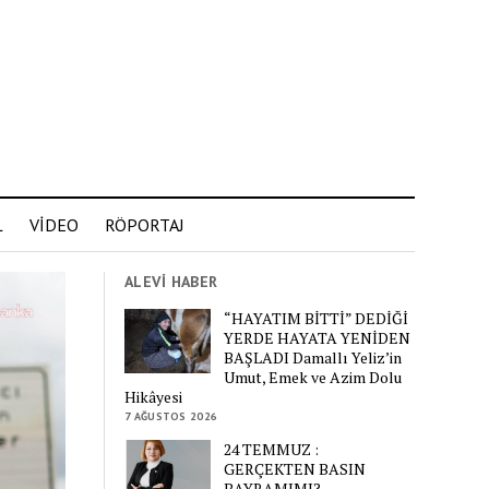
L
VİDEO
RÖPORTAJ
ALEVİ HABER
“HAYATIM BİTTİ” DEDİĞİ
YERDE HAYATA YENİDEN
BAŞLADI Damallı Yeliz’in
Umut, Emek ve Azim Dolu
Hikâyesi
7 AĞUSTOS 2026
24 TEMMUZ :
GERÇEKTEN BASIN
BAYRAMIMI?