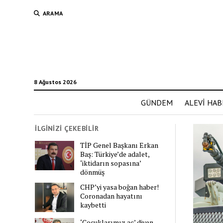
ARAMA
8 Ağustos 2026
GÜNDEM
ALEVİ HAB
İLGİNİZİ ÇEKEBİLİR
TİP Genel Başkanı Erkan
Baş: Türkiye’de adalet,
‘iktidarın sopasına’
dönmüş
CHP’yi yasa boğan haber!
Coronadan hayatını
kaybetti
‘Çocuklarımız aç’ diyen