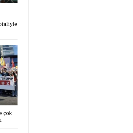
ı
ptaliyle
e çok
ı