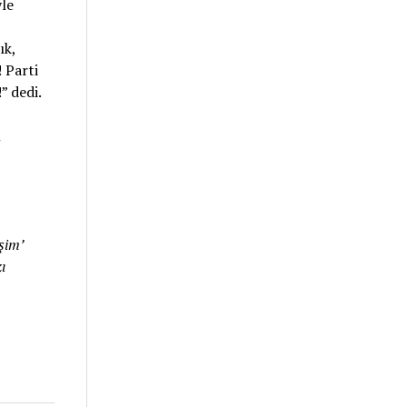
yle
ık,
 Parti
 dedi.
n
şim’
ı