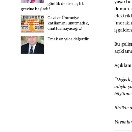
yaşartıc
günlük destek açlık
dumanla 
grevine başladı!
elektrik
Gazi ve Ümraniye
‘meraklı
katliamını unutmadık,
unutturmayacağız!
işgalde
Emek en yüce değerdir
Bu geliş
açıklama
Açıklama
“Değerli 
adıyla y
büyütmek 
Birlikte
Yayımlan