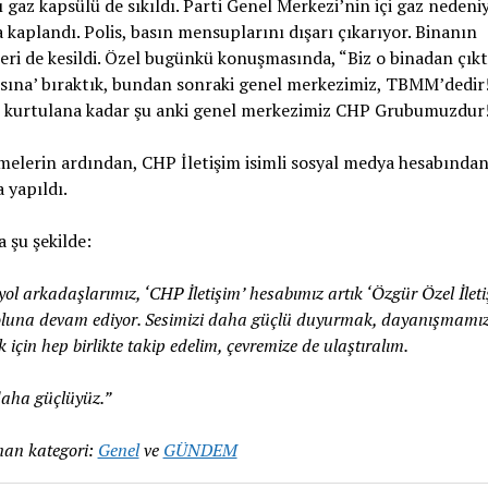
ı gaz kapsülü de sıkıldı. Parti Genel Merkezi’nin içi gaz nedeni
kaplandı. Polis, basın mensuplarını dışarı çıkarıyor. Binanın
leri de kesildi. Özel bugünkü konuşmasında, “Biz o binadan çıkt
sına’ bıraktık, bundan sonraki genel merkezimiz, TBMM’dedir!
n kurtulana kadar şu anki genel merkezimiz CHP Grubumuzdur!”
melerin ardından, CHP İletişim isimli sosyal medya hesabında
 yapıldı.
 şu şekilde:
yol arkadaşlarımız, ‘CHP İletişim’ hesabımız artık ‘Özgür Özel İleti
oluna devam ediyor. Sesimizi daha güçlü duyurmak, dayanışmamız
için hep birlikte takip edelim, çevremize de ulaştıralım.
 daha güçlüyüz.”
an kategori:
Genel
ve
GÜNDEM