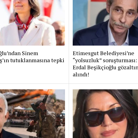
lu’ndan Sinem
Etimesgut Belediyesi’ne
ş’ın tutuklanmasına tepki
“yolsuzluk” soruşturması:
Erdal Beşikçioğlu gözaltı
alındı!