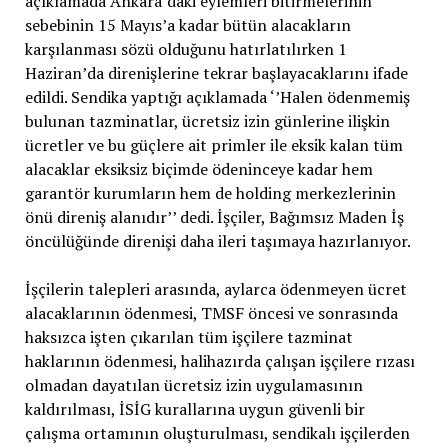
açıklamada Ankara’daki eylemleri bitirmelerinin
sebebinin 15 Mayıs’a kadar bütün alacakların
karşılanması sözü olduğunu hatırlatılırken 1
Haziran’da direnişlerine tekrar başlayacaklarını ifade
edildi. Sendika yaptığı açıklamada ‘’Halen ödenmemiş
bulunan tazminatlar, ücretsiz izin günlerine ilişkin
ücretler ve bu güçlere ait primler ile eksik kalan tüm
alacaklar eksiksiz biçimde ödeninceye kadar hem
garantör kurumların hem de holding merkezlerinin
önü direniş alanıdır’’ dedi. İşçiler, Bağımsız Maden İş
öncülüğünde direnişi daha ileri taşımaya hazırlanıyor.
İşçilerin talepleri arasında, aylarca ödenmeyen ücret
alacaklarının ödenmesi, TMSF öncesi ve sonrasında
haksızca işten çıkarılan tüm işçilere tazminat
haklarının ödenmesi, halihazırda çalışan işçilere rızası
olmadan dayatılan ücretsiz izin uygulamasının
kaldırılması, İSİG kurallarına uygun güvenli bir
çalışma ortamının oluşturulması, sendikalı işçilerden