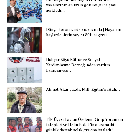
vakalarının en fazla görüldüğü 3 ilçeyi
açıkladı…
Dünya koronavirüs kıskacında | Hayatını
kaybedenlerin sayısı 80 bini geçti…
Hubyar Köyü Kültür ve Sosyal
Yardımlaşma Derneği‘nden yardım
kampanyası…
Ahmet Akar yazdı: Milli Eğitim’in Hali…
TİP Üyesi Taylan Özdemir Grup Yorum’un
talepleri ve Helin Bölek’in anısına iki
günlük destek açlık grevine başladı!