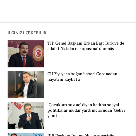
İLGİNİZİ ÇEKEBİLİR
TİP Genel Başkanı Erkan Baş: Türkiye’de
adalet, ‘iktidarın sopasına’ dönmüş
CHP’yi yasa boğan haber! Coronadan
hayatını kaybetti
‘Çocuklarımız aç’ diyen kadına sosyal
politikalar müdür yardımcısından ‘Geber’
yanıtı…
İBB Başkanı İmamoğlu koronavirüs