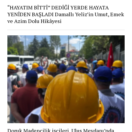
“HAYATIM BİTTİ” DEDİĞİ YERDE HAYATA
YENİDEN BAŞLADI Damallı Yeliz’in Umut, Emek
ve Azim Dolu Hikâyesi
Doruk Madencilik işçileri, Ulus Meydanı’nda