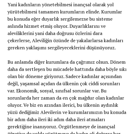
Yani kadınların yönetebilmesi inançsal olarak yol
yürütebilmesi tamamen kurumların elinde. Kurumlar
bu konuda eğer duyarlık sergilemezse bu sisteme
aslında hizmet etmiş oluyor. Duyarlıklarını ve
aleviliklerini yani daha doğrusu özlerini dara
çekerlerse, Aleviliğin özünde de yakalarlarsa kadınları
gereken yaklaşımı sergileyeceklerini düşünüyoruz.
Bu anlamda diğer kurumlara da çağrımız olsun. Dönem
daha da sertleşen bu mücadele hattında daha böyle sıkı
olan bir döneme giriyoruz. Sadece kadınlar açısından
değil, yaşamsal açıdan da ülkenin çok ciddi sorunları
var. Ekonomik, sosyal, sınıfsal sorunlar var. Bu
sorunlarda her zaman da en çok mağdur olan kadınlar
oluyor. Ve biz en azından ilerici, bu ülkenin aydınlık
yüzü dediğimiz Alevilerin ve kurumlarımızın bu konuda
bir adım daha ileri iki adım daha ileri atmaları
gerektiğine inanıyoruz. Örgütlenmeye de inançsal
öğretiye de yolda yürütmeye de kadın eli değerse her