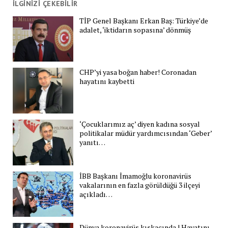
İLGİNİZİ ÇEKEBİLİR
TİP Genel Başkanı Erkan Baş: Türkiye’de
adalet, ‘iktidarın sopasına’ dönmüş
CHP’yi yasa boğan haber! Coronadan
hayatını kaybetti
‘Çocuklarımız aç’ diyen kadına sosyal
politikalar müdür yardımcısından ‘Geber’
yanıtı…
İBB Başkanı İmamoğlu koronavirüs
vakalarının en fazla görüldüğü 3 ilçeyi
açıkladı…
Dünya koronavirüs kıskacında | Hayatını