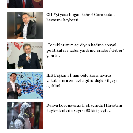
CHP’yi yasa boğan haber! Coronadan
hayatını kaybetti
‘Çocuklarımız aç’ diyen kadına sosyal
politikalar müdür yardımcısından ‘Geber’
yanıtı…
İBB Başkanı İmamoğlu koronavirüs
vakalarının en fazla görüldüğü 3 ilçeyi
açıkladı…
Dünya koronavirüs kıskacında | Hayatını
kaybedenlerin sayısı 80 bini geçti…