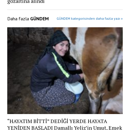
gözaltına alındı
Daha fazla
GÜNDEM
GÜNDEM kategorisinden daha fazla yazı »
“HAYATIM BİTTİ” DEDİĞİ YERDE HAYATA
YENİDEN BAŞLADI Damallı Yeliz’in Umut, Emek