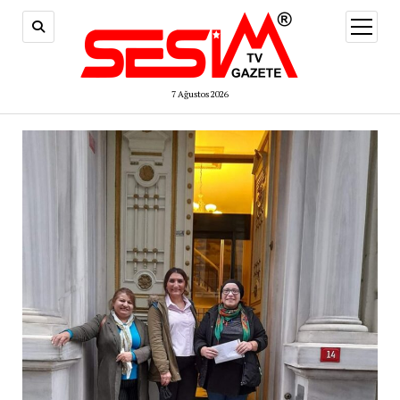
menüy
aç
7 Ağustos 2026