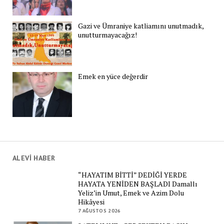
Gazi ve Ümraniye katliamını unutmadık,
unutturmayacağız!
Emek en yüce değerdir
ALEVİ HABER
“HAYATIM BİTTİ” DEDİĞİ YERDE
HAYATA YENİDEN BAŞLADI Damallı
Yeliz’in Umut, Emek ve Azim Dolu
Hikâyesi
7 AĞUSTOS 2026