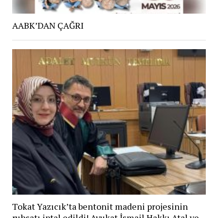
AABK’DAN ÇAĞRI
Tokat Yazıcık’ta bentonit madeni projesinin
ruhsatı iptal edildi! Avukat İsmail Hakkı Atal ve