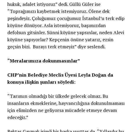
hukuk, adalet istiyoruz” dedi. Güllü Güler ise
“Toprağımızı kaybetmek istemiyoruz. Ölene dek
peşindeyiz. Çoluğumuz çocuğumuz İstanbul’u terk edip
köyüne dönüyor. Asla istemiyoruz, başımızdan
defolsun gitsinler. Sünni köyüne yapsınlar, neden Alevi
köyüne yapıyorlar? Kepçenin önüne yatarız, ezsin
geçsin bizi. Burayı terk etmeyiz” diye seslendi.
“Meralarımıza dokunmasınlar”
CHP’nin Belediye Meclis Üyesi Leyla Doğan da
konuya ilişkin şunları söyledi:
“Tarımın olmadığı bir ülkede gelecek olmaz. Bu
insanların ekmeklerine, hayvancılığına dokunulmaması
için elimizden ne geliyorsa mücadele etmeye devam
edeceğiz.”
Bektaş Gaymak isimli bir başka yurttaş da, “Yıllardır bu